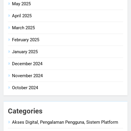
May 2025
April 2025
March 2025
February 2025
January 2025
December 2024
November 2024
October 2024
Categories
Akses Digital, Pengalaman Pengguna, Sistem Platform