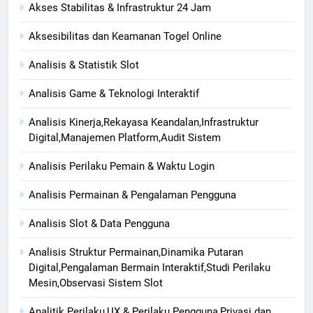
Akses Stabilitas & Infrastruktur 24 Jam
Aksesibilitas dan Keamanan Togel Online
Analisis & Statistik Slot
Analisis Game & Teknologi Interaktif
Analisis Kinerja,Rekayasa Keandalan,Infrastruktur
Digital,Manajemen Platform,Audit Sistem
Analisis Perilaku Pemain & Waktu Login
Analisis Permainan & Pengalaman Pengguna
Analisis Slot & Data Pengguna
Analisis Struktur Permainan,Dinamika Putaran
Digital,Pengalaman Bermain Interaktif,Studi Perilaku
Mesin,Observasi Sistem Slot
Analitik Perilaku,UX & Perilaku Pengguna,Privasi dan