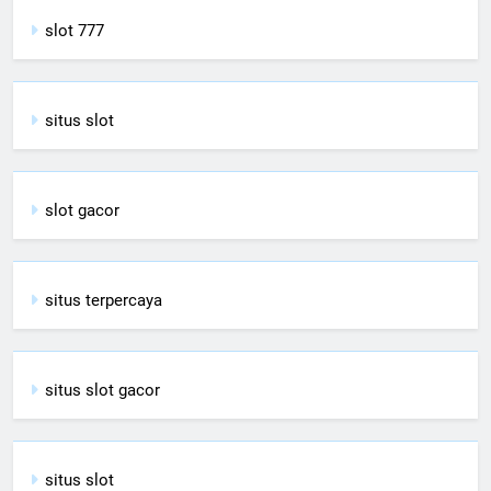
slot 777
situs slot
slot gacor
situs terpercaya
situs slot gacor
situs slot