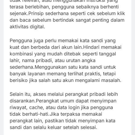
terasa berlebihan, pengguna sebaiknya berhenti
sejenak.Prinsip sederhana seperti cek sebelum klik
dan baca sebelum bertindak sangat penting dalam
aktivitas digital.
Pengguna juga perlu memakai kata sandi yang
kuat dan berbeda dari akun lain.Hindari memakai
kombinasi yang mudah ditebak seperti tanggal
lahir, nama pribadi, atau urutan angka
sederhana.Menggunakan satu kata sandi untuk
banyak layanan memang terlihat praktis, tetapi
berisiko jika salah satu akun mengalami masalah.
Selain itu, akses melalui perangkat pribadi lebih
disarankan.Perangkat umum dapat menyimpan
riwayat, cache, atau data login jika pengguna
tidak berhati-hati.Jika terpaksa memakai
perangkat lain, pastikan tidak menyimpan kata
sandi dan selalu keluar setelah selesai.