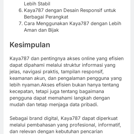
Lebih Stabil
Kaya787 dengan Desain Responsif untuk
Berbagai Perangkat
Cara Menggunakan Kaya787 dengan Lebih
Aman dan Bijak
Kesimpulan
Kaya787 dan pentingnya akses online yang efisien
dapat dipahami melalui struktur informasi yang
jelas, navigasi praktis, tampilan responsif,
keamanan akun, dan pengalaman pengguna yang
lebih nyaman.Akses efisien bukan hanya tentang
kecepatan, tetapi juga tentang bagaimana
pengguna dapat memahami langkah dengan
mudah dan tetap menjaga data pribadi.
Sebagai brand digital, Kaya787 dapat diperkuat
melalui pembahasan yang profesional, informatif,
dan relevan dengan kebutuhan pencarian