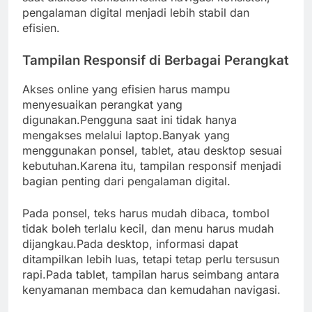
pengalaman digital menjadi lebih stabil dan
efisien.
Tampilan Responsif di Berbagai Perangkat
Akses online yang efisien harus mampu
menyesuaikan perangkat yang
digunakan.Pengguna saat ini tidak hanya
mengakses melalui laptop.Banyak yang
menggunakan ponsel, tablet, atau desktop sesuai
kebutuhan.Karena itu, tampilan responsif menjadi
bagian penting dari pengalaman digital.
Pada ponsel, teks harus mudah dibaca, tombol
tidak boleh terlalu kecil, dan menu harus mudah
dijangkau.Pada desktop, informasi dapat
ditampilkan lebih luas, tetapi tetap perlu tersusun
rapi.Pada tablet, tampilan harus seimbang antara
kenyamanan membaca dan kemudahan navigasi.