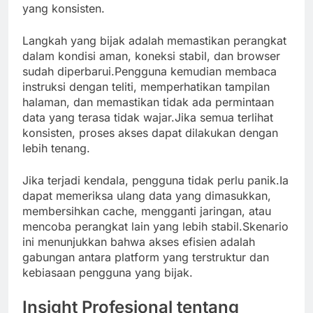
yang konsisten.
Langkah yang bijak adalah memastikan perangkat
dalam kondisi aman, koneksi stabil, dan browser
sudah diperbarui.Pengguna kemudian membaca
instruksi dengan teliti, memperhatikan tampilan
halaman, dan memastikan tidak ada permintaan
data yang terasa tidak wajar.Jika semua terlihat
konsisten, proses akses dapat dilakukan dengan
lebih tenang.
Jika terjadi kendala, pengguna tidak perlu panik.Ia
dapat memeriksa ulang data yang dimasukkan,
membersihkan cache, mengganti jaringan, atau
mencoba perangkat lain yang lebih stabil.Skenario
ini menunjukkan bahwa akses efisien adalah
gabungan antara platform yang terstruktur dan
kebiasaan pengguna yang bijak.
Insight Profesional tentang