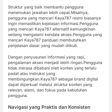
Struktur yang baik membantu pengguna
menemukan jawaban lebih cepat.Misalnya,
pengguna yang mencari Kaya787 resmi biasanya
ingin memastikan kejelasan informasi.Pengguna
yang mencari Kaya787 alternatif kemungkinan
sedang mengalami kendala akses.Pengguna yang
mencari Kaya787 panduan membutuhkan
penjelasan dasar yang mudah diikuti.
Dengan penyusunan informasi yang rapi,
pengalaman akses menjadi lebih ringan.Pengguna
tidak merasa dibebani oleh konten yang terlalu
padat atau instruksi yang
membingungkan.Kaya787 sebagai brand digital
dapat diperkuat melalui struktur konten yang
relevan, alami, dan fokus pada kebutuhan
pengguna.
Navigasi yang Praktis dan Konsisten