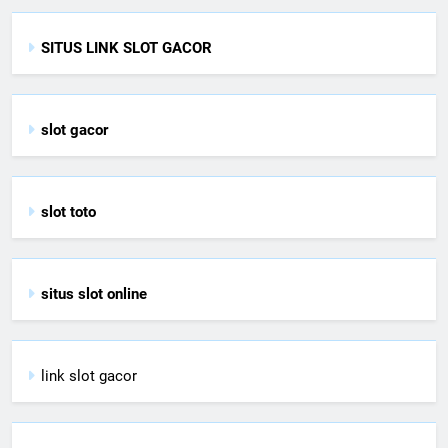
SITUS LINK SLOT GACOR
slot gacor
slot toto
situs slot online
link slot gacor