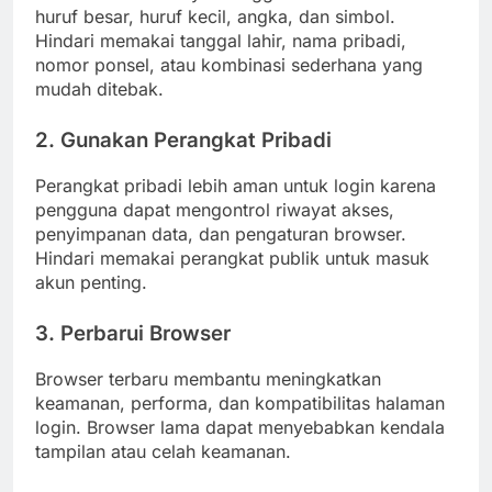
huruf besar, huruf kecil, angka, dan simbol.
Hindari memakai tanggal lahir, nama pribadi,
nomor ponsel, atau kombinasi sederhana yang
mudah ditebak.
2. Gunakan Perangkat Pribadi
Perangkat pribadi lebih aman untuk login karena
pengguna dapat mengontrol riwayat akses,
penyimpanan data, dan pengaturan browser.
Hindari memakai perangkat publik untuk masuk
akun penting.
3. Perbarui Browser
Browser terbaru membantu meningkatkan
keamanan, performa, dan kompatibilitas halaman
login. Browser lama dapat menyebabkan kendala
tampilan atau celah keamanan.