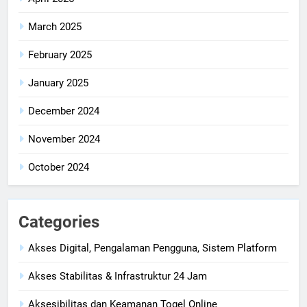
March 2025
February 2025
January 2025
December 2024
November 2024
October 2024
Categories
Akses Digital, Pengalaman Pengguna, Sistem Platform
Akses Stabilitas & Infrastruktur 24 Jam
Aksesibilitas dan Keamanan Togel Online