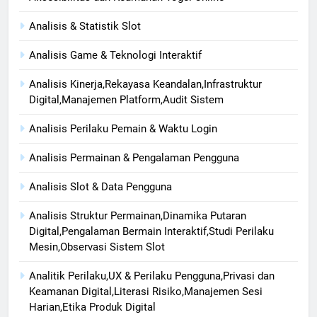
Analisis & Statistik Slot
Analisis Game & Teknologi Interaktif
Analisis Kinerja,Rekayasa Keandalan,Infrastruktur
Digital,Manajemen Platform,Audit Sistem
Analisis Perilaku Pemain & Waktu Login
Analisis Permainan & Pengalaman Pengguna
Analisis Slot & Data Pengguna
Analisis Struktur Permainan,Dinamika Putaran
Digital,Pengalaman Bermain Interaktif,Studi Perilaku
Mesin,Observasi Sistem Slot
Analitik Perilaku,UX & Perilaku Pengguna,Privasi dan
Keamanan Digital,Literasi Risiko,Manajemen Sesi
Harian,Etika Produk Digital