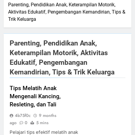
Parenting, Pendidikan Anak, Keterampilan Motorik,
Aktivitas Edukatif, Pengembangan Kemandirian, Tips &
Trik Keluarga
Parenting, Pendidikan Anak,
Keterampilan Motorik, Aktivitas
Edukatif, Pengembangan
Kemandirian, Tips & Trik Keluarga
Tips Melatih Anak
Mengenali Kancing,
Resleting, dan Tali
4b75f0c
9 months
ago
0
5 mins
Pelajari tips efektif melatih anak