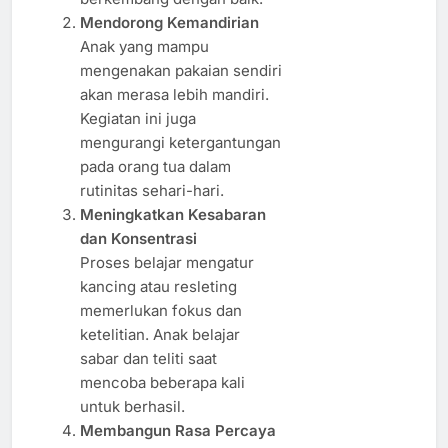
Mendorong Kemandirian
Anak yang mampu
mengenakan pakaian sendiri
akan merasa lebih mandiri.
Kegiatan ini juga
mengurangi ketergantungan
pada orang tua dalam
rutinitas sehari-hari.
Meningkatkan Kesabaran
dan Konsentrasi
Proses belajar mengatur
kancing atau resleting
memerlukan fokus dan
ketelitian. Anak belajar
sabar dan teliti saat
mencoba beberapa kali
untuk berhasil.
Membangun Rasa Percaya