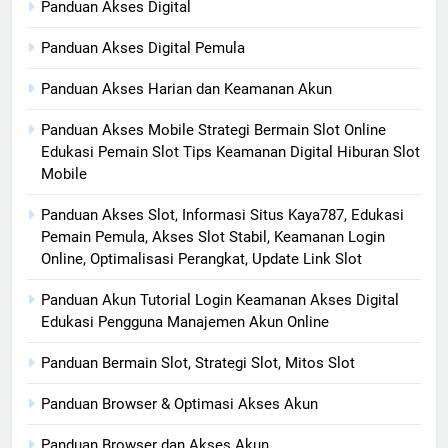
Panduan Akses Digital
Panduan Akses Digital Pemula
Panduan Akses Harian dan Keamanan Akun
Panduan Akses Mobile Strategi Bermain Slot Online
Edukasi Pemain Slot Tips Keamanan Digital Hiburan Slot
Mobile
Panduan Akses Slot, Informasi Situs Kaya787, Edukasi
Pemain Pemula, Akses Slot Stabil, Keamanan Login
Online, Optimalisasi Perangkat, Update Link Slot
Panduan Akun Tutorial Login Keamanan Akses Digital
Edukasi Pengguna Manajemen Akun Online
Panduan Bermain Slot, Strategi Slot, Mitos Slot
Panduan Browser & Optimasi Akses Akun
Panduan Browser dan Akses Akun