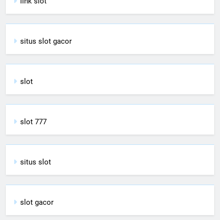
link slot
situs slot gacor
slot
slot 777
situs slot
slot gacor