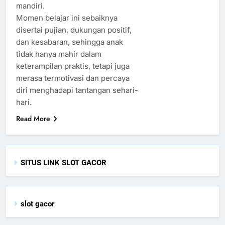
mandiri.
Momen belajar ini sebaiknya
disertai pujian, dukungan positif,
dan kesabaran, sehingga anak
tidak hanya mahir dalam
keterampilan praktis, tetapi juga
merasa termotivasi dan percaya
diri menghadapi tantangan sehari-
hari.
Read More
SITUS LINK SLOT GACOR
slot gacor