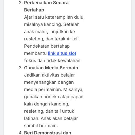
Perkenalkan Secara
Bertahap
Ajari satu keterampilan dulu,
misalnya kancing. Setelah
anak mahir, lanjutkan ke
resleting, dan terakhir tali.
Pendekatan bertahap
membantu
link situs slot
fokus dan tidak kewalahan.
Gunakan Media Bermain
Jadikan aktivitas belajar
menyenangkan dengan
media permainan. Misalnya,
gunakan boneka atau papan
kain dengan kancing,
resleting, dan tali untuk
latihan. Anak akan belajar
sambil bermain.
Beri Demonstrasi dan