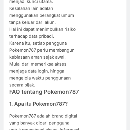
menjadi kunci utama.
Kesalahan lain adalah
menggunakan perangkat umum
tanpa keluar dari akun.
Hal ini dapat menimbulkan risiko
terhadap data pribadi.
Karena itu, setiap pengguna
Pokemon787 perlu membangun
kebiasaan aman sejak awal.
Mulai dari memeriksa akses,
menjaga data login, hingga
mengelola waktu penggunaan
secara bijak.
FAQ tentang Pokemon787
1. Apa itu Pokemon787?
Pokemon787 adalah brand digital
yang banyak dicari pengguna
untuk memahami akses, informasi