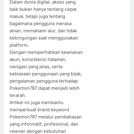
Dalam dunia digital, akses yang
baik bukan hanya tentang cepat
masuk, tetapi juga tentang
bagaimana pengguna merasa
aman, memahami alur, dan tidak
kebingungan saat menggunakan
platform.
Dengan memperhatikan keamanan
akun, konsistensi halaman,
navigasi yang jelas, serta
kebiasaan penggunaan yang bijak,
pengalaman pengguna terhadap
Pokemon787 dapat menjadi lebih
terarah.
Artikel ini juga membantu
memperkuat brand keyword
Pokemon787 melalui pembahasan
yang informatif, profesional, dan
relevan dengan kebutuhan