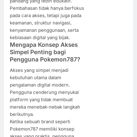
pandang yang lebih edukatif.
Pembahasan tidak hanya berfokus
pada cara akses, tetapi juga pada
keamanan, struktur navigasi,
kenyamanan penggunaan, serta
kebiasaan digital yang bijak.
Mengapa Konsep Akses
Simpel Penting bagi
Pengguna Pokemon787?
Akses yang simpel menjadi
kebutuhan utama dalam
pengalaman digital modern.
Pengguna cenderung menyukai
platform yang tidak membuat
mereka menebak-nebak langkah
berikutnya.
Ketika sebuah brand seperti
Pokemon787 memiliki konsep
akses yang praktis, pengguna