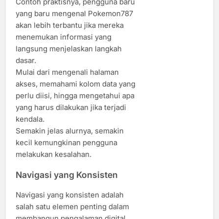
Contoh praktisnya, pengguna baru
yang baru mengenal Pokemon787
akan lebih terbantu jika mereka
menemukan informasi yang
langsung menjelaskan langkah
dasar.
Mulai dari mengenali halaman
akses, memahami kolom data yang
perlu diisi, hingga mengetahui apa
yang harus dilakukan jika terjadi
kendala.
Semakin jelas alurnya, semakin
kecil kemungkinan pengguna
melakukan kesalahan.
Navigasi yang Konsisten
Navigasi yang konsisten adalah
salah satu elemen penting dalam
membangun pengalaman digital