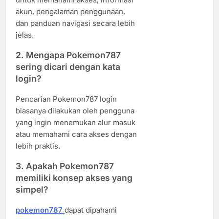
akun, pengalaman penggunaan,
dan panduan navigasi secara lebih
jelas.
2. Mengapa Pokemon787
sering dicari dengan kata
login?
Pencarian Pokemon787 login
biasanya dilakukan oleh pengguna
yang ingin menemukan alur masuk
atau memahami cara akses dengan
lebih praktis.
3. Apakah Pokemon787
memiliki konsep akses yang
simpel?
pokemon787
dapat dipahami