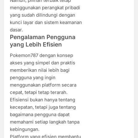
Namun, pilihan terbaik tetap
menggunakan perangkat pribadi
yang sudah dilindungi dengan
kunci layar dan sistem keamanan
dasar.
Pengalaman Pengguna
yang Lebih Efisien
Pokemon787 dengan konsep
akses yang simpel dan praktis
memberikan nilai lebih bagi
pengguna yang ingin
menggunakan platform secara
cepat, tetapi tetap terarah.
Efisiensi bukan hanya tentang
kecepatan, tetapi juga tentang
bagaimana pengguna dapat
memahami setiap langkah tanpa
kebingungan.
Platform yang efisien membantu