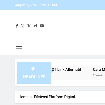
Skip
August 7, 2026
1:05:14 PM
to
content
Vit
Pelajar
a pada EDWINSLOT Link Alternatif
Cara Menghindari Ha
2 Weeks Ago
HEADLINES
Home
Efisiensi Platform Digital