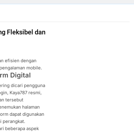
ng Fleksibel dan
dan efisien dengan
 pengalaman mobile.
rm Digital
ering dicari pengguna
ogin, Kaya787 resmi,
an tersebut
menemukan halaman
form dapat digunakan
i perangkat.
ari beberapa aspek