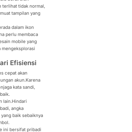
 terlihat tidak normal,
uat tampilan yang
rada dalam ikon
guna perlu membaca
Desain mobile yang
ga mengeksplorasi
i Efisiensi
es cepat akan
ndungan akun.Karena
njaga kata sandi,
baik.
 lain.Hindari
ibadi, angka
i yang baik sebaiknya
mbol.
 ini bersifat pribadi