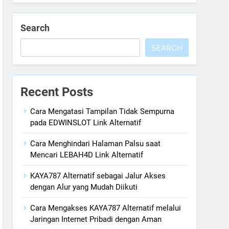
Search
SEARCH
Recent Posts
Cara Mengatasi Tampilan Tidak Sempurna
pada EDWINSLOT Link Alternatif
Cara Menghindari Halaman Palsu saat
Mencari LEBAH4D Link Alternatif
KAYA787 Alternatif sebagai Jalur Akses
dengan Alur yang Mudah Diikuti
Cara Mengakses KAYA787 Alternatif melalui
Jaringan Internet Pribadi dengan Aman