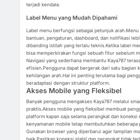
terjadi kendala.
Label Menu yang Mudah Dipahami
Label menu berfungsi sebagai petunjuk arah.Menu s
bantuan, pengaturan, dashboard, dan notifikasi le
dibanding istilah yang terlalu teknis.Ketika label m
bisa memperkirakan fungsi sebuah fitur sebelum 
Navigasi yang sederhana membantu Kaya787 terasa
efisien.Pengguna dapat bergerak dari satu bagian k
kehilangan arah.Hal ini penting terutama bagi pen
beradaptasi dengan struktur platform.
Akses Mobile yang Fleksibel
Banyak pengguna mengakses Kaya787 melalui smar
praktis.Akses mobile yang fleksibel membuat pen
platform kapan saja selama perangkat dan koneks
kenyamanan mobile tetap membutuhkan beberapa p
Gunakan browser yang diperbarui agar tampilan mob
baik.Pastikan koneksi stabil dan perangkat tidak ter