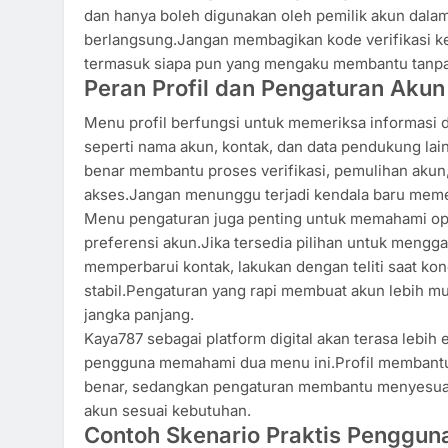
dan hanya boleh digunakan oleh pemilik akun dala
berlangsung.Jangan membagikan kode verifikasi ke
termasuk siapa pun yang mengaku membantu tanpa 
Peran Profil dan Pengaturan Akun
Menu profil berfungsi untuk memeriksa informasi 
seperti nama akun, kontak, dan data pendukung lain
benar membantu proses verifikasi, pemulihan akun
akses.Jangan menunggu terjadi kendala baru memer
Menu pengaturan juga penting untuk memahami o
preferensi akun.Jika tersedia pilihan untuk menggan
memperbarui kontak, lakukan dengan teliti saat kon
stabil.Pengaturan yang rapi membuat akun lebih mu
jangka panjang.
Kaya787 sebagai platform digital akan terasa lebih e
pengguna memahami dua menu ini.Profil membant
benar, sedangkan pengaturan membantu menyesua
akun sesuai kebutuhan.
Contoh Skenario Praktis Penggun