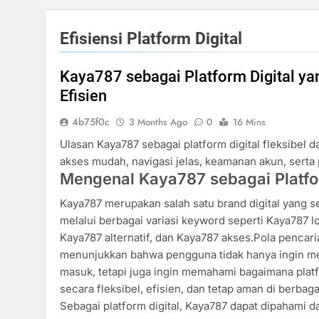
Efisiensi Platform Digital
Kaya787 sebagai Platform Digital ya
Efisien
4b75f0c
3 Months Ago
0
16 Mins
Ulasan Kaya787 sebagai platform digital fleksibel 
akses mudah, navigasi jelas, keamanan akun, serta
Mengenal Kaya787 sebagai Platfo
Kaya787 merupakan salah satu brand digital yang s
melalui berbagai variasi keyword seperti Kaya787 l
Kaya787 alternatif, dan Kaya787 akses.Pola pencari
menunjukkan bahwa pengguna tidak hanya ingin 
masuk, tetapi juga ingin memahami bagaimana plat
secara fleksibel, efisien, dan tetap aman di berbaga
Sebagai platform digital, Kaya787 dapat dipahami d