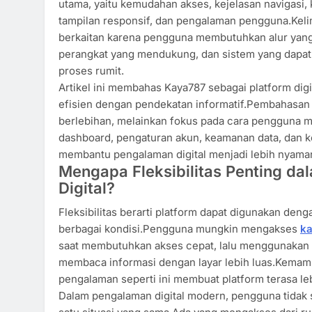
utama, yaitu kemudahan akses, kejelasan navigasi,
tampilan responsif, dan pengalaman pengguna.Kelim
berkaitan karena pengguna membutuhkan alur yan
perangkat yang mendukung, dan sistem yang dapat
proses rumit.
Artikel ini membahas Kaya787 sebagai platform digi
efisien dengan pendekatan informatif.Pembahasan t
berlebihan, melainkan fokus pada cara pengguna 
dashboard, pengaturan akun, keamanan data, dan 
membantu pengalaman digital menjadi lebih nyama
Mengapa Fleksibilitas Penting da
Digital?
Fleksibilitas berarti platform dapat digunakan den
berbagai kondisi.Pengguna mungkin mengakses
k
saat membutuhkan akses cepat, lalu menggunakan l
membaca informasi dengan layar lebih luas.Kema
pengalaman seperti ini membuat platform terasa leb
Dalam pengalaman digital modern, pengguna tidak 