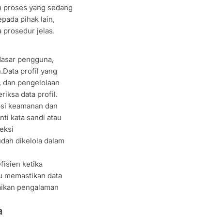
m proses yang sedang
pada pihak lain,
prosedur jelas.
dasar pengguna,
.Data profil yang
, dan pengelolaan
iksa data profil.
psi keamanan dan
ti kata sandi atau
eksi
dah dikelola dalam
fisien ketika
u memastikan data
ikan pengalaman
a