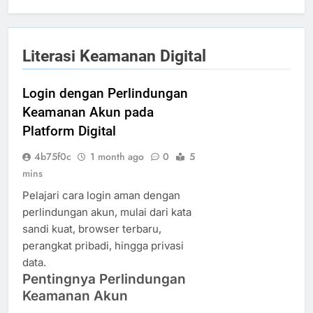
Literasi Keamanan Digital
Login dengan Perlindungan
Keamanan Akun pada
Platform Digital
4b75f0c
1 month ago
0
5
mins
Pelajari cara login aman dengan
perlindungan akun, mulai dari kata
sandi kuat, browser terbaru,
perangkat pribadi, hingga privasi
data.
Pentingnya Perlindungan
Keamanan Akun