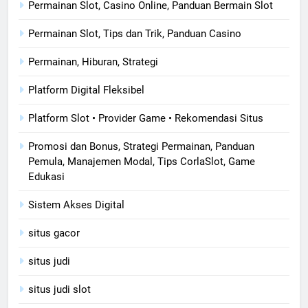
Permainan Slot, Casino Online, Panduan Bermain Slot
Permainan Slot, Tips dan Trik, Panduan Casino
Permainan, Hiburan, Strategi
Platform Digital Fleksibel
Platform Slot • Provider Game • Rekomendasi Situs
Promosi dan Bonus, Strategi Permainan, Panduan
Pemula, Manajemen Modal, Tips CorlaSlot, Game
Edukasi
Sistem Akses Digital
situs gacor
situs judi
situs judi slot