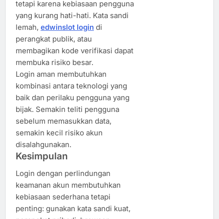
tetapi karena kebiasaan pengguna
yang kurang hati-hati. Kata sandi
lemah,
edwinslot login
di
perangkat publik, atau
membagikan kode verifikasi dapat
membuka risiko besar.
Login aman membutuhkan
kombinasi antara teknologi yang
baik dan perilaku pengguna yang
bijak. Semakin teliti pengguna
sebelum memasukkan data,
semakin kecil risiko akun
disalahgunakan.
Kesimpulan
Login dengan perlindungan
keamanan akun membutuhkan
kebiasaan sederhana tetapi
penting: gunakan kata sandi kuat,