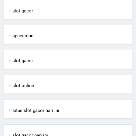
slot gacor
spaceman
slot gacor
slot online
situs slot gacor hari ini
slot gacor hari ini