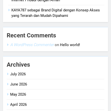
Internet Pribadi dengan Aman
KAYA787 sebagai Brand Digital dengan Konsep Akses
yang Terarah dan Mudah Dipahami
Recent Comments
A WordPress Commenter
on
Hello world!
Archives
July 2026
June 2026
May 2026
April 2026