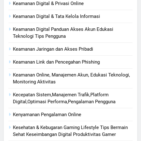
Keamanan Digital & Privasi Online
Keamanan Digital & Tata Kelola Informasi
Keamanan Digital Panduan Akses Akun Edukasi
Teknologi Tips Pengguna
Keamanan Jaringan dan Akses Pribadi
Keamanan Link dan Pencegahan Phishing
Keamanan Online, Manajemen Akun, Edukasi Teknologi,
Monitoring Aktivitas
Kecepatan Sistem,Manajemen Trafik,Platform
Digital,Optimasi Performa,Pengalaman Pengguna
Kenyamanan Pengalaman Online
Kesehatan & Kebugaran Gaming Lifestyle Tips Bermain
Sehat Keseimbangan Digital Produktivitas Gamer