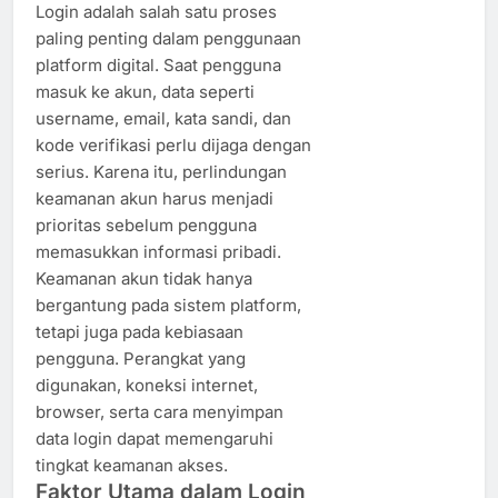
Login adalah salah satu proses
paling penting dalam penggunaan
platform digital. Saat pengguna
masuk ke akun, data seperti
username, email, kata sandi, dan
kode verifikasi perlu dijaga dengan
serius. Karena itu, perlindungan
keamanan akun harus menjadi
prioritas sebelum pengguna
memasukkan informasi pribadi.
Keamanan akun tidak hanya
bergantung pada sistem platform,
tetapi juga pada kebiasaan
pengguna. Perangkat yang
digunakan, koneksi internet,
browser, serta cara menyimpan
data login dapat memengaruhi
tingkat keamanan akses.
Faktor Utama dalam Login