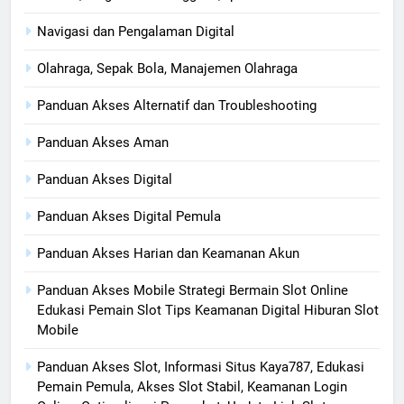
Navigasi dan Pengalaman Digital
Olahraga, Sepak Bola, Manajemen Olahraga
Panduan Akses Alternatif dan Troubleshooting
Panduan Akses Aman
Panduan Akses Digital
Panduan Akses Digital Pemula
Panduan Akses Harian dan Keamanan Akun
Panduan Akses Mobile Strategi Bermain Slot Online
Edukasi Pemain Slot Tips Keamanan Digital Hiburan Slot
Mobile
Panduan Akses Slot, Informasi Situs Kaya787, Edukasi
Pemain Pemula, Akses Slot Stabil, Keamanan Login