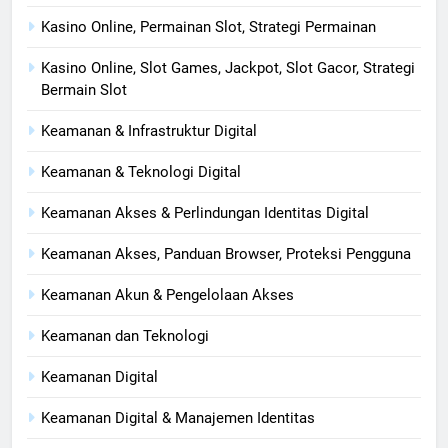
Kasino Online, Permainan Slot, Strategi Permainan
Kasino Online, Slot Games, Jackpot, Slot Gacor, Strategi
Bermain Slot
Keamanan & Infrastruktur Digital
Keamanan & Teknologi Digital
Keamanan Akses & Perlindungan Identitas Digital
Keamanan Akses, Panduan Browser, Proteksi Pengguna
Keamanan Akun & Pengelolaan Akses
Keamanan dan Teknologi
Keamanan Digital
Keamanan Digital & Manajemen Identitas