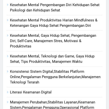
Kesehatan Mental Pengembangan Diri Kehidupan Sehat
Psikologi dan Kehidupan Sehat
Kesehatan Mental Produktivitas Harian Mindfulness &
Ketenangan Gaya Hidup Sehat Pengembangan Diri
Kesehatan Mental, Gaya Hidup Sehat, Pengembangan
Diri, Self-Care, Manajemen Stres, Motivasi &
Produktivitas
Kesehatan Mental, Teknologi dan Game, Gaya Hidup
Sehat, Tips Produktivitas, Manajemen Waktu
Konsistensi Sistem Digital,Stabilitas Platform
Online,Pengalaman Pengguna Berkelanjutan,Manajemen
Teknologi Terarah
Literasi Keamanan Digital
Manajemen Perubahan,Stabilitas Layanan,Keamanan
Sistem,Pengalaman Pengguna,Operasional Platform