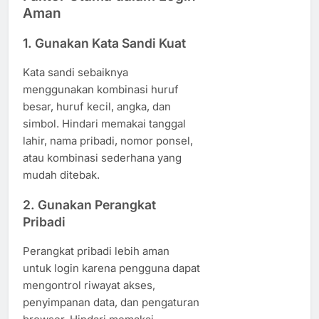
Aman
1. Gunakan Kata Sandi Kuat
Kata sandi sebaiknya
menggunakan kombinasi huruf
besar, huruf kecil, angka, dan
simbol. Hindari memakai tanggal
lahir, nama pribadi, nomor ponsel,
atau kombinasi sederhana yang
mudah ditebak.
2. Gunakan Perangkat
Pribadi
Perangkat pribadi lebih aman
untuk login karena pengguna dapat
mengontrol riwayat akses,
penyimpanan data, dan pengaturan