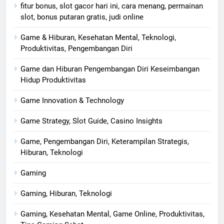
fitur bonus, slot gacor hari ini, cara menang, permainan
slot, bonus putaran gratis, judi online
Game & Hiburan, Kesehatan Mental, Teknologi,
Produktivitas, Pengembangan Diri
Game dan Hiburan Pengembangan Diri Keseimbangan
Hidup Produktivitas
Game Innovation & Technology
Game Strategy, Slot Guide, Casino Insights
Game, Pengembangan Diri, Keterampilan Strategis,
Hiburan, Teknologi
Gaming
Gaming, Hiburan, Teknologi
Gaming, Kesehatan Mental, Game Online, Produktivitas,