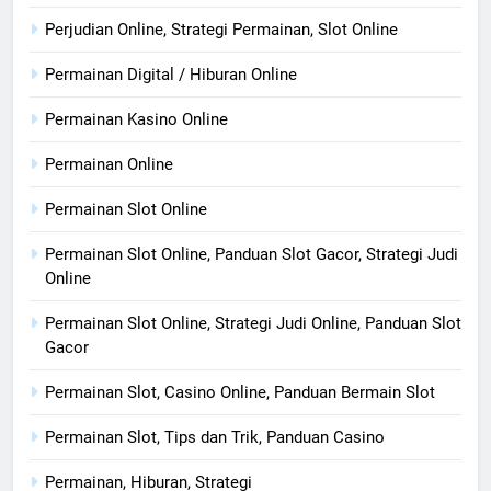
Perjudian Online, Strategi Permainan, Slot Online
Permainan Digital / Hiburan Online
Permainan Kasino Online
Permainan Online
Permainan Slot Online
Permainan Slot Online, Panduan Slot Gacor, Strategi Judi
Online
Permainan Slot Online, Strategi Judi Online, Panduan Slot
Gacor
Permainan Slot, Casino Online, Panduan Bermain Slot
Permainan Slot, Tips dan Trik, Panduan Casino
Permainan, Hiburan, Strategi