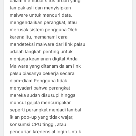
dalam membuat situs tiruan yang
tampak asli dan menyisipkan
malware untuk mencuri data,
mengendalikan perangkat, atau
merusak sistem pengguna.Oleh
karena itu, memahami cara
mendeteksi malware dari link palsu
adalah langkah penting untuk
menjaga keamanan digital Anda.
Malware yang ditanam dalam link
palsu biasanya bekerja secara
diam-diam.Pengguna tidak
menyadari bahwa perangkat
mereka sudah disusupi hingga
muncul gejala mencurigakan
seperti perangkat menjadi lambat,
iklan pop-up yang tidak wajar,
konsumsi CPU tinggi, atau
pencurian kredensial login.Untuk