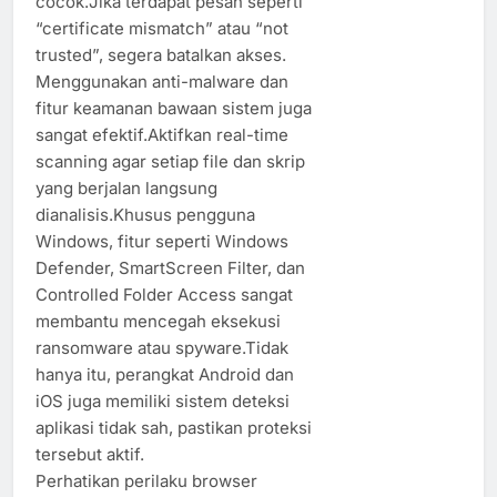
cocok.Jika terdapat pesan seperti
“certificate mismatch” atau “not
trusted”, segera batalkan akses.
Menggunakan anti-malware dan
fitur keamanan bawaan sistem juga
sangat efektif.Aktifkan real-time
scanning agar setiap file dan skrip
yang berjalan langsung
dianalisis.Khusus pengguna
Windows, fitur seperti Windows
Defender, SmartScreen Filter, dan
Controlled Folder Access sangat
membantu mencegah eksekusi
ransomware atau spyware.Tidak
hanya itu, perangkat Android dan
iOS juga memiliki sistem deteksi
aplikasi tidak sah, pastikan proteksi
tersebut aktif.
Perhatikan perilaku browser