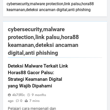
cybersecurity,malware protection,link palsu,hora88
keamanan,deteksi ancaman digital,anti phishing
cybersecurity,malware
protection,link palsu,hora88
keamanan,deteksi ancaman
digital,anti phishing
Deteksi Malware Terkait Link
Horas88 Gacor Palsu:
Strategi Keamanan Digital
yang Wajib Dipahami
4b75f0c
9 months
ago
0
7 mins
Pelajari cara mengenali dan