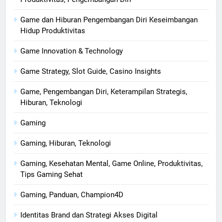
Game dan Hiburan Pengembangan Diri Keseimbangan
Hidup Produktivitas
Game Innovation & Technology
Game Strategy, Slot Guide, Casino Insights
Game, Pengembangan Diri, Keterampilan Strategis,
Hiburan, Teknologi
Gaming
Gaming, Hiburan, Teknologi
Gaming, Kesehatan Mental, Game Online, Produktivitas,
Tips Gaming Sehat
Gaming, Panduan, Champion4D
Identitas Brand dan Strategi Akses Digital