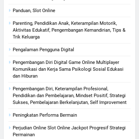
Panduan, Slot Online
Parenting, Pendidikan Anak, Keterampilan Motorik,
Aktivitas Edukatif, Pengembangan Kemandirian, Tips &
Trik Keluarga
Pengalaman Pengguna Digital
Pengembangan Diri Digital Game Online Multiplayer
Komunikasi dan Kerja Sama Psikologi Sosial Edukasi
dan Hiburan
Pengembangan Diri, Keterampilan Profesional,
Pendidikan dan Pembelajaran, Mindset Positif, Strategi
Sukses, Pembelajaran Berkelanjutan, Self Improvement
Peningkatan Performa Bermain
Perjudian Online Slot Online Jackpot Progresif Strategi
Permainan