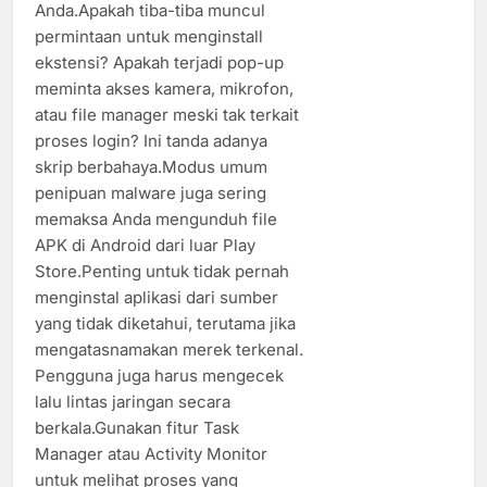
Anda.Apakah tiba-tiba muncul
permintaan untuk menginstall
ekstensi? Apakah terjadi pop-up
meminta akses kamera, mikrofon,
atau file manager meski tak terkait
proses login? Ini tanda adanya
skrip berbahaya.Modus umum
penipuan malware juga sering
memaksa Anda mengunduh file
APK di Android dari luar Play
Store.Penting untuk tidak pernah
menginstal aplikasi dari sumber
yang tidak diketahui, terutama jika
mengatasnamakan merek terkenal.
Pengguna juga harus mengecek
lalu lintas jaringan secara
berkala.Gunakan fitur Task
Manager atau Activity Monitor
untuk melihat proses yang