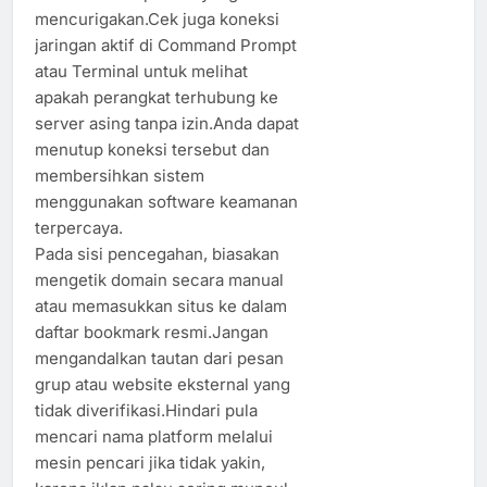
mencurigakan.Cek juga koneksi
jaringan aktif di Command Prompt
atau Terminal untuk melihat
apakah perangkat terhubung ke
server asing tanpa izin.Anda dapat
menutup koneksi tersebut dan
membersihkan sistem
menggunakan software keamanan
terpercaya.
Pada sisi pencegahan, biasakan
mengetik domain secara manual
atau memasukkan situs ke dalam
daftar bookmark resmi.Jangan
mengandalkan tautan dari pesan
grup atau website eksternal yang
tidak diverifikasi.Hindari pula
mencari nama platform melalui
mesin pencari jika tidak yakin,