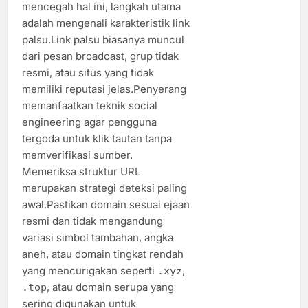
mencegah hal ini, langkah utama
adalah mengenali karakteristik link
palsu.Link palsu biasanya muncul
dari pesan broadcast, grup tidak
resmi, atau situs yang tidak
memiliki reputasi jelas.Penyerang
memanfaatkan teknik social
engineering agar pengguna
tergoda untuk klik tautan tanpa
memverifikasi sumber.
Memeriksa struktur URL
merupakan strategi deteksi paling
awal.Pastikan domain sesuai ejaan
resmi dan tidak mengandung
variasi simbol tambahan, angka
aneh, atau domain tingkat rendah
yang mencurigakan seperti
,
.xyz
, atau domain serupa yang
.top
sering digunakan untuk