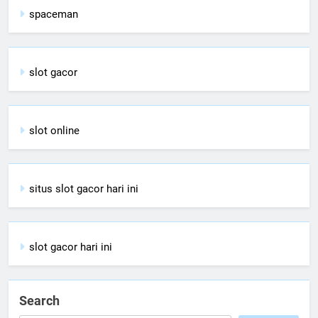
spaceman
slot gacor
slot online
situs slot gacor hari ini
slot gacor hari ini
Search