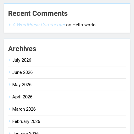
Recent Comments
A WordPress Commenter
on
Hello world!
Archives
July 2026
June 2026
May 2026
April 2026
March 2026
February 2026
January 2026