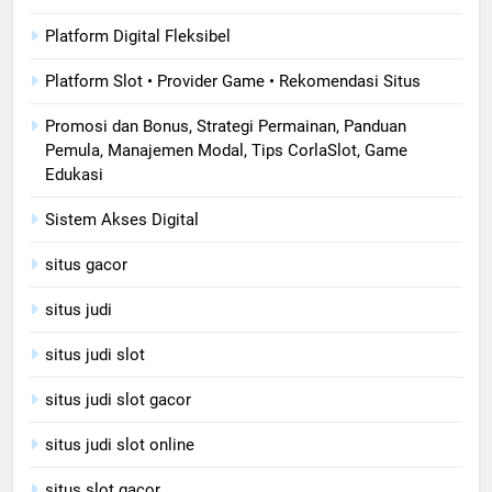
Platform Digital Fleksibel
Platform Slot • Provider Game • Rekomendasi Situs
Promosi dan Bonus, Strategi Permainan, Panduan
Pemula, Manajemen Modal, Tips CorlaSlot, Game
Edukasi
Sistem Akses Digital
situs gacor
situs judi
situs judi slot
situs judi slot gacor
situs judi slot online
situs slot gacor