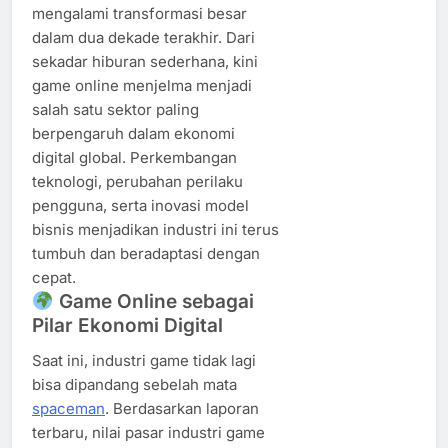
mengalami transformasi besar
dalam dua dekade terakhir. Dari
sekadar hiburan sederhana, kini
game online menjelma menjadi
salah satu sektor paling
berpengaruh dalam ekonomi
digital global. Perkembangan
teknologi, perubahan perilaku
pengguna, serta inovasi model
bisnis menjadikan industri ini terus
tumbuh dan beradaptasi dengan
cepat.
Game Online sebagai
Pilar Ekonomi Digital
Saat ini, industri game tidak lagi
bisa dipandang sebelah mata
spaceman
. Berdasarkan laporan
terbaru, nilai pasar industri game