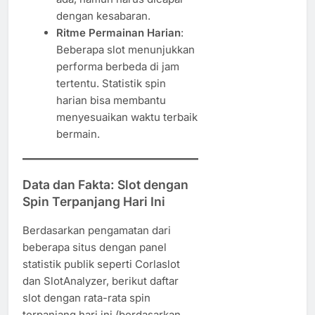
dengan kesabaran.
Ritme Permainan Harian
:
Beberapa slot menunjukkan
performa berbeda di jam
tertentu. Statistik spin
harian bisa membantu
menyesuaikan waktu terbaik
bermain.
Data dan Fakta: Slot dengan
Spin Terpanjang Hari Ini
Berdasarkan pengamatan dari
beberapa situs dengan panel
statistik publik seperti Corlaslot
dan SlotAnalyzer, berikut daftar
slot dengan rata-rata spin
terpanjang hari ini (berdasarkan