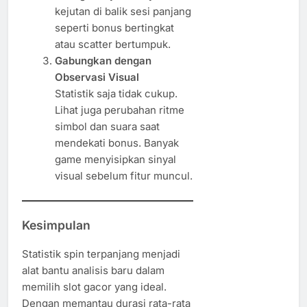
kejutan di balik sesi panjang
seperti bonus bertingkat
atau scatter bertumpuk.
Gabungkan dengan
Observasi Visual
Statistik saja tidak cukup.
Lihat juga perubahan ritme
simbol dan suara saat
mendekati bonus. Banyak
game menyisipkan sinyal
visual sebelum fitur muncul.
Kesimpulan
Statistik spin terpanjang menjadi
alat bantu analisis baru dalam
memilih slot gacor yang ideal.
Dengan memantau durasi rata-rata