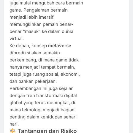
juga mulai mengubah cara bermain
game. Pengalaman bermain
menjadi lebih imersif,
memungkinkan pemain benar-
benar “masuk” ke dalam dunia
virtual.
Ke depan, konsep
metaverse
diprediksi akan semakin
berkembang, di mana game tidak
hanya menjadi tempat bermain,
tetapi juga ruang sosial, ekonomi,
dan bahkan pekerjaan.
Perkembangan ini juga sejalan
dengan tren transformasi digital
global yang terus meningkat, di
mana teknologi menjadi bagian
penting dalam kehidupan sehari-
hari.
Tantangan dan Risiko