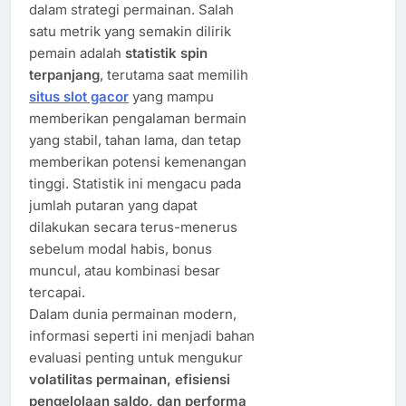
dalam strategi permainan. Salah
satu metrik yang semakin dilirik
pemain adalah
statistik spin
terpanjang
, terutama saat memilih
situs slot gacor
yang mampu
memberikan pengalaman bermain
yang stabil, tahan lama, dan tetap
memberikan potensi kemenangan
tinggi. Statistik ini mengacu pada
jumlah putaran yang dapat
dilakukan secara terus-menerus
sebelum modal habis, bonus
muncul, atau kombinasi besar
tercapai.
Dalam dunia permainan modern,
informasi seperti ini menjadi bahan
evaluasi penting untuk mengukur
volatilitas permainan, efisiensi
pengelolaan saldo, dan performa