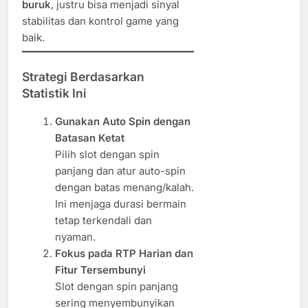
buruk
, justru bisa menjadi sinyal
stabilitas dan kontrol game yang
baik.
Strategi Berdasarkan
Statistik Ini
Gunakan Auto Spin dengan
Batasan Ketat
Pilih slot dengan spin
panjang dan atur auto-spin
dengan batas menang/kalah.
Ini menjaga durasi bermain
tetap terkendali dan
nyaman.
Fokus pada RTP Harian dan
Fitur Tersembunyi
Slot dengan spin panjang
sering menyembunyikan