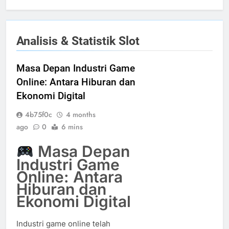
Analisis & Statistik Slot
Masa Depan Industri Game
Online: Antara Hiburan dan
Ekonomi Digital
4b75f0c
4 months
ago
0
6 mins
Masa Depan
Industri Game
Online: Antara
Hiburan dan
Ekonomi Digital
Industri game online telah