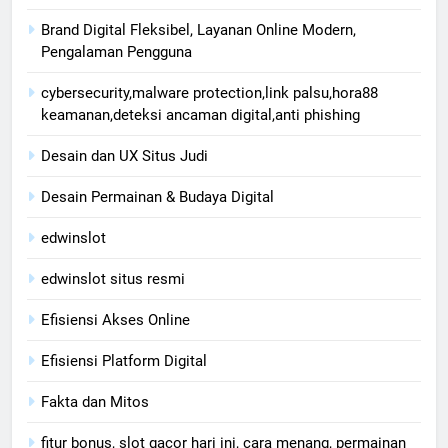
Brand Digital Fleksibel, Layanan Online Modern,
Pengalaman Pengguna
cybersecurity,malware protection,link palsu,hora88
keamanan,deteksi ancaman digital,anti phishing
Desain dan UX Situs Judi
Desain Permainan & Budaya Digital
edwinslot
edwinslot situs resmi
Efisiensi Akses Online
Efisiensi Platform Digital
Fakta dan Mitos
fitur bonus, slot gacor hari ini, cara menang, permainan