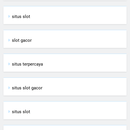
situs slot
slot gacor
situs terpercaya
situs slot gacor
situs slot