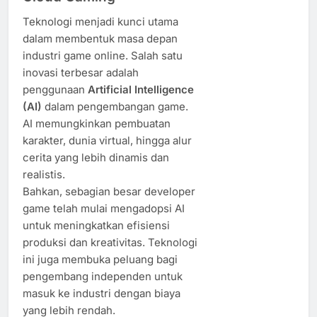
Teknologi menjadi kunci utama
dalam membentuk masa depan
industri game online. Salah satu
inovasi terbesar adalah
penggunaan
Artificial Intelligence
(AI)
dalam pengembangan game.
AI memungkinkan pembuatan
karakter, dunia virtual, hingga alur
cerita yang lebih dinamis dan
realistis.
Bahkan, sebagian besar developer
game telah mulai mengadopsi AI
untuk meningkatkan efisiensi
produksi dan kreativitas. Teknologi
ini juga membuka peluang bagi
pengembang independen untuk
masuk ke industri dengan biaya
yang lebih rendah.