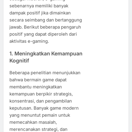
sebenarnya memiliki banyak
dampak positif jika dimainkan
secara seimbang dan bertanggung
jawab. Berikut beberapa pengaruh
positif yang dapat diperoleh dari
aktivitas e-gaming.
1. Meningkatkan Kemampuan
Kognitif
Beberapa penelitian menunjukkan
bahwa bermain game dapat
membantu meningkatkan
kemampuan berpikir strategis,
konsentrasi, dan pengambilan
keputusan. Banyak game modern
yang menuntut pemain untuk
memecahkan masalah,
merencanakan strategi, dan