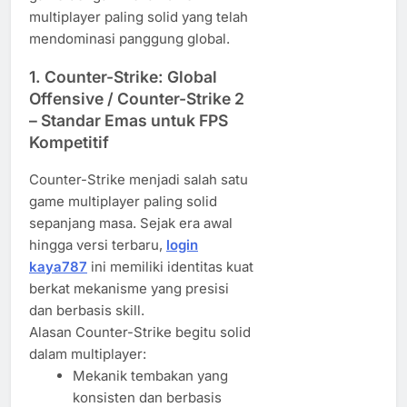
multiplayer paling solid yang telah
mendominasi panggung global.
1. Counter-Strike: Global
Offensive / Counter-Strike 2
– Standar Emas untuk FPS
Kompetitif
Counter-Strike menjadi salah satu
game multiplayer paling solid
sepanjang masa. Sejak era awal
hingga versi terbaru,
login
kaya787
ini memiliki identitas kuat
berkat mekanisme yang presisi
dan berbasis skill.
Alasan Counter-Strike begitu solid
dalam multiplayer:
Mekanik tembakan yang
konsisten dan berbasis