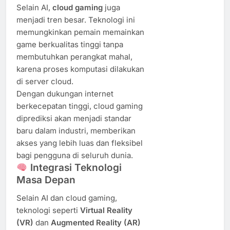
Selain AI,
cloud gaming
juga
menjadi tren besar. Teknologi ini
memungkinkan pemain memainkan
game berkualitas tinggi tanpa
membutuhkan perangkat mahal,
karena proses komputasi dilakukan
di server cloud.
Dengan dukungan internet
berkecepatan tinggi, cloud gaming
diprediksi akan menjadi standar
baru dalam industri, memberikan
akses yang lebih luas dan fleksibel
bagi pengguna di seluruh dunia.
Integrasi Teknologi
Masa Depan
Selain AI dan cloud gaming,
teknologi seperti
Virtual Reality
(VR)
dan
Augmented Reality (AR)