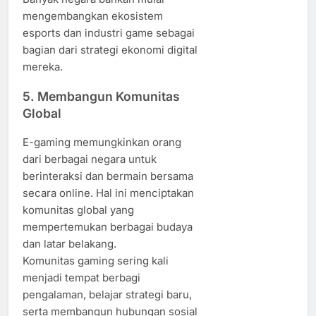
mengembangkan ekosistem
esports dan industri game sebagai
bagian dari strategi ekonomi digital
mereka.
5. Membangun Komunitas
Global
E-gaming memungkinkan orang
dari berbagai negara untuk
berinteraksi dan bermain bersama
secara online. Hal ini menciptakan
komunitas global yang
mempertemukan berbagai budaya
dan latar belakang.
Komunitas gaming sering kali
menjadi tempat berbagi
pengalaman, belajar strategi baru,
serta membangun hubungan sosial