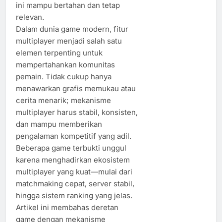
ini mampu bertahan dan tetap
relevan.
Dalam dunia game modern, fitur
multiplayer menjadi salah satu
elemen terpenting untuk
mempertahankan komunitas
pemain. Tidak cukup hanya
menawarkan grafis memukau atau
cerita menarik; mekanisme
multiplayer harus stabil, konsisten,
dan mampu memberikan
pengalaman kompetitif yang adil.
Beberapa game terbukti unggul
karena menghadirkan ekosistem
multiplayer yang kuat—mulai dari
matchmaking cepat, server stabil,
hingga sistem ranking yang jelas.
Artikel ini membahas deretan
game dengan mekanisme