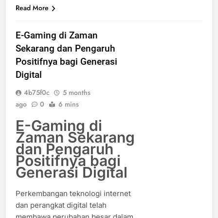
Read More
E-Gaming di Zaman
Sekarang dan Pengaruh
Positifnya bagi Generasi
Digital
4b75f0c
5 months
ago
0
6 mins
E-Gaming di
Zaman Sekarang
dan Pengaruh
Positifnya bagi
Generasi Digital
Perkembangan teknologi internet
dan perangkat digital telah
membawa perubahan besar dalam