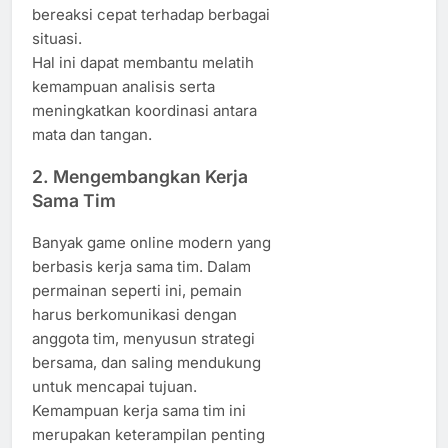
bereaksi cepat terhadap berbagai
situasi.
Hal ini dapat membantu melatih
kemampuan analisis serta
meningkatkan koordinasi antara
mata dan tangan.
2. Mengembangkan Kerja
Sama Tim
Banyak game online modern yang
berbasis kerja sama tim. Dalam
permainan seperti ini, pemain
harus berkomunikasi dengan
anggota tim, menyusun strategi
bersama, dan saling mendukung
untuk mencapai tujuan.
Kemampuan kerja sama tim ini
merupakan keterampilan penting