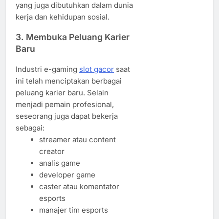
yang juga dibutuhkan dalam dunia
kerja dan kehidupan sosial.
3. Membuka Peluang Karier
Baru
Industri e-gaming
slot gacor
saat
ini telah menciptakan berbagai
peluang karier baru. Selain
menjadi pemain profesional,
seseorang juga dapat bekerja
sebagai:
streamer atau content
creator
analis game
developer game
caster atau komentator
esports
manajer tim esports