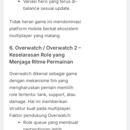
Variasi hero yang terus di-
balance sesuai update.
Tidak heran game ini mendominasi
platform mobile berkat ekosistem
multiplayer yang matang.
6. Overwatch / Overwatch 2 –
Keselarasan Role yang
Menjaga Ritme Permainan
Overwatch dikenal sebagai game
dengan mekanisme tim yang
mengharuskan pemain memilih
role tertentu: tank, support, atau
damage. Hal ini memberikan
struktur kuat pada multiplayer.
Faktor pendukung Overwatch:
Role queue yang membuat
pertandingan lebih