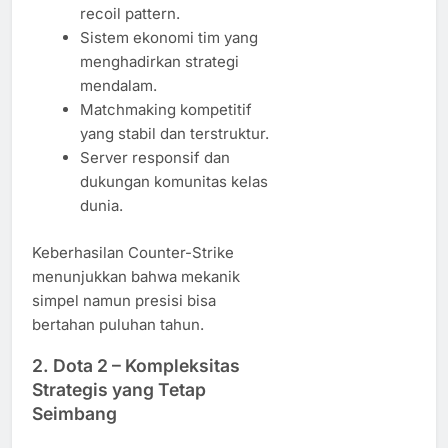
recoil pattern.
Sistem ekonomi tim yang
menghadirkan strategi
mendalam.
Matchmaking kompetitif
yang stabil dan terstruktur.
Server responsif dan
dukungan komunitas kelas
dunia.
Keberhasilan Counter-Strike
menunjukkan bahwa mekanik
simpel namun presisi bisa
bertahan puluhan tahun.
2. Dota 2 – Kompleksitas
Strategis yang Tetap
Seimbang