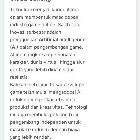
Teknologi menjadi kunci utama
dalam membentuk masa depan
industri game online. Salah satu
inovasi terbesar adalah
penggunaan
Artificial Intelligence
(AI)
dalam pengembangan game.
AI memungkinkan pembuatan
karakter, dunia virtual, hingga alur
cerita yang lebih dinamis dan
realistis.
Bahkan, sebagian besar developer
game telah mulai mengadopsi AI
untuk meningkatkan efisiensi
produksi dan kreativitas. Teknologi
ini juga membuka peluang bagi
pengembang independen untuk
masuk ke industri dengan biaya
yang lebih rendah.