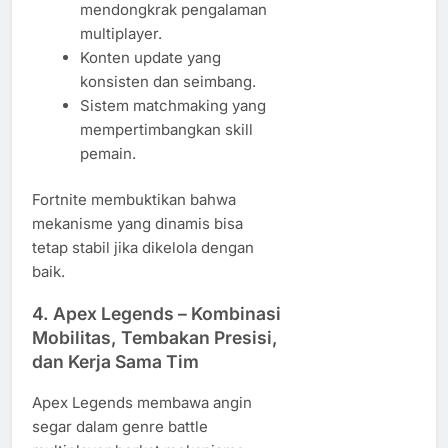
mendongkrak pengalaman
multiplayer.
Konten update yang
konsisten dan seimbang.
Sistem matchmaking yang
mempertimbangkan skill
pemain.
Fortnite membuktikan bahwa
mekanisme yang dinamis bisa
tetap stabil jika dikelola dengan
baik.
4. Apex Legends – Kombinasi
Mobilitas, Tembakan Presisi,
dan Kerja Sama Tim
Apex Legends membawa angin
segar dalam genre battle