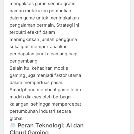
mengakses game secara gratis,
namun melakukan pembelian
dalam game untuk meningkatkan
pengalaman bermain. Strategi ini
terbukti efektif dalam
meningkatkan jumlah pengguna
sekaligus mempertahankan
pendapatan jangka panjang bagi
pengembang.
Selain itu, kehadiran mobile
gaming juga menjadi faktor utama
dalam memperluas pasar.
Smartphone membuat game lebih
mudah diakses oleh berbagai
kalangan, sehingga mempercepat
pertumbuhan industri secara
global.
Peran Teknologi: AI dan
Cloud Gaming