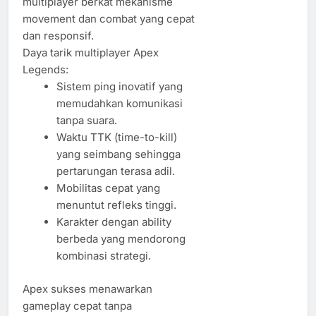
multiplayer berkat mekanisme
movement dan combat yang cepat
dan responsif.
Daya tarik multiplayer Apex
Legends:
Sistem ping inovatif yang
memudahkan komunikasi
tanpa suara.
Waktu TTK (time-to-kill)
yang seimbang sehingga
pertarungan terasa adil.
Mobilitas cepat yang
menuntut refleks tinggi.
Karakter dengan ability
berbeda yang mendorong
kombinasi strategi.
Apex sukses menawarkan
gameplay cepat tanpa