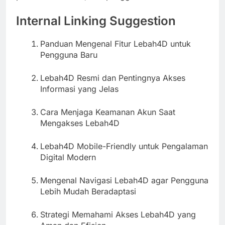
Internal Linking Suggestion
Panduan Mengenal Fitur Lebah4D untuk
Pengguna Baru
Lebah4D Resmi dan Pentingnya Akses
Informasi yang Jelas
Cara Menjaga Keamanan Akun Saat
Mengakses Lebah4D
Lebah4D Mobile-Friendly untuk Pengalaman
Digital Modern
Mengenal Navigasi Lebah4D agar Pengguna
Lebih Mudah Beradaptasi
Strategi Memahami Akses Lebah4D yang