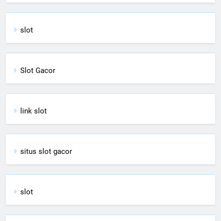
slot
Slot Gacor
link slot
situs slot gacor
slot