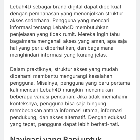
Lebah4D sebagai brand digital dapat diperkuat
dengan pembahasan yang menonjolkan struktur
akses sederhana. Pengguna yang mencari
informasi tentang Lebah4D membutuhkan
penjelasan yang tidak rumit. Mereka ingin tahu
bagaimana mengenali akses yang aman, apa saja
hal yang perlu diperhatikan, dan bagaimana
menghindari informasi yang kurang jelas.
Dalam praktiknya, struktur akses yang mudah
dipahami membantu mengurangi kesalahan
pengguna. Misalnya, pengguna yang baru pertama
kali mencari Lebah4D mungkin menemukan
beberapa variasi pencarian. Jika tidak memahami
konteksnya, pengguna bisa saja bingung
membedakan antara informasi utama, informasi
pendukung, dan akses alternatif. Dengan edukasi
yang tepat, pengguna dapat lebih berhati-hati.
Navigasi yang Rapi untuk