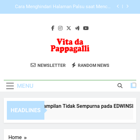
Skip
KAYA787 Alternatif sebagai Jalur Akses dengan
to
Alur yang Mudah Diikuti
content
Cara Mengakses KAYA787 Alternatif melalui
Jaringan Internet Pribadi dengan Aman
Cara Mengatasi Tampilan Tidak Sempurna pada
EDWINSLOT Link Alternatif
Cara Menghindari Halaman Palsu saat Mencari
LEBAH4D Link Alternatif
Vita Da
Pelajari Cara Merawat Burung Eksotis
KAYA787 Alternatif sebagai Jalur Akses dengan
NEWSLETTER
RANDOM NEWS
Alur yang Mudah Diikuti
Pappagalli
Anda Dengan Vita Da Pappagalli.
Cara Mengakses KAYA787 Alternatif melalui
Dapatkan Tips Perawatan, Makanan,
Jaringan Internet Pribadi dengan Aman
MENU
Dan Kesehatan Burung Paruh Bengkok.
ra Mengatasi Tampilan Tidak Sempurna pada EDWINSLOT Link 
HEADLINES
eeks Ago
Home