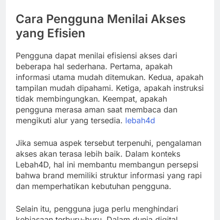
Cara Pengguna Menilai Akses
yang Efisien
Pengguna dapat menilai efisiensi akses dari
beberapa hal sederhana. Pertama, apakah
informasi utama mudah ditemukan. Kedua, apakah
tampilan mudah dipahami. Ketiga, apakah instruksi
tidak membingungkan. Keempat, apakah
pengguna merasa aman saat membaca dan
mengikuti alur yang tersedia.
lebah4d
Jika semua aspek tersebut terpenuhi, pengalaman
akses akan terasa lebih baik. Dalam konteks
Lebah4D, hal ini membantu membangun persepsi
bahwa brand memiliki struktur informasi yang rapi
dan memperhatikan kebutuhan pengguna.
Selain itu, pengguna juga perlu menghindari
kebiasaan terburu-buru. Dalam dunia digital,