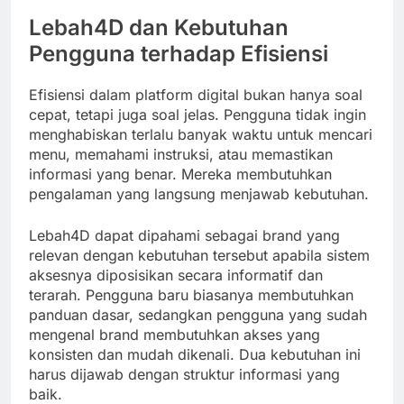
Lebah4D dan Kebutuhan
Pengguna terhadap Efisiensi
Efisiensi dalam platform digital bukan hanya soal
cepat, tetapi juga soal jelas. Pengguna tidak ingin
menghabiskan terlalu banyak waktu untuk mencari
menu, memahami instruksi, atau memastikan
informasi yang benar. Mereka membutuhkan
pengalaman yang langsung menjawab kebutuhan.
Lebah4D dapat dipahami sebagai brand yang
relevan dengan kebutuhan tersebut apabila sistem
aksesnya diposisikan secara informatif dan
terarah. Pengguna baru biasanya membutuhkan
panduan dasar, sedangkan pengguna yang sudah
mengenal brand membutuhkan akses yang
konsisten dan mudah dikenali. Dua kebutuhan ini
harus dijawab dengan struktur informasi yang
baik.