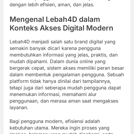
dengan lebih efisien, aman, dan jelas.
Mengenal Lebah4D dalam
Konteks Akses Digital Modern
Lebah4D menjadi salah satu brand digital yang
semakin banyak dicari karena pengguna
membutuhkan informasi yang jelas, praktis, dan
mudah dipahami. Dalam dunia online yang
bergerak cepat, sistem akses memiliki peran besar
dalam membentuk pengalaman pengguna. Sebuah
platform tidak hanya dinilai dari tampilannya,
tetapi juga dari seberapa mudah pengguna dapat
menemukan informasi, memahami alur
penggunaan, dan merasa aman saat mengakses
layanan.
Bagi pengguna modern, efisiensi adalah
kebutuhan utama. Mereka ingin proses yang