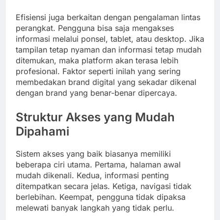
Efisiensi juga berkaitan dengan pengalaman lintas
perangkat. Pengguna bisa saja mengakses
informasi melalui ponsel, tablet, atau desktop. Jika
tampilan tetap nyaman dan informasi tetap mudah
ditemukan, maka platform akan terasa lebih
profesional. Faktor seperti inilah yang sering
membedakan brand digital yang sekadar dikenal
dengan brand yang benar-benar dipercaya.
Struktur Akses yang Mudah
Dipahami
Sistem akses yang baik biasanya memiliki
beberapa ciri utama. Pertama, halaman awal
mudah dikenali. Kedua, informasi penting
ditempatkan secara jelas. Ketiga, navigasi tidak
berlebihan. Keempat, pengguna tidak dipaksa
melewati banyak langkah yang tidak perlu.