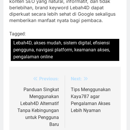
konten SEO yang natural, informatif, dan tidak
berlebihan, brand keyword Lebah4D dapat
diperkuat secara lebih sehat di Google sekaligus
memberikan manfaat nyata bagi pembaca.
Tagged:
Lebah4D, akses mudah, sistem digital, efisiensi
pengguna, navigasi platform, keamanan akses,
pengalaman online
Previous:
Next:
Post
navigation
Panduan Singkat
Tips Menggunakan
Menggunakan
Kaya787 agar
Lebah4D Alternatif
Pengalaman Akses
Tanpa Kebingungan
Lebih Nyaman
untuk Pengguna
Baru