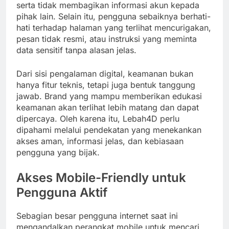
serta tidak membagikan informasi akun kepada
pihak lain. Selain itu, pengguna sebaiknya berhati-
hati terhadap halaman yang terlihat mencurigakan,
pesan tidak resmi, atau instruksi yang meminta
data sensitif tanpa alasan jelas.
Dari sisi pengalaman digital, keamanan bukan
hanya fitur teknis, tetapi juga bentuk tanggung
jawab. Brand yang mampu memberikan edukasi
keamanan akan terlihat lebih matang dan dapat
dipercaya. Oleh karena itu, Lebah4D perlu
dipahami melalui pendekatan yang menekankan
akses aman, informasi jelas, dan kebiasaan
pengguna yang bijak.
Akses Mobile-Friendly untuk
Pengguna Aktif
Sebagian besar pengguna internet saat ini
mengandalkan perangkat mobile untuk mencari