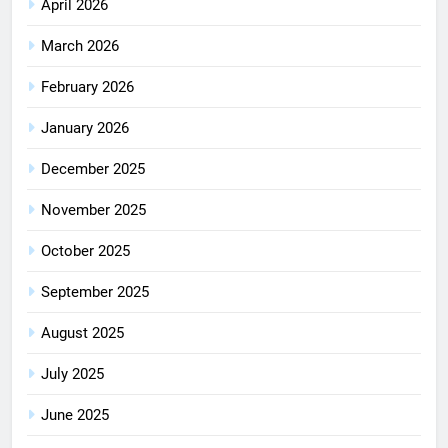
April 2026
March 2026
February 2026
January 2026
December 2025
November 2025
October 2025
September 2025
August 2025
July 2025
June 2025