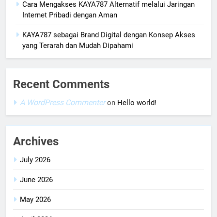
Cara Mengakses KAYA787 Alternatif melalui Jaringan
Internet Pribadi dengan Aman
KAYA787 sebagai Brand Digital dengan Konsep Akses
yang Terarah dan Mudah Dipahami
Recent Comments
A WordPress Commenter
on
Hello world!
Archives
July 2026
June 2026
May 2026