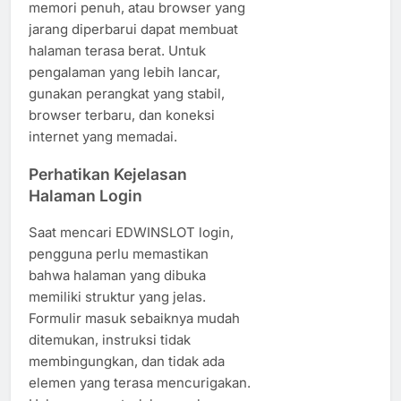
memori penuh, atau browser yang
jarang diperbarui dapat membuat
halaman terasa berat. Untuk
pengalaman yang lebih lancar,
gunakan perangkat yang stabil,
browser terbaru, dan koneksi
internet yang memadai.
Perhatikan Kejelasan
Halaman Login
Saat mencari EDWINSLOT login,
pengguna perlu memastikan
bahwa halaman yang dibuka
memiliki struktur yang jelas.
Formulir masuk sebaiknya mudah
ditemukan, instruksi tidak
membingungkan, dan tidak ada
elemen yang terasa mencurigakan.