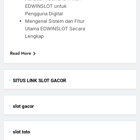
EDWINSLOT untuk
Pengguna Digital
Mengenal Sistem dan Fitur
Utama EDWINSLOT Secara
Lengkap
Read More
SITUS LINK SLOT GACOR
slot gacor
slot toto