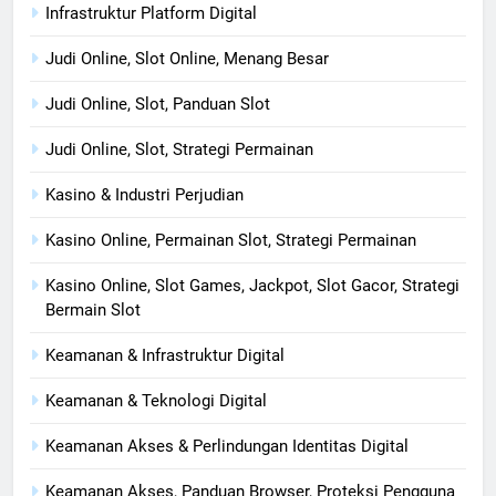
Infrastruktur Platform Digital
Judi Online, Slot Online, Menang Besar
Judi Online, Slot, Panduan Slot
Judi Online, Slot, Strategi Permainan
Kasino & Industri Perjudian
Kasino Online, Permainan Slot, Strategi Permainan
Kasino Online, Slot Games, Jackpot, Slot Gacor, Strategi
Bermain Slot
Keamanan & Infrastruktur Digital
Keamanan & Teknologi Digital
Keamanan Akses & Perlindungan Identitas Digital
Keamanan Akses, Panduan Browser, Proteksi Pengguna