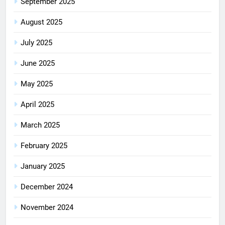
September 2025
August 2025
July 2025
June 2025
May 2025
April 2025
March 2025
February 2025
January 2025
December 2024
November 2024