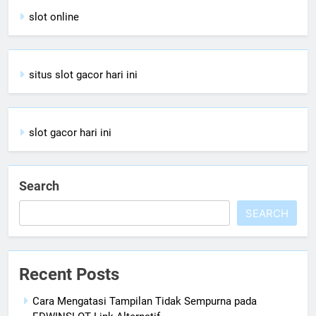
slot online
situs slot gacor hari ini
slot gacor hari ini
Search
SEARCH
Recent Posts
Cara Mengatasi Tampilan Tidak Sempurna pada