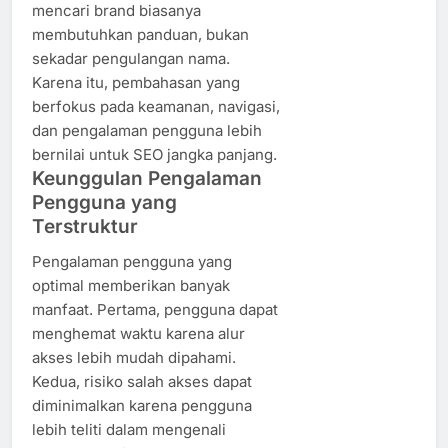
mencari brand biasanya
membutuhkan panduan, bukan
sekadar pengulangan nama.
Karena itu, pembahasan yang
berfokus pada keamanan, navigasi,
dan pengalaman pengguna lebih
bernilai untuk SEO jangka panjang.
Keunggulan Pengalaman
Pengguna yang
Terstruktur
Pengalaman pengguna yang
optimal memberikan banyak
manfaat. Pertama, pengguna dapat
menghemat waktu karena alur
akses lebih mudah dipahami.
Kedua, risiko salah akses dapat
diminimalkan karena pengguna
lebih teliti dalam mengenali