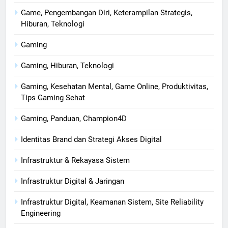
Game, Pengembangan Diri, Keterampilan Strategis,
Hiburan, Teknologi
Gaming
Gaming, Hiburan, Teknologi
Gaming, Kesehatan Mental, Game Online, Produktivitas,
Tips Gaming Sehat
Gaming, Panduan, Champion4D
Identitas Brand dan Strategi Akses Digital
Infrastruktur & Rekayasa Sistem
Infrastruktur Digital & Jaringan
Infrastruktur Digital, Keamanan Sistem, Site Reliability
Engineering