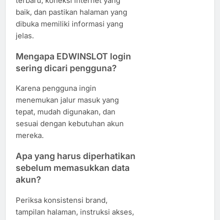
terbaru, koneksi internet yang
baik, dan pastikan halaman yang
dibuka memiliki informasi yang
jelas.
Mengapa EDWINSLOT login
sering dicari pengguna?
Karena pengguna ingin
menemukan jalur masuk yang
tepat, mudah digunakan, dan
sesuai dengan kebutuhan akun
mereka.
Apa yang harus diperhatikan
sebelum memasukkan data
akun?
Periksa konsistensi brand,
tampilan halaman, instruksi akses,