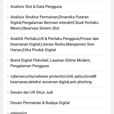
Analisis Slot & Data Pengguna
Analisis Struktur Permainan,Dinamika Putaran
Digital,Pengalaman Bermain Interaktif,Studi Perilaku
Mesin,Observasi Sistem Slot
Analitik Perilaku,UX & Perilaku Pengguna,Privasi dan
Keamanan Digital,Literasi Risiko,Manajemen Sesi
Harian,Etika Produk Digital
Brand Digital Fleksibel, Layanan Online Modern,
Pengalaman Pengguna
cybersecurity,malware protection,link palsu,hora88
keamanan,deteksi ancaman digital,anti phishing
Desain dan UX Situs Judi
Desain Permainan & Budaya Digital
edwinslot