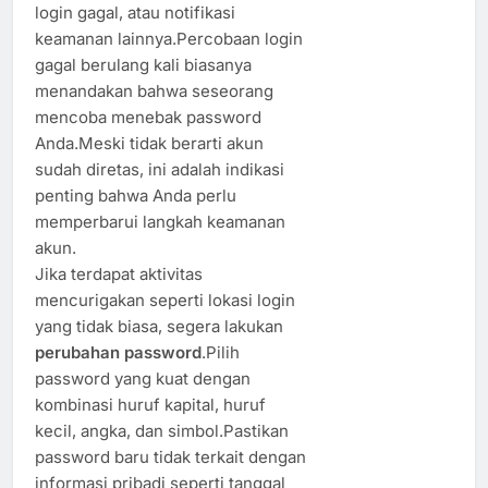
login gagal, atau notifikasi
keamanan lainnya.Percobaan login
gagal berulang kali biasanya
menandakan bahwa seseorang
mencoba menebak password
Anda.Meski tidak berarti akun
sudah diretas, ini adalah indikasi
penting bahwa Anda perlu
memperbarui langkah keamanan
akun.
Jika terdapat aktivitas
mencurigakan seperti lokasi login
yang tidak biasa, segera lakukan
perubahan password
.Pilih
password yang kuat dengan
kombinasi huruf kapital, huruf
kecil, angka, dan simbol.Pastikan
password baru tidak terkait dengan
informasi pribadi seperti tanggal