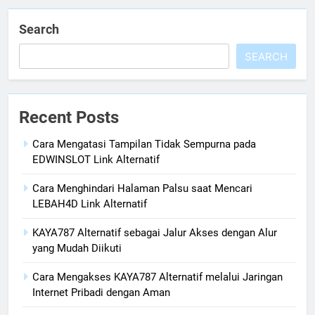
Search
SEARCH
Recent Posts
Cara Mengatasi Tampilan Tidak Sempurna pada
EDWINSLOT Link Alternatif
Cara Menghindari Halaman Palsu saat Mencari
LEBAH4D Link Alternatif
KAYA787 Alternatif sebagai Jalur Akses dengan Alur
yang Mudah Diikuti
Cara Mengakses KAYA787 Alternatif melalui Jaringan
Internet Pribadi dengan Aman