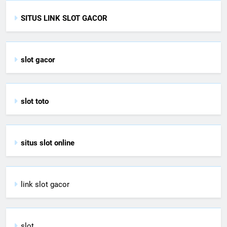
SITUS LINK SLOT GACOR
slot gacor
slot toto
situs slot online
link slot gacor
slot