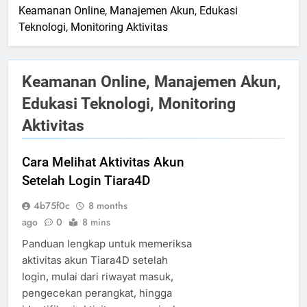
Keamanan Online, Manajemen Akun, Edukasi
Teknologi, Monitoring Aktivitas
Keamanan Online, Manajemen Akun,
Edukasi Teknologi, Monitoring
Aktivitas
Cara Melihat Aktivitas Akun
Setelah Login Tiara4D
4b75f0c
8 months
ago
0
8 mins
Panduan lengkap untuk memeriksa
aktivitas akun Tiara4D setelah
login, mulai dari riwayat masuk,
pengecekan perangkat, hingga