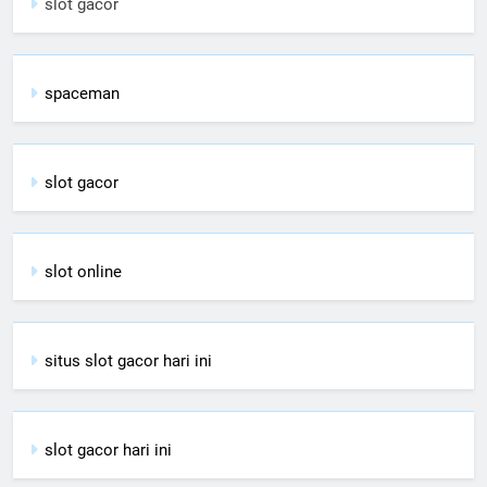
slot gacor
spaceman
slot gacor
slot online
situs slot gacor hari ini
slot gacor hari ini