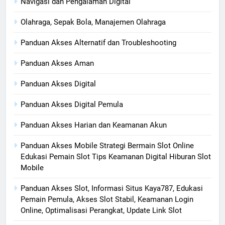
Navigasi dan Pengalaman Digital
Olahraga, Sepak Bola, Manajemen Olahraga
Panduan Akses Alternatif dan Troubleshooting
Panduan Akses Aman
Panduan Akses Digital
Panduan Akses Digital Pemula
Panduan Akses Harian dan Keamanan Akun
Panduan Akses Mobile Strategi Bermain Slot Online
Edukasi Pemain Slot Tips Keamanan Digital Hiburan Slot
Mobile
Panduan Akses Slot, Informasi Situs Kaya787, Edukasi
Pemain Pemula, Akses Slot Stabil, Keamanan Login
Online, Optimalisasi Perangkat, Update Link Slot