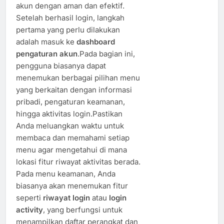
akun dengan aman dan efektif.
Setelah berhasil login, langkah
pertama yang perlu dilakukan
adalah masuk ke
dashboard
pengaturan akun
.Pada bagian ini,
pengguna biasanya dapat
menemukan berbagai pilihan menu
yang berkaitan dengan informasi
pribadi, pengaturan keamanan,
hingga aktivitas login.Pastikan
Anda meluangkan waktu untuk
membaca dan memahami setiap
menu agar mengetahui di mana
lokasi fitur riwayat aktivitas berada.
Pada menu keamanan, Anda
biasanya akan menemukan fitur
seperti
riwayat login
atau
login
activity
, yang berfungsi untuk
menampilkan daftar perangkat dan