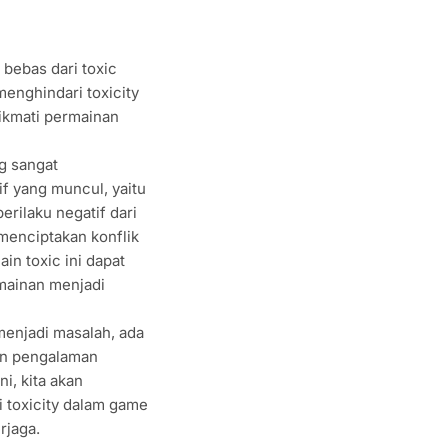
bebas dari toxic
menghindari toxicity
nikmati permainan
g sangat
if yang muncul, yaitu
erilaku negatif dari
menciptakan konflik
in toxic ini dapat
ainan menjadi
menjadi masalah, ada
an pengalaman
ni, kita akan
 toxicity dalam game
rjaga.