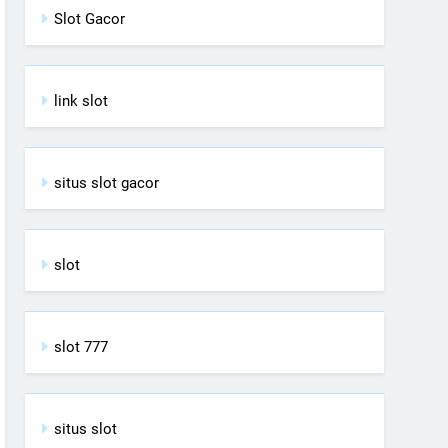
Slot Gacor
link slot
situs slot gacor
slot
slot 777
situs slot