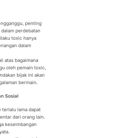
engganggu, penting
ak dalam perdebatan
laku toxic hanya
enangan dalam
li atas bagaimana
gu oleh pemain toxic,
ndakan bijak ini akan
galaman bermain.
n Sosial
terlalu lama dapat
ntar dari orang lain.
jaga keseimbangan
yata.