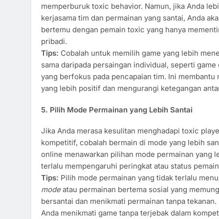
memperburuk toxic behavior. Namun, jika Anda leb
kerjasama tim dan permainan yang santai, Anda aka
bertemu dengan pemain toxic yang hanya mement
pribadi.
Tips:
Cobalah untuk memilih game yang lebih mene
sama daripada persaingan individual, seperti game
yang berfokus pada pencapaian tim. Ini membantu
yang lebih positif dan mengurangi ketegangan anta
5. Pilih Mode Permainan yang Lebih Santai
Jika Anda merasa kesulitan menghadapi toxic play
kompetitif, cobalah bermain di mode yang lebih sa
online menawarkan pilihan mode permainan yang le
terlalu mempengaruhi peringkat atau status pemain
Tips:
Pilih mode permainan yang tidak terlalu menu
mode
atau permainan bertema sosial yang memun
bersantai dan menikmati permainan tanpa tekanan.
Anda menikmati game tanpa terjebak dalam kompet