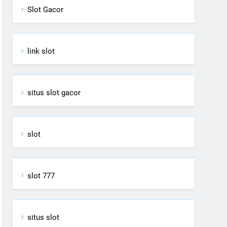
Slot Gacor
link slot
situs slot gacor
slot
slot 777
situs slot