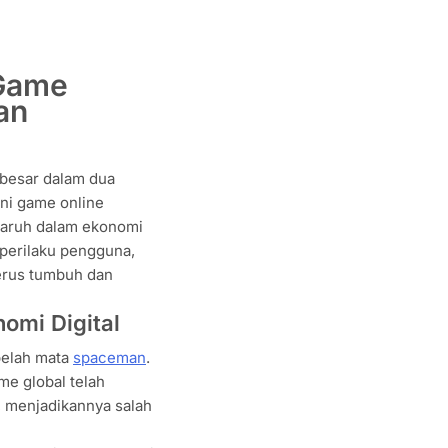
 Game
an
 besar dalam dua
ini game online
garuh dalam ekonomi
 perilaku pengguna,
terus tumbuh dan
omi Digital
ebelah mata
spaceman
.
me global telah
, menjadikannya salah