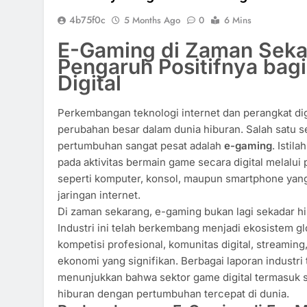
4b75f0c
5 Months Ago
0
6 Mins
E-Gaming di Zaman Seka
Pengaruh Positifnya bagi
Digital
Perkembangan teknologi internet dan perangkat di
perubahan besar dalam dunia hiburan. Salah satu 
pertumbuhan sangat pesat adalah
e-gaming
. Istil
pada aktivitas bermain game secara digital melalui 
seperti komputer, konsol, maupun smartphone yan
jaringan internet.
Di zaman sekarang, e-gaming bukan lagi sekadar h
Industri ini telah berkembang menjadi ekosistem 
kompetisi profesional, komunitas digital, streaming
ekonomi yang signifikan. Berbagai laporan industri 
menunjukkan bahwa sektor game digital termasuk sa
hiburan dengan pertumbuhan tercepat di dunia.