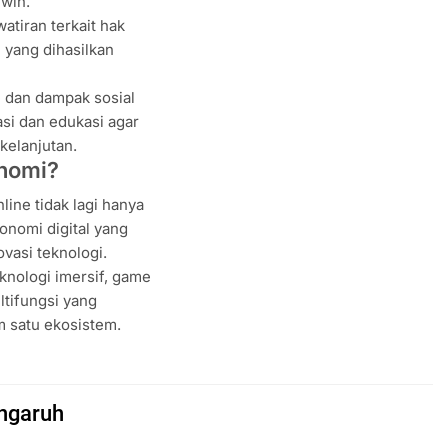
-win.
atiran terkait hak
 yang dihasilkan
 dan dampak sosial
asi dan edukasi agar
kelanjutan.
nomi?
line tidak lagi hanya
onomi digital yang
vasi teknologi.
nologi imersif, game
ltifungsi yang
 satu ekosistem.
ngaruh