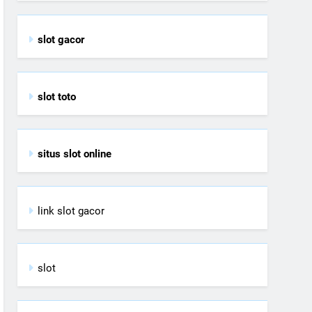
slot gacor
slot toto
situs slot online
link slot gacor
slot