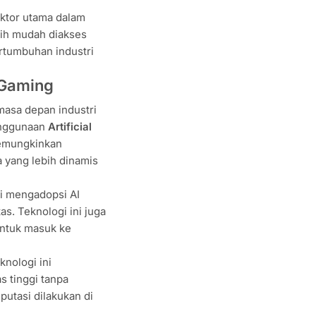
aktor utama dalam
ih mudah diakses
rtumbuhan industri
 Gaming
asa depan industri
penggunaan
Artificial
emungkinkan
a yang lebih dinamis
i mengadopsi AI
as. Teknologi ini juga
ntuk masuk ke
knologi ini
 tinggi tanpa
utasi dilakukan di