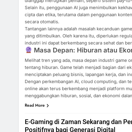
dianggap merugikan pemain, seperti sistem pay-to
Selain itu, penggunaan AI juga menimbulkan kekhaw
cipta dan etika, terutama dalam penggunaan konten
secara otomatis.
Tantangan lainnya adalah masalah kecanduan game
yang ditimbulkan. Oleh karena itu, diperlukan regul
industri ini dapat berkembang secara sehat dan ber
Masa Depan: Hiburan atau Eko
Melihat tren yang ada, masa depan industri game on
tentang hiburan. Game telah menjadi bagian dari ek
menciptakan peluang bisnis, lapangan kerja, dan ino
Dengan perkembangan AI, cloud computing, dan tek
online akan terus berkembang menjadi platform mu
menggabungkan hiburan, sosial, dan ekonomi dalam
Read More
E-Gaming di Zaman Sekarang dan Pe
Positifnya bagi Generasi Digital