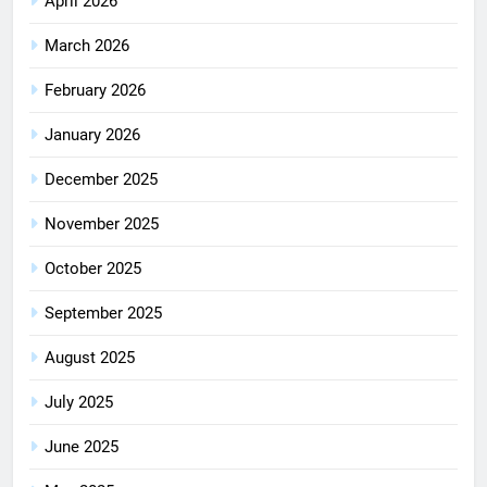
April 2026
March 2026
February 2026
January 2026
December 2025
November 2025
October 2025
September 2025
August 2025
July 2025
June 2025