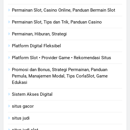
Permainan Slot, Casino Online, Panduan Bermain Slot
Permainan Slot, Tips dan Trik, Panduan Casino
Permainan, Hiburan, Strategi
Platform Digital Fleksibel
Platform Slot • Provider Game • Rekomendasi Situs
Promosi dan Bonus, Strategi Permainan, Panduan
Pemula, Manajemen Modal, Tips CorlaSlot, Game
Edukasi
Sistem Akses Digital
situs gacor
situs judi
situs judi slot