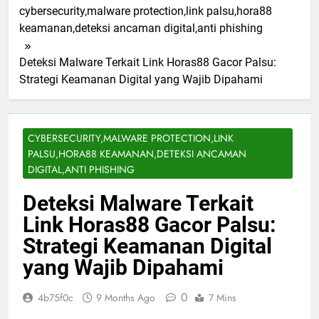
cybersecurity,malware protection,link palsu,hora88
keamanan,deteksi ancaman digital,anti phishing
Deteksi Malware Terkait Link Horas88 Gacor Palsu:
Strategi Keamanan Digital yang Wajib Dipahami
CYBERSECURITY,MALWARE PROTECTION,LINK
PALSU,HORA88 KEAMANAN,DETEKSI ANCAMAN
DIGITAL,ANTI PHISHING
Deteksi Malware Terkait
Link Horas88 Gacor Palsu:
Strategi Keamanan Digital
yang Wajib Dipahami
0
4b75f0c
9 Months Ago
7 Mins