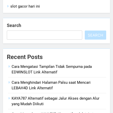
slot gacor hari ini
Search
SEARCH
Recent Posts
Cara Mengatasi Tampilan Tidak Sempurna pada
EDWINSLOT Link Alternatif
Cara Menghindari Halaman Palsu saat Mencari
LEBAH4D Link Alternatif
KAYA787 Alternatif sebagai Jalur Akses dengan Alur
yang Mudah Diikuti