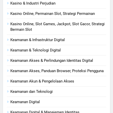
Kasino & Industri Perjudian
Kasino Online, Permainan Slot, Strategi Permainan
Kasino Online, Slot Games, Jackpot, Slot Gacor, Strategi
Bermain Slot
Keamanan & Infrastruktur Digital
Keamanan & Teknologi Digital
Keamanan Akses & Perlindungan Identitas Digital
Keamanan Akses, Panduan Browser, Proteksi Pengguna
Keamanan Akun & Pengelolaan Akses
Keamanan dan Teknologi
Keamanan Digital
Keamanan Digital & Manajemen Identitas