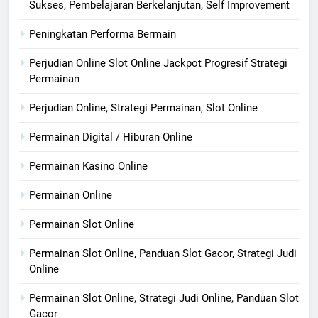
Sukses, Pembelajaran Berkelanjutan, Self Improvement
Peningkatan Performa Bermain
Perjudian Online Slot Online Jackpot Progresif Strategi
Permainan
Perjudian Online, Strategi Permainan, Slot Online
Permainan Digital / Hiburan Online
Permainan Kasino Online
Permainan Online
Permainan Slot Online
Permainan Slot Online, Panduan Slot Gacor, Strategi Judi
Online
Permainan Slot Online, Strategi Judi Online, Panduan Slot
Gacor