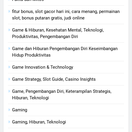
fitur bonus, slot gacor hari ini, cara menang, permainan
slot, bonus putaran gratis, judi online
Game & Hiburan, Kesehatan Mental, Teknologi,
Produktivitas, Pengembangan Diri
Game dan Hiburan Pengembangan Diri Keseimbangan
Hidup Produktivitas
Game Innovation & Technology
Game Strategy, Slot Guide, Casino Insights
Game, Pengembangan Diri, Keterampilan Strategis,
Hiburan, Teknologi
Gaming
Gaming, Hiburan, Teknologi