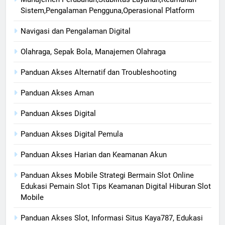
Sistem,Pengalaman Pengguna,Operasional Platform
Navigasi dan Pengalaman Digital
Olahraga, Sepak Bola, Manajemen Olahraga
Panduan Akses Alternatif dan Troubleshooting
Panduan Akses Aman
Panduan Akses Digital
Panduan Akses Digital Pemula
Panduan Akses Harian dan Keamanan Akun
Panduan Akses Mobile Strategi Bermain Slot Online
Edukasi Pemain Slot Tips Keamanan Digital Hiburan Slot
Mobile
Panduan Akses Slot, Informasi Situs Kaya787, Edukasi