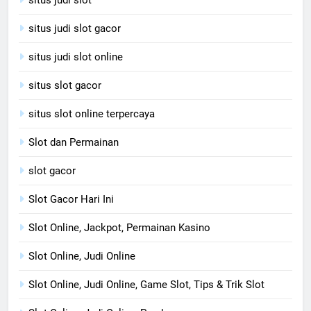
situs judi slot gacor
situs judi slot online
situs slot gacor
situs slot online terpercaya
Slot dan Permainan
slot gacor
Slot Gacor Hari Ini
Slot Online, Jackpot, Permainan Kasino
Slot Online, Judi Online
Slot Online, Judi Online, Game Slot, Tips & Trik Slot