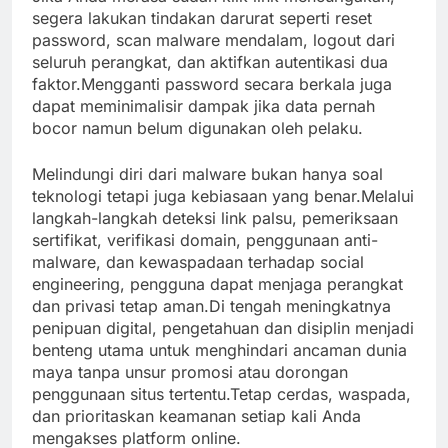
segera lakukan tindakan darurat seperti reset
password, scan malware mendalam, logout dari
seluruh perangkat, dan aktifkan autentikasi dua
faktor.Mengganti password secara berkala juga
dapat meminimalisir dampak jika data pernah
bocor namun belum digunakan oleh pelaku.
Melindungi diri dari malware bukan hanya soal
teknologi tetapi juga kebiasaan yang benar.Melalui
langkah-langkah deteksi link palsu, pemeriksaan
sertifikat, verifikasi domain, penggunaan anti-
malware, dan kewaspadaan terhadap social
engineering, pengguna dapat menjaga perangkat
dan privasi tetap aman.Di tengah meningkatnya
penipuan digital, pengetahuan dan disiplin menjadi
benteng utama untuk menghindari ancaman dunia
maya tanpa unsur promosi atau dorongan
penggunaan situs tertentu.Tetap cerdas, waspada,
dan prioritaskan keamanan setiap kali Anda
mengakses platform online.