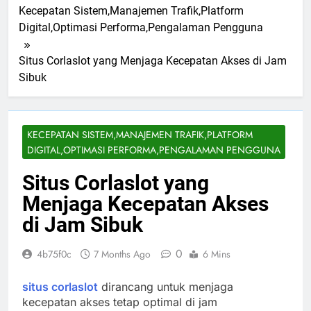
Kecepatan Sistem,Manajemen Trafik,Platform
Digital,Optimasi Performa,Pengalaman Pengguna
Situs Corlaslot yang Menjaga Kecepatan Akses di Jam
Sibuk
KECEPATAN SISTEM,MANAJEMEN TRAFIK,PLATFORM
DIGITAL,OPTIMASI PERFORMA,PENGALAMAN PENGGUNA
Situs Corlaslot yang
Menjaga Kecepatan Akses
di Jam Sibuk
0
4b75f0c
7 Months Ago
6 Mins
situs corlaslot
dirancang untuk menjaga
kecepatan akses tetap optimal di jam