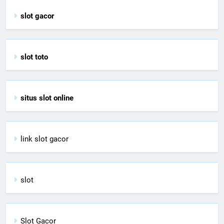
slot gacor
slot toto
situs slot online
link slot gacor
slot
Slot Gacor