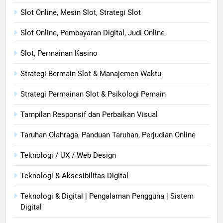
Slot Online, Mesin Slot, Strategi Slot
Slot Online, Pembayaran Digital, Judi Online
Slot, Permainan Kasino
Strategi Bermain Slot & Manajemen Waktu
Strategi Permainan Slot & Psikologi Pemain
Tampilan Responsif dan Perbaikan Visual
Taruhan Olahraga, Panduan Taruhan, Perjudian Online
Teknologi / UX / Web Design
Teknologi & Aksesibilitas Digital
Teknologi & Digital | Pengalaman Pengguna | Sistem
Digital