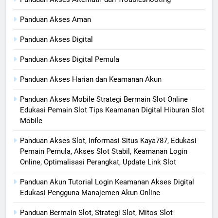
Panduan Akses Aman
Panduan Akses Digital
Panduan Akses Digital Pemula
Panduan Akses Harian dan Keamanan Akun
Panduan Akses Mobile Strategi Bermain Slot Online
Edukasi Pemain Slot Tips Keamanan Digital Hiburan Slot
Mobile
Panduan Akses Slot, Informasi Situs Kaya787, Edukasi
Pemain Pemula, Akses Slot Stabil, Keamanan Login
Online, Optimalisasi Perangkat, Update Link Slot
Panduan Akun Tutorial Login Keamanan Akses Digital
Edukasi Pengguna Manajemen Akun Online
Panduan Bermain Slot, Strategi Slot, Mitos Slot