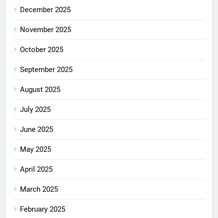
December 2025
November 2025
October 2025
September 2025
August 2025
July 2025
June 2025
May 2025
April 2025
March 2025
February 2025