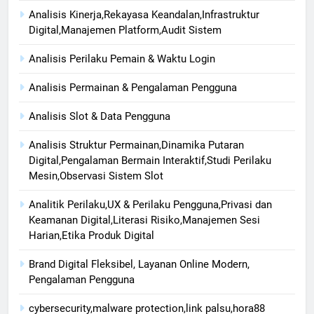
Analisis Kinerja,Rekayasa Keandalan,Infrastruktur
Digital,Manajemen Platform,Audit Sistem
Analisis Perilaku Pemain & Waktu Login
Analisis Permainan & Pengalaman Pengguna
Analisis Slot & Data Pengguna
Analisis Struktur Permainan,Dinamika Putaran
Digital,Pengalaman Bermain Interaktif,Studi Perilaku
Mesin,Observasi Sistem Slot
Analitik Perilaku,UX & Perilaku Pengguna,Privasi dan
Keamanan Digital,Literasi Risiko,Manajemen Sesi
Harian,Etika Produk Digital
Brand Digital Fleksibel, Layanan Online Modern,
Pengalaman Pengguna
cybersecurity,malware protection,link palsu,hora88