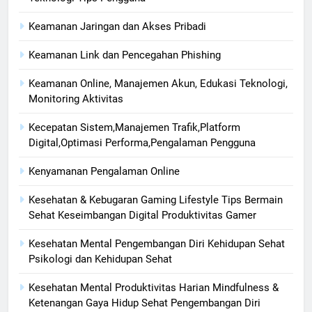
Keamanan Jaringan dan Akses Pribadi
Keamanan Link dan Pencegahan Phishing
Keamanan Online, Manajemen Akun, Edukasi Teknologi,
Monitoring Aktivitas
Kecepatan Sistem,Manajemen Trafik,Platform
Digital,Optimasi Performa,Pengalaman Pengguna
Kenyamanan Pengalaman Online
Kesehatan & Kebugaran Gaming Lifestyle Tips Bermain
Sehat Keseimbangan Digital Produktivitas Gamer
Kesehatan Mental Pengembangan Diri Kehidupan Sehat
Psikologi dan Kehidupan Sehat
Kesehatan Mental Produktivitas Harian Mindfulness &
Ketenangan Gaya Hidup Sehat Pengembangan Diri