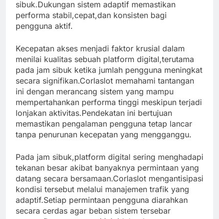
sibuk.Dukungan sistem adaptif memastikan
performa stabil,cepat,dan konsisten bagi
pengguna aktif.
Kecepatan akses menjadi faktor krusial dalam
menilai kualitas sebuah platform digital,terutama
pada jam sibuk ketika jumlah pengguna meningkat
secara signifikan.Corlaslot memahami tantangan
ini dengan merancang sistem yang mampu
mempertahankan performa tinggi meskipun terjadi
lonjakan aktivitas.Pendekatan ini bertujuan
memastikan pengalaman pengguna tetap lancar
tanpa penurunan kecepatan yang mengganggu.
Pada jam sibuk,platform digital sering menghadapi
tekanan besar akibat banyaknya permintaan yang
datang secara bersamaan.Corlaslot mengantisipasi
kondisi tersebut melalui manajemen trafik yang
adaptif.Setiap permintaan pengguna diarahkan
secara cerdas agar beban sistem tersebar