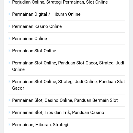
Perjudian Online, Strategi Permainan, Slot Online
Permainan Digital / Hiburan Online
Permainan Kasino Online
Permainan Online
Permainan Slot Online
Permainan Slot Online, Panduan Slot Gacor, Strategi Judi
Online
Permainan Slot Online, Strategi Judi Online, Panduan Slot
Gacor
Permainan Slot, Casino Online, Panduan Bermain Slot
Permainan Slot, Tips dan Trik, Panduan Casino
Permainan, Hiburan, Strategi