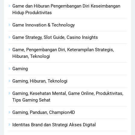
Game dan Hiburan Pengembangan Diri Keseimbangan
Hidup Produktivitas
Game Innovation & Technology
Game Strategy, Slot Guide, Casino Insights
Game, Pengembangan Diri, Keterampilan Strategis,
Hiburan, Teknologi
Gaming
Gaming, Hiburan, Teknologi
Gaming, Kesehatan Mental, Game Online, Produktivitas,
Tips Gaming Sehat
Gaming, Panduan, Champion4D
Identitas Brand dan Strategi Akses Digital