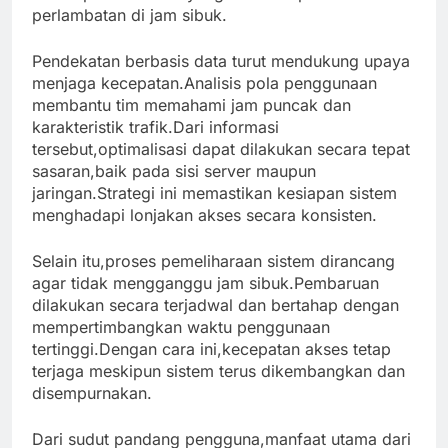
perlambatan di jam sibuk.
Pendekatan berbasis data turut mendukung upaya
menjaga kecepatan.Analisis pola penggunaan
membantu tim memahami jam puncak dan
karakteristik trafik.Dari informasi
tersebut,optimalisasi dapat dilakukan secara tepat
sasaran,baik pada sisi server maupun
jaringan.Strategi ini memastikan kesiapan sistem
menghadapi lonjakan akses secara konsisten.
Selain itu,proses pemeliharaan sistem dirancang
agar tidak mengganggu jam sibuk.Pembaruan
dilakukan secara terjadwal dan bertahap dengan
mempertimbangkan waktu penggunaan
tertinggi.Dengan cara ini,kecepatan akses tetap
terjaga meskipun sistem terus dikembangkan dan
disempurnakan.
Dari sudut pandang pengguna,manfaat utama dari