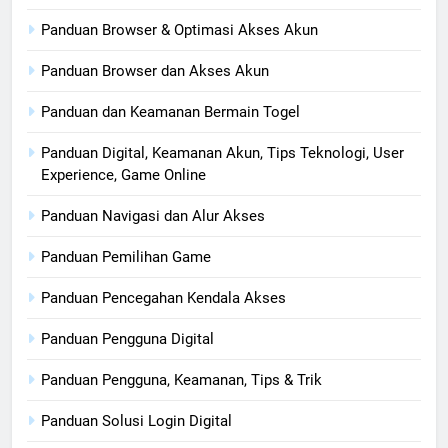
Panduan Browser & Optimasi Akses Akun
Panduan Browser dan Akses Akun
Panduan dan Keamanan Bermain Togel
Panduan Digital, Keamanan Akun, Tips Teknologi, User
Experience, Game Online
Panduan Navigasi dan Alur Akses
Panduan Pemilihan Game
Panduan Pencegahan Kendala Akses
Panduan Pengguna Digital
Panduan Pengguna, Keamanan, Tips & Trik
Panduan Solusi Login Digital