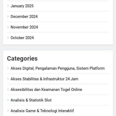
January 2025
December 2024
November 2024
October 2024
Categories
Akses Digital, Pengalaman Pengguna, Sistem Platform
Akses Stabilitas & Infrastruktur 24 Jam
Aksesibilitas dan Keamanan Togel Online
Analisis & Statistik Slot
Analisis Game & Teknologi Interaktif