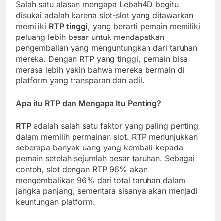
Salah satu alasan mengapa Lebah4D begitu
disukai adalah karena slot-slot yang ditawarkan
memiliki
RTP tinggi
, yang berarti pemain memiliki
peluang lebih besar untuk mendapatkan
pengembalian yang menguntungkan dari taruhan
mereka. Dengan RTP yang tinggi, pemain bisa
merasa lebih yakin bahwa mereka bermain di
platform yang transparan dan adil.
Apa itu RTP dan Mengapa Itu Penting?
RTP
adalah salah satu faktor yang paling penting
dalam memilih permainan slot. RTP menunjukkan
seberapa banyak uang yang kembali kepada
pemain setelah sejumlah besar taruhan. Sebagai
contoh, slot dengan RTP 96% akan
mengembalikan 96% dari total taruhan dalam
jangka panjang, sementara sisanya akan menjadi
keuntungan platform.