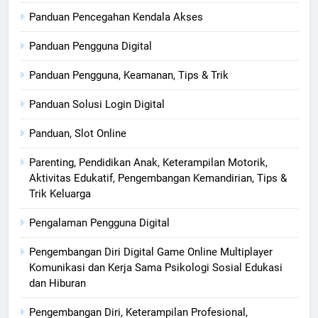
Panduan Pencegahan Kendala Akses
Panduan Pengguna Digital
Panduan Pengguna, Keamanan, Tips & Trik
Panduan Solusi Login Digital
Panduan, Slot Online
Parenting, Pendidikan Anak, Keterampilan Motorik,
Aktivitas Edukatif, Pengembangan Kemandirian, Tips &
Trik Keluarga
Pengalaman Pengguna Digital
Pengembangan Diri Digital Game Online Multiplayer
Komunikasi dan Kerja Sama Psikologi Sosial Edukasi
dan Hiburan
Pengembangan Diri, Keterampilan Profesional,