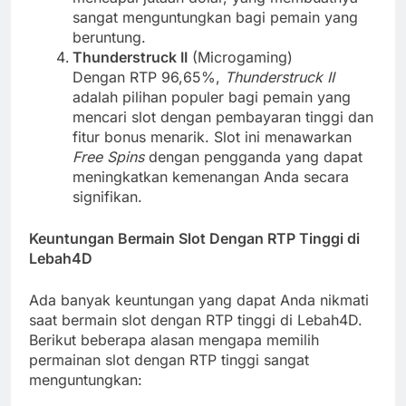
sangat menguntungkan bagi pemain yang
beruntung.
Thunderstruck II
(Microgaming)
Dengan RTP 96,65%,
Thunderstruck II
adalah pilihan populer bagi pemain yang
mencari slot dengan pembayaran tinggi dan
fitur bonus menarik. Slot ini menawarkan
Free Spins
dengan pengganda yang dapat
meningkatkan kemenangan Anda secara
signifikan.
Keuntungan Bermain Slot Dengan RTP Tinggi di
Lebah4D
Ada banyak keuntungan yang dapat Anda nikmati
saat bermain slot dengan RTP tinggi di Lebah4D.
Berikut beberapa alasan mengapa memilih
permainan slot dengan RTP tinggi sangat
menguntungkan: