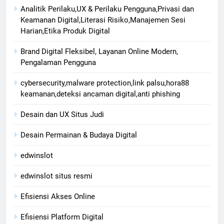
Analitik Perilaku,UX & Perilaku Pengguna,Privasi dan
Keamanan Digital,Literasi Risiko,Manajemen Sesi
Harian,Etika Produk Digital
Brand Digital Fleksibel, Layanan Online Modern,
Pengalaman Pengguna
cybersecurity,malware protection,link palsu,hora88
keamanan,deteksi ancaman digital,anti phishing
Desain dan UX Situs Judi
Desain Permainan & Budaya Digital
edwinslot
edwinslot situs resmi
Efisiensi Akses Online
Efisiensi Platform Digital