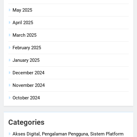
May 2025
April 2025
March 2025
February 2025
January 2025
December 2024
November 2024
October 2024
Categories
Akses Digital, Pengalaman Pengguna, Sistem Platform