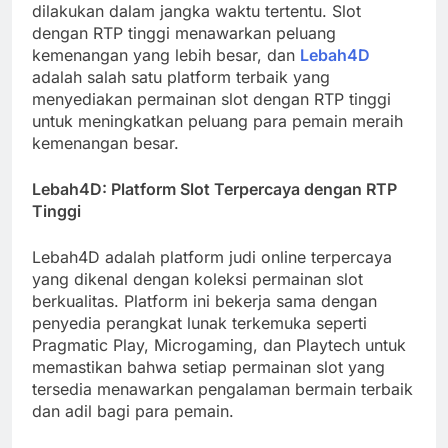
dilakukan dalam jangka waktu tertentu. Slot
dengan RTP tinggi menawarkan peluang
kemenangan yang lebih besar, dan
Lebah4D
adalah salah satu platform terbaik yang
menyediakan permainan slot dengan RTP tinggi
untuk meningkatkan peluang para pemain meraih
kemenangan besar.
Lebah4D: Platform Slot Terpercaya dengan RTP
Tinggi
Lebah4D adalah platform judi online terpercaya
yang dikenal dengan koleksi permainan slot
berkualitas. Platform ini bekerja sama dengan
penyedia perangkat lunak terkemuka seperti
Pragmatic Play, Microgaming, dan Playtech untuk
memastikan bahwa setiap permainan slot yang
tersedia menawarkan pengalaman bermain terbaik
dan adil bagi para pemain.