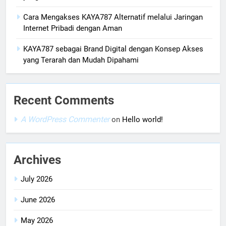
Cara Mengakses KAYA787 Alternatif melalui Jaringan
Internet Pribadi dengan Aman
KAYA787 sebagai Brand Digital dengan Konsep Akses
yang Terarah dan Mudah Dipahami
Recent Comments
A WordPress Commenter
on
Hello world!
Archives
July 2026
June 2026
May 2026