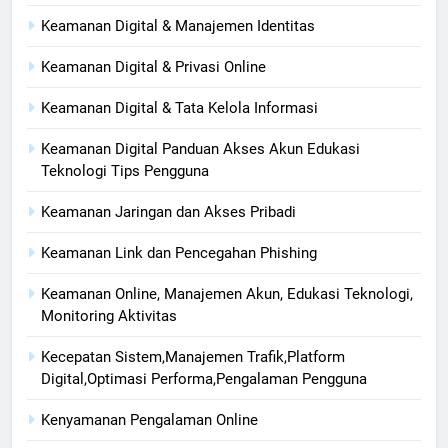
Keamanan Digital & Manajemen Identitas
Keamanan Digital & Privasi Online
Keamanan Digital & Tata Kelola Informasi
Keamanan Digital Panduan Akses Akun Edukasi
Teknologi Tips Pengguna
Keamanan Jaringan dan Akses Pribadi
Keamanan Link dan Pencegahan Phishing
Keamanan Online, Manajemen Akun, Edukasi Teknologi,
Monitoring Aktivitas
Kecepatan Sistem,Manajemen Trafik,Platform
Digital,Optimasi Performa,Pengalaman Pengguna
Kenyamanan Pengalaman Online