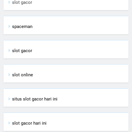
slot gacor
spaceman
slot gacor
slot online
situs slot gacor hari ini
slot gacor hari ini