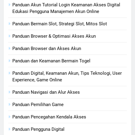
Panduan Akun Tutorial Login Keamanan Akses Digital
Edukasi Pengguna Manajemen Akun Online
Panduan Bermain Slot, Strategi Slot, Mitos Slot
Panduan Browser & Optimasi Akses Akun
Panduan Browser dan Akses Akun
Panduan dan Keamanan Bermain Togel
Panduan Digital, Keamanan Akun, Tips Teknologi, User
Experience, Game Online
Panduan Navigasi dan Alur Akses
Panduan Pemilihan Game
Panduan Pencegahan Kendala Akses
Panduan Pengguna Digital