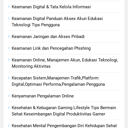
Keamanan Digital & Tata Kelola Informasi
Keamanan Digital Panduan Akses Akun Edukasi
Teknologi Tips Pengguna
Keamanan Jaringan dan Akses Pribadi
Keamanan Link dan Pencegahan Phishing
Keamanan Online, Manajemen Akun, Edukasi Teknologi,
Monitoring Aktivitas
Kecepatan Sistem,Manajemen Trafik,Platform
Digital,Optimasi Performa,Pengalaman Pengguna
Kenyamanan Pengalaman Online
Kesehatan & Kebugaran Gaming Lifestyle Tips Bermain
Sehat Keseimbangan Digital Produktivitas Gamer
Kesehatan Mental Pengembangan Diri Kehidupan Sehat