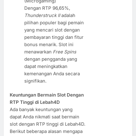
(Microgaming)
Dengan RTP 96,65%,
Thunderstruck II
adalah
pilihan populer bagi pemain
yang mencari slot dengan
pembayaran tinggi dan fitur
bonus menarik. Slot ini
menawarkan
Free Spins
dengan pengganda yang
dapat meningkatkan
kemenangan Anda secara
signifikan.
Keuntungan Bermain Slot Dengan
RTP Tinggi di Lebah4D
Ada banyak keuntungan yang
dapat Anda nikmati saat bermain
slot dengan RTP tinggi di Lebah4D.
Berikut beberapa alasan mengapa