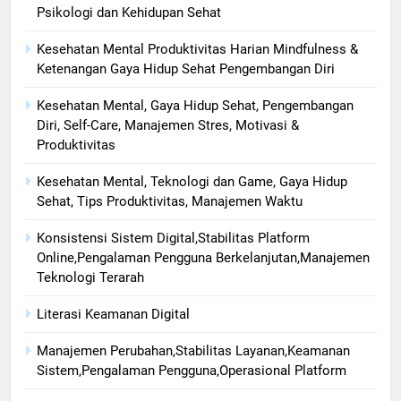
Psikologi dan Kehidupan Sehat
Kesehatan Mental Produktivitas Harian Mindfulness &
Ketenangan Gaya Hidup Sehat Pengembangan Diri
Kesehatan Mental, Gaya Hidup Sehat, Pengembangan
Diri, Self-Care, Manajemen Stres, Motivasi &
Produktivitas
Kesehatan Mental, Teknologi dan Game, Gaya Hidup
Sehat, Tips Produktivitas, Manajemen Waktu
Konsistensi Sistem Digital,Stabilitas Platform
Online,Pengalaman Pengguna Berkelanjutan,Manajemen
Teknologi Terarah
Literasi Keamanan Digital
Manajemen Perubahan,Stabilitas Layanan,Keamanan
Sistem,Pengalaman Pengguna,Operasional Platform