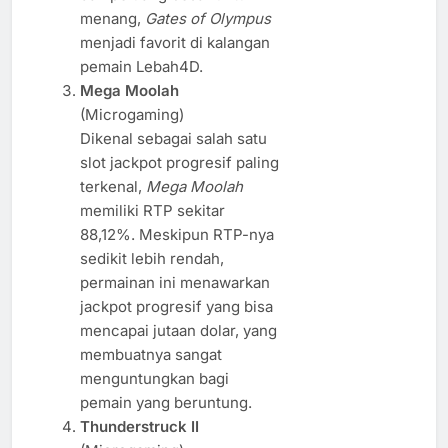
menang,
Gates of Olympus
menjadi favorit di kalangan
pemain Lebah4D.
Mega Moolah
(Microgaming)
Dikenal sebagai salah satu
slot jackpot progresif paling
terkenal,
Mega Moolah
memiliki RTP sekitar
88,12%. Meskipun RTP-nya
sedikit lebih rendah,
permainan ini menawarkan
jackpot progresif yang bisa
mencapai jutaan dolar, yang
membuatnya sangat
menguntungkan bagi
pemain yang beruntung.
Thunderstruck II