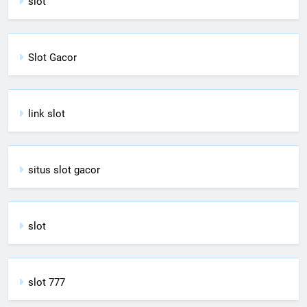
slot
Slot Gacor
link slot
situs slot gacor
slot
slot 777