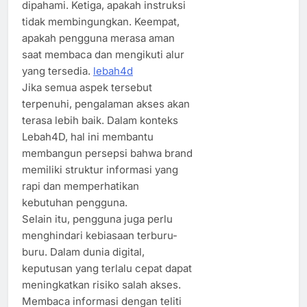
dipahami. Ketiga, apakah instruksi
tidak membingungkan. Keempat,
apakah pengguna merasa aman
saat membaca dan mengikuti alur
yang tersedia.
lebah4d
Jika semua aspek tersebut
terpenuhi, pengalaman akses akan
terasa lebih baik. Dalam konteks
Lebah4D, hal ini membantu
membangun persepsi bahwa brand
memiliki struktur informasi yang
rapi dan memperhatikan
kebutuhan pengguna.
Selain itu, pengguna juga perlu
menghindari kebiasaan terburu-
buru. Dalam dunia digital,
keputusan yang terlalu cepat dapat
meningkatkan risiko salah akses.
Membaca informasi dengan teliti