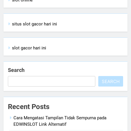
slot online
situs slot gacor hari ini
slot gacor hari ini
Search
SEARCH
Recent Posts
Cara Mengatasi Tampilan Tidak Sempurna pada
EDWINSLOT Link Alternatif