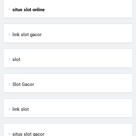
situs slot online
link slot gacor
slot
Slot Gacor
link slot
situs slot gacor