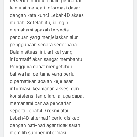
tersebut muncul dalam pencarian.
Ia mulai mencari informasi dasar
dengan kata kunci Lebah4D akses
mudah. Setelah itu, ia ingin
memahami apakah tersedia
panduan yang menjelaskan alur
penggunaan secara sederhana.
Dalam situasi ini, artikel yang
informatif akan sangat membantu.
Pengguna dapat mengetahui
bahwa hal pertama yang perlu
diperhatikan adalah kejelasan
informasi, keamanan akses, dan
konsistensi tampilan. Ia juga dapat
memahami bahwa pencarian
seperti Lebah4D resmi atau
Lebah4D alternatif perlu disikapi
dengan hati-hati agar tidak salah
memilih sumber informasi.