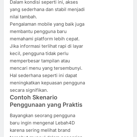
Dalam kondisi seperti ini, akses
yang sederhana dan stabil menjadi
nilai tambah.
Pengalaman mobile yang baik juga
membantu pengguna baru
memahami platform lebih cepat.
Jika informasi terlihat rapi di layar
kecil, pengguna tidak perlu
memperbesar tampilan atau
mencari menu yang tersembunyi.
Hal sederhana seperti ini dapat
meningkatkan kepuasan pengguna
secara signifikan.
Contoh Skenario
Penggunaan yang Praktis
Bayangkan seorang pengguna
baru ingin mengenal Lebah4D
karena sering melihat brand