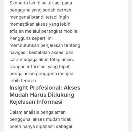
Skenario lain bisa terjadi pada
pengguna yang sudah pernah
mengenal brand, tetapi ingin
memastikan akses yang lebih
efisien melalui perangkat mobile.
Pengguna seperti ini
membutuhkan penjelasan tentang
navigasi, kestabilan akses, dan
cara menjaga akun tetap aman.
Dengan informasi yang tepat,
pengalaman pengguna menjadi
lebih terarah.
Insight Profesional: Akses
Mudah Harus Didukung
Kejelasan Informasi
Dalam analisis pengalaman
pengguna, akses mudah tidak
boleh hanya dipahami sebagai