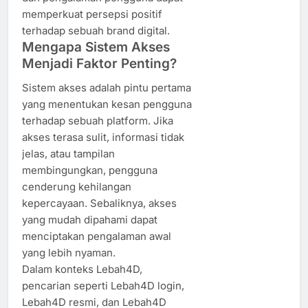
memperkuat persepsi positif
terhadap sebuah brand digital.
Mengapa Sistem Akses
Menjadi Faktor Penting?
Sistem akses adalah pintu pertama
yang menentukan kesan pengguna
terhadap sebuah platform. Jika
akses terasa sulit, informasi tidak
jelas, atau tampilan
membingungkan, pengguna
cenderung kehilangan
kepercayaan. Sebaliknya, akses
yang mudah dipahami dapat
menciptakan pengalaman awal
yang lebih nyaman.
Dalam konteks Lebah4D,
pencarian seperti Lebah4D login,
Lebah4D resmi, dan Lebah4D