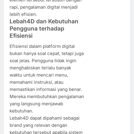
rapi, pengalaman digital menjadi
lebih efisien.
Lebah4D dan Kebutuhan
Pengguna terhadap
Efisiensi
Efisiensi dalam platform digital
bukan hanya soal cepat, tetapi juga
soal jelas. Pengguna tidak ingin
menghabiskan terlalu banyak
waktu untuk mencari menu,
memahami instruksi, atau
memastikan informasi yang benar.
Mereka membutuhkan pengalaman
yang langsung menjawab
kebutuhan.
Lebah4D dapat dipahami sebagai
brand yang relevan dengan
kebutuhan tersebut apabila sistem