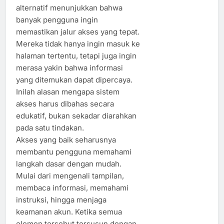
alternatif menunjukkan bahwa
banyak pengguna ingin
memastikan jalur akses yang tepat.
Mereka tidak hanya ingin masuk ke
halaman tertentu, tetapi juga ingin
merasa yakin bahwa informasi
yang ditemukan dapat dipercaya.
Inilah alasan mengapa sistem
akses harus dibahas secara
edukatif, bukan sekadar diarahkan
pada satu tindakan.
Akses yang baik seharusnya
membantu pengguna memahami
langkah dasar dengan mudah.
Mulai dari mengenali tampilan,
membaca informasi, memahami
instruksi, hingga menjaga
keamanan akun. Ketika semua
elemen tersebut tersusun dengan