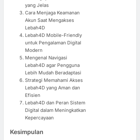
yang Jelas
Cara Menjaga Keamanan
Akun Saat Mengakses
Lebah4D
Lebah4D Mobile-Friendly
untuk Pengalaman Digital
Modern
Mengenal Navigasi
Lebah4D agar Pengguna
Lebih Mudah Beradaptasi
Strategi Memahami Akses
Lebah4D yang Aman dan
Efisien
Lebah4D dan Peran Sistem
Digital dalam Meningkatkan
Kepercayaan
Kesimpulan