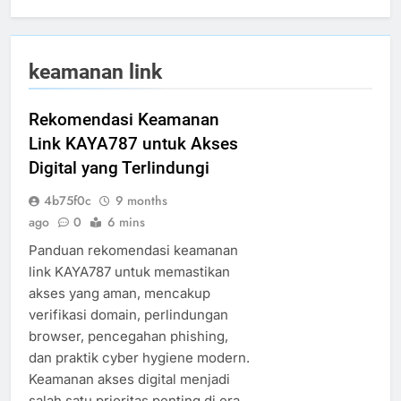
keamanan link
Rekomendasi Keamanan
Link KAYA787 untuk Akses
Digital yang Terlindungi
4b75f0c
9 months
ago
0
6 mins
Panduan rekomendasi keamanan
link KAYA787 untuk memastikan
akses yang aman, mencakup
verifikasi domain, perlindungan
browser, pencegahan phishing,
dan praktik cyber hygiene modern.
Keamanan akses digital menjadi
salah satu prioritas penting di era