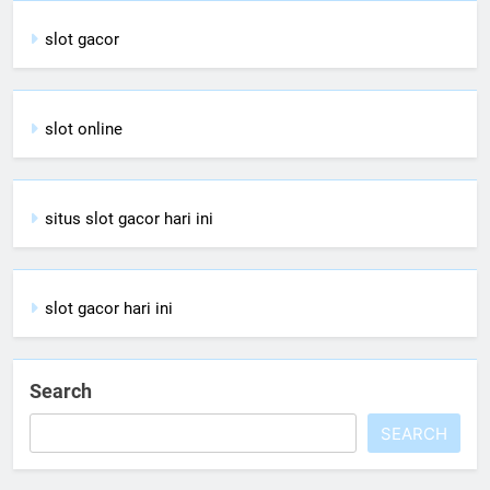
slot gacor
slot online
situs slot gacor hari ini
slot gacor hari ini
Search
SEARCH