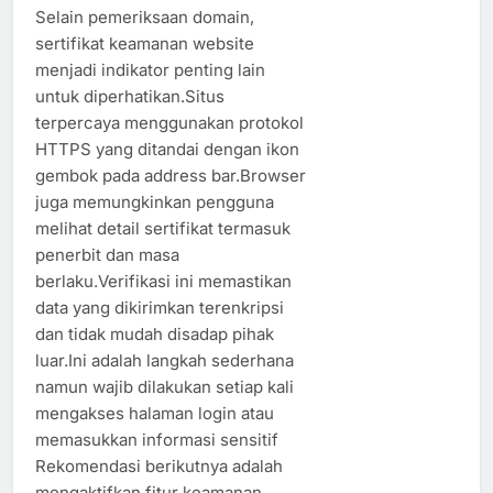
Selain pemeriksaan domain,
sertifikat keamanan website
menjadi indikator penting lain
untuk diperhatikan.Situs
terpercaya menggunakan protokol
HTTPS yang ditandai dengan ikon
gembok pada address bar.Browser
juga memungkinkan pengguna
melihat detail sertifikat termasuk
penerbit dan masa
berlaku.Verifikasi ini memastikan
data yang dikirimkan terenkripsi
dan tidak mudah disadap pihak
luar.Ini adalah langkah sederhana
namun wajib dilakukan setiap kali
mengakses halaman login atau
memasukkan informasi sensitif
Rekomendasi berikutnya adalah
mengaktifkan fitur keamanan