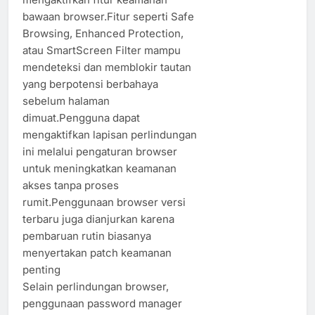
bawaan browser.Fitur seperti Safe
Browsing, Enhanced Protection,
atau SmartScreen Filter mampu
mendeteksi dan memblokir tautan
yang berpotensi berbahaya
sebelum halaman
dimuat.Pengguna dapat
mengaktifkan lapisan perlindungan
ini melalui pengaturan browser
untuk meningkatkan keamanan
akses tanpa proses
rumit.Penggunaan browser versi
terbaru juga dianjurkan karena
pembaruan rutin biasanya
menyertakan patch keamanan
penting
Selain perlindungan browser,
penggunaan password manager