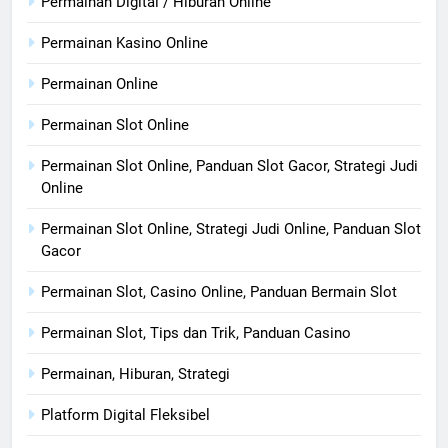
Permainan Digital / Hiburan Online
Permainan Kasino Online
Permainan Online
Permainan Slot Online
Permainan Slot Online, Panduan Slot Gacor, Strategi Judi
Online
Permainan Slot Online, Strategi Judi Online, Panduan Slot
Gacor
Permainan Slot, Casino Online, Panduan Bermain Slot
Permainan Slot, Tips dan Trik, Panduan Casino
Permainan, Hiburan, Strategi
Platform Digital Fleksibel