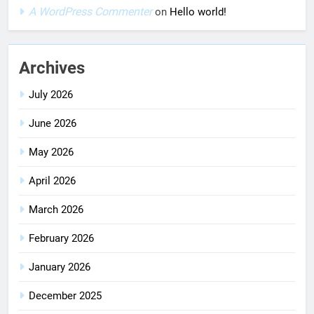
A WordPress Commenter
on
Hello world!
Archives
July 2026
June 2026
May 2026
April 2026
March 2026
February 2026
January 2026
December 2025