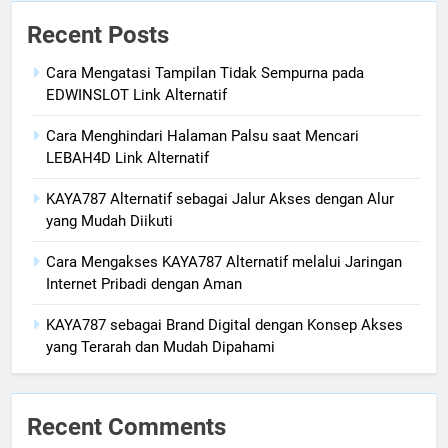
Recent Posts
Cara Mengatasi Tampilan Tidak Sempurna pada
EDWINSLOT Link Alternatif
Cara Menghindari Halaman Palsu saat Mencari
LEBAH4D Link Alternatif
KAYA787 Alternatif sebagai Jalur Akses dengan Alur
yang Mudah Diikuti
Cara Mengakses KAYA787 Alternatif melalui Jaringan
Internet Pribadi dengan Aman
KAYA787 sebagai Brand Digital dengan Konsep Akses
yang Terarah dan Mudah Dipahami
Recent Comments