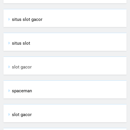
situs slot gacor
situs slot
slot gacor
spaceman
slot gacor