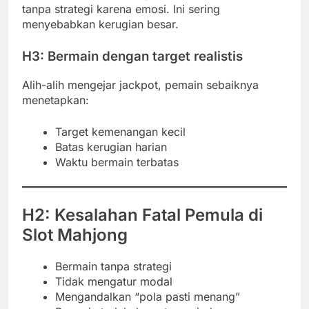
tanpa strategi karena emosi. Ini sering
menyebabkan kerugian besar.
H3: Bermain dengan target realistis
Alih-alih mengejar jackpot, pemain sebaiknya
menetapkan:
Target kemenangan kecil
Batas kerugian harian
Waktu bermain terbatas
H2: Kesalahan Fatal Pemula di
Slot Mahjong
Bermain tanpa strategi
Tidak mengatur modal
Mengandalkan “pola pasti menang”