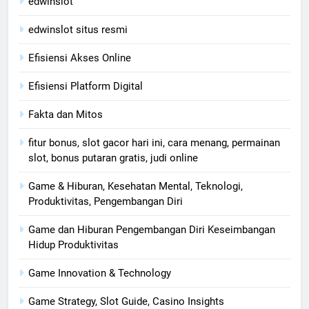
edwinslot
edwinslot situs resmi
Efisiensi Akses Online
Efisiensi Platform Digital
Fakta dan Mitos
fitur bonus, slot gacor hari ini, cara menang, permainan
slot, bonus putaran gratis, judi online
Game & Hiburan, Kesehatan Mental, Teknologi,
Produktivitas, Pengembangan Diri
Game dan Hiburan Pengembangan Diri Keseimbangan
Hidup Produktivitas
Game Innovation & Technology
Game Strategy, Slot Guide, Casino Insights