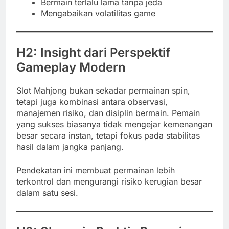
Bermain terlalu lama tanpa jeda
Mengabaikan volatilitas game
H2: Insight dari Perspektif
Gameplay Modern
Slot Mahjong bukan sekadar permainan spin,
tetapi juga kombinasi antara observasi,
manajemen risiko, dan disiplin bermain. Pemain
yang sukses biasanya tidak mengejar kemenangan
besar secara instan, tetapi fokus pada stabilitas
hasil dalam jangka panjang.
Pendekatan ini membuat permainan lebih
terkontrol dan mengurangi risiko kerugian besar
dalam satu sesi.