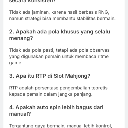
secara konsisten?
Tidak ada jaminan, karena hasil berbasis RNG,
namun strategi bisa membantu stabilitas bermain.
2. Apakah ada pola khusus yang selalu
menang?
Tidak ada pola pasti, tetapi ada pola observasi
yang digunakan pemain untuk membaca ritme
game.
3. Apa itu RTP di Slot Mahjong?
RTP adalah persentase pengembalian teoretis
kepada pemain dalam jangka panjang.
4. Apakah auto spin lebih bagus dari
manual?
Tergantung gaya bermain, manual lebih kontrol,