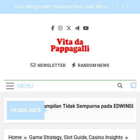
Skip
KAYA787 Alternatif sebagai Jalur Akses dengan
to
Alur yang Mudah Diikuti
content
Cara Mengakses KAYA787 Alternatif melalui
Jaringan Internet Pribadi dengan Aman
Cara Mengatasi Tampilan Tidak Sempurna pada
EDWINSLOT Link Alternatif
Cara Menghindari Halaman Palsu saat Mencari
LEBAH4D Link Alternatif
Vita Da
Pelajari Cara Merawat Burung Eksotis
KAYA787 Alternatif sebagai Jalur Akses dengan
NEWSLETTER
RANDOM NEWS
Alur yang Mudah Diikuti
Pappagalli
Anda Dengan Vita Da Pappagalli.
Cara Mengakses KAYA787 Alternatif melalui
Dapatkan Tips Perawatan, Makanan,
Jaringan Internet Pribadi dengan Aman
MENU
Dan Kesehatan Burung Paruh Bengkok.
ra Mengatasi Tampilan Tidak Sempurna pada EDWINSLOT Link 
HEADLINES
Weeks Ago
Home
Game Strategy, Slot Guide, Casino Insights