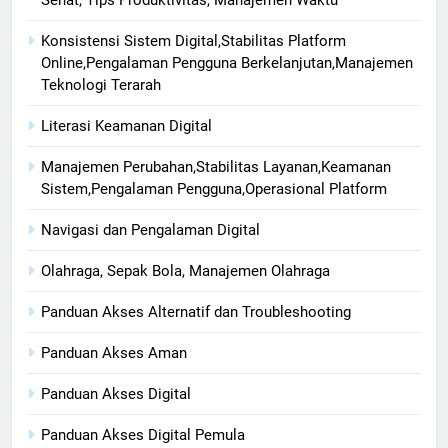
Konsistensi Sistem Digital,Stabilitas Platform
Online,Pengalaman Pengguna Berkelanjutan,Manajemen
Teknologi Terarah
Literasi Keamanan Digital
Manajemen Perubahan,Stabilitas Layanan,Keamanan
Sistem,Pengalaman Pengguna,Operasional Platform
Navigasi dan Pengalaman Digital
Olahraga, Sepak Bola, Manajemen Olahraga
Panduan Akses Alternatif dan Troubleshooting
Panduan Akses Aman
Panduan Akses Digital
Panduan Akses Digital Pemula