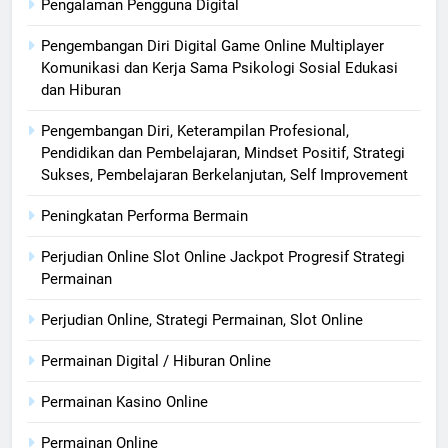
Pengalaman Pengguna Digital
Pengembangan Diri Digital Game Online Multiplayer
Komunikasi dan Kerja Sama Psikologi Sosial Edukasi
dan Hiburan
Pengembangan Diri, Keterampilan Profesional,
Pendidikan dan Pembelajaran, Mindset Positif, Strategi
Sukses, Pembelajaran Berkelanjutan, Self Improvement
Peningkatan Performa Bermain
Perjudian Online Slot Online Jackpot Progresif Strategi
Permainan
Perjudian Online, Strategi Permainan, Slot Online
Permainan Digital / Hiburan Online
Permainan Kasino Online
Permainan Online