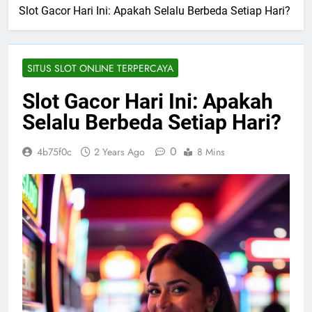
Slot Gacor Hari Ini: Apakah Selalu Berbeda Setiap Hari?
SITUS SLOT ONLINE TERPERCAYA
Slot Gacor Hari Ini: Apakah
Selalu Berbeda Setiap Hari?
0
4b75f0c
2 Years Ago
8 Mins