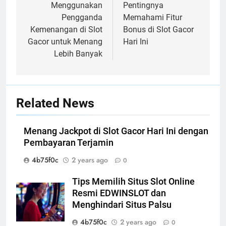
navigation
Menggunakan
Pentingnya
Pengganda
Memahami Fitur
Kemenangan di Slot
Bonus di Slot Gacor
Gacor untuk Menang
Hari Ini
Lebih Banyak
Related News
Menang Jackpot di Slot Gacor Hari Ini dengan
Pembayaran Terjamin
4b75f0c
2 years ago
0
Tips Memilih Situs Slot Online
Resmi EDWINSLOT dan
Menghindari Situs Palsu
4b75f0c
2 years ago
0