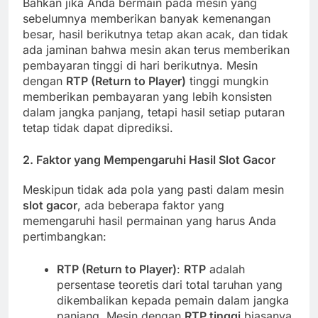
Bahkan jika Anda bermain pada mesin yang
sebelumnya memberikan banyak kemenangan
besar, hasil berikutnya tetap akan acak, dan tidak
ada jaminan bahwa mesin akan terus memberikan
pembayaran tinggi di hari berikutnya. Mesin
dengan
RTP (Return to Player)
tinggi mungkin
memberikan pembayaran yang lebih konsisten
dalam jangka panjang, tetapi hasil setiap putaran
tetap tidak dapat diprediksi.
2.
Faktor yang Mempengaruhi Hasil Slot Gacor
Meskipun tidak ada pola yang pasti dalam mesin
slot gacor
, ada beberapa faktor yang
memengaruhi hasil permainan yang harus Anda
pertimbangkan:
RTP (Return to Player)
:
RTP
adalah
persentase teoretis dari total taruhan yang
dikembalikan kepada pemain dalam jangka
panjang. Mesin dengan
RTP tinggi
biasanya