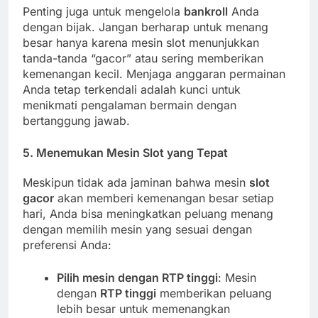
Penting juga untuk mengelola
bankroll
Anda
dengan bijak. Jangan berharap untuk menang
besar hanya karena mesin slot menunjukkan
tanda-tanda “gacor” atau sering memberikan
kemenangan kecil. Menjaga anggaran permainan
Anda tetap terkendali adalah kunci untuk
menikmati pengalaman bermain dengan
bertanggung jawab.
5.
Menemukan Mesin Slot yang Tepat
Meskipun tidak ada jaminan bahwa mesin
slot
gacor
akan memberi kemenangan besar setiap
hari, Anda bisa meningkatkan peluang menang
dengan memilih mesin yang sesuai dengan
preferensi Anda:
Pilih mesin dengan RTP tinggi
: Mesin
dengan
RTP tinggi
memberikan peluang
lebih besar untuk memenangkan