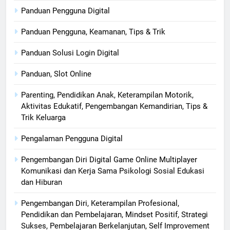
Panduan Pengguna Digital
Panduan Pengguna, Keamanan, Tips & Trik
Panduan Solusi Login Digital
Panduan, Slot Online
Parenting, Pendidikan Anak, Keterampilan Motorik,
Aktivitas Edukatif, Pengembangan Kemandirian, Tips &
Trik Keluarga
Pengalaman Pengguna Digital
Pengembangan Diri Digital Game Online Multiplayer
Komunikasi dan Kerja Sama Psikologi Sosial Edukasi
dan Hiburan
Pengembangan Diri, Keterampilan Profesional,
Pendidikan dan Pembelajaran, Mindset Positif, Strategi
Sukses, Pembelajaran Berkelanjutan, Self Improvement