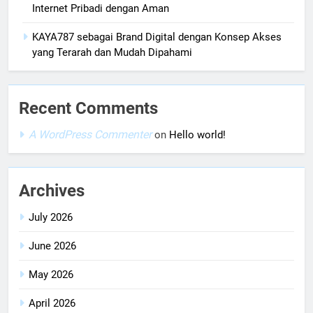
Internet Pribadi dengan Aman
KAYA787 sebagai Brand Digital dengan Konsep Akses
yang Terarah dan Mudah Dipahami
Recent Comments
A WordPress Commenter
on
Hello world!
Archives
July 2026
June 2026
May 2026
April 2026