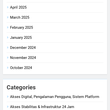
April 2025
March 2025
February 2025
January 2025
December 2024
November 2024
October 2024
Categories
Akses Digital, Pengalaman Pengguna, Sistem Platform
Akses Stabilitas & Infrastruktur 24 Jam