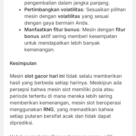
pengembalian dalam jangka panjang.
Pertimbangkan volatilitas
: Sesuaikan pilihan
mesin dengan
volatilitas
yang sesuai
dengan gaya bermain Anda.
Manfaatkan fitur bonus
: Mesin dengan
fitur
bonus
aktif sering memberi kesempatan
untuk mendapatkan lebih banyak
kemenangan.
Kesimpulan
Mesin
slot gacor hari ini
tidak selalu memberikan
hasil yang berbeda setiap harinya. Meskipun ada
persepsi bahwa mesin slot memiliki pola atau
periode tertentu di mana mereka lebih sering
memberikan kemenangan, mesin slot beroperasi
menggunakan
RNG
, yang memastikan bahwa
setiap putaran bersifat acak dan tidak dapat
diprediksi.