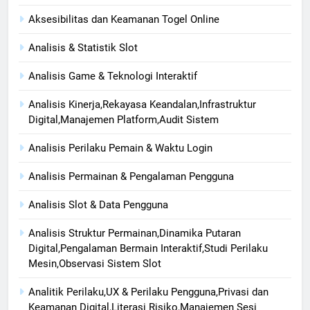
Aksesibilitas dan Keamanan Togel Online
Analisis & Statistik Slot
Analisis Game & Teknologi Interaktif
Analisis Kinerja,Rekayasa Keandalan,Infrastruktur
Digital,Manajemen Platform,Audit Sistem
Analisis Perilaku Pemain & Waktu Login
Analisis Permainan & Pengalaman Pengguna
Analisis Slot & Data Pengguna
Analisis Struktur Permainan,Dinamika Putaran
Digital,Pengalaman Bermain Interaktif,Studi Perilaku
Mesin,Observasi Sistem Slot
Analitik Perilaku,UX & Perilaku Pengguna,Privasi dan
Keamanan Digital,Literasi Risiko,Manajemen Sesi