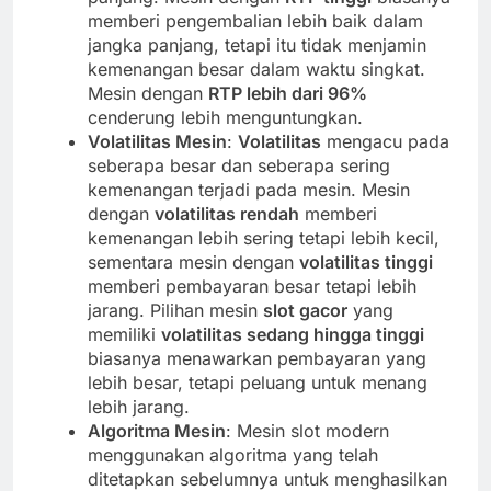
memberi pengembalian lebih baik dalam
jangka panjang, tetapi itu tidak menjamin
kemenangan besar dalam waktu singkat.
Mesin dengan
RTP lebih dari 96%
cenderung lebih menguntungkan.
Volatilitas Mesin
:
Volatilitas
mengacu pada
seberapa besar dan seberapa sering
kemenangan terjadi pada mesin. Mesin
dengan
volatilitas rendah
memberi
kemenangan lebih sering tetapi lebih kecil,
sementara mesin dengan
volatilitas tinggi
memberi pembayaran besar tetapi lebih
jarang. Pilihan mesin
slot gacor
yang
memiliki
volatilitas sedang hingga tinggi
biasanya menawarkan pembayaran yang
lebih besar, tetapi peluang untuk menang
lebih jarang.
Algoritma Mesin
: Mesin slot modern
menggunakan algoritma yang telah
ditetapkan sebelumnya untuk menghasilkan