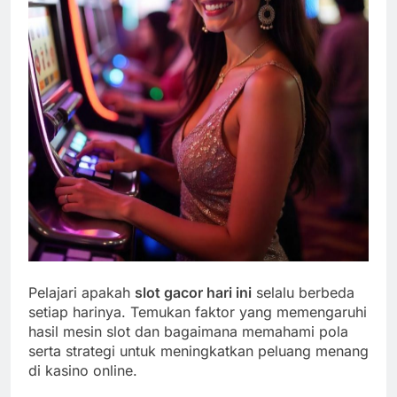
Pelajari apakah
slot gacor hari ini
selalu berbeda
setiap harinya. Temukan faktor yang memengaruhi
hasil mesin slot dan bagaimana memahami pola
serta strategi untuk meningkatkan peluang menang
di kasino online.