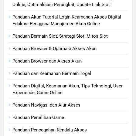
Online, Optimalisasi Perangkat, Update Link Slot
Panduan Akun Tutorial Login Keamanan Akses Digital
Edukasi Pengguna Manajemen Akun Online
Panduan Bermain Slot, Strategi Slot, Mitos Slot
Panduan Browser & Optimasi Akses Akun
Panduan Browser dan Akses Akun
Panduan dan Keamanan Bermain Togel
Panduan Digital, Keamanan Akun, Tips Teknologi, User
Experience, Game Online
Panduan Navigasi dan Alur Akses
Panduan Pemilihan Game
Panduan Pencegahan Kendala Akses