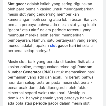
Slot gacor
adalah istilah yang sering digunakan
oleh para pemain kasino untuk menggambarkan
mesin slot yang cenderung memberikan
kemenangan lebih sering atau lebih besar. Banyak
pemain percaya bahwa ada mesin slot yang lebih
“gacor” atau aktif dalam periode tertentu, yang
membuat mereka lebih sering memberikan
pembayaran. Namun, satu pertanyaan yang sering
muncul adalah, apakah
slot
gacor hari ini
selalu
berbeda setiap harinya?
Mesin slot, baik yang berada di kasino fisik atau
kasino online, menggunakan teknologi
Random
Number Generator (RNG)
untuk memastikan hasil
permainan yang adil dan acak. Ini berarti bahwa
hasil dari setiap putaran pada mesin slot benar-
benar acak dan tidak dipengaruhi oleh faktor
eksternal seperti waktu atau hari. Meskipun
demikian, banyak pemain yang percaya bahwa
ada pola atau
periode gacor
dalam mesin slot