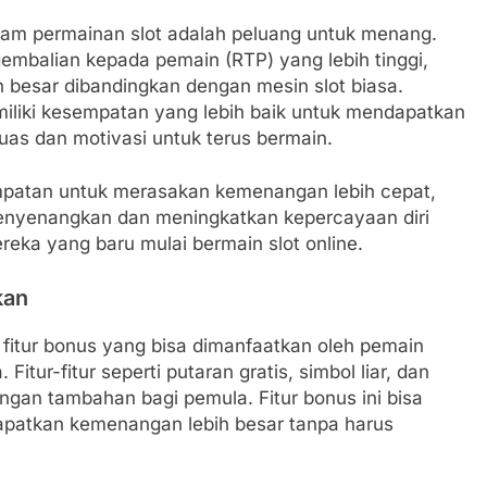
lam permainan slot adalah peluang untuk menang.
gembalian kepada pemain (RTP) yang lebih tinggi,
h besar dibandingkan dengan mesin slot biasa.
iliki kesempatan yang lebih baik untuk mendapatkan
uas dan motivasi untuk terus bermain.
mpatan untuk merasakan kemenangan lebih cepat,
nyenangkan dan meningkatkan kepercayaan diri
reka yang baru mulai bermain slot online.
kan
i fitur bonus yang bisa dimanfaatkan oleh pemain
ur-fitur seperti putaran gratis, simbol liar, dan
n tambahan bagi pemula. Fitur bonus ini bisa
patkan kemenangan lebih besar tanpa harus