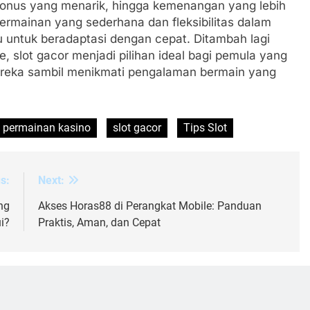
r bonus yang menarik, hingga kemenangan yang lebih
ermainan yang sederhana dan fleksibilitas dalam
untuk beradaptasi dengan cepat. Ditambah lagi
, slot gacor menjadi pilihan ideal bagi pemula yang
reka sambil menikmati pengalaman bermain yang
permainan kasino
slot gacor
Tips Slot
s:
Next:
ng
Akses Horas88 di Perangkat Mobile: Panduan
i?
Praktis, Aman, dan Cepat