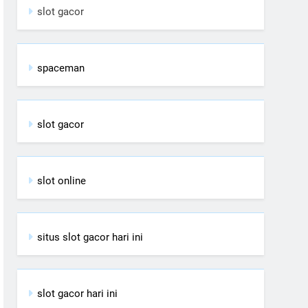
slot gacor
spaceman
slot gacor
slot online
situs slot gacor hari ini
slot gacor hari ini