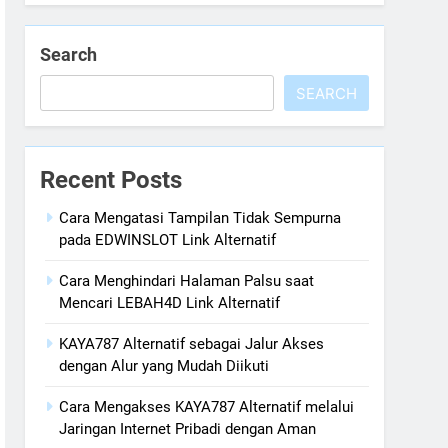
Search
SEARCH
Recent Posts
Cara Mengatasi Tampilan Tidak Sempurna
pada EDWINSLOT Link Alternatif
Cara Menghindari Halaman Palsu saat
Mencari LEBAH4D Link Alternatif
KAYA787 Alternatif sebagai Jalur Akses
dengan Alur yang Mudah Diikuti
Cara Mengakses KAYA787 Alternatif melalui
Jaringan Internet Pribadi dengan Aman