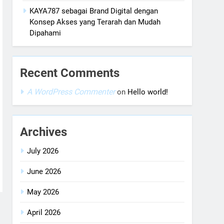
KAYA787 sebagai Brand Digital dengan
Konsep Akses yang Terarah dan Mudah
Dipahami
Recent Comments
A WordPress Commenter
on
Hello world!
Archives
July 2026
June 2026
May 2026
April 2026