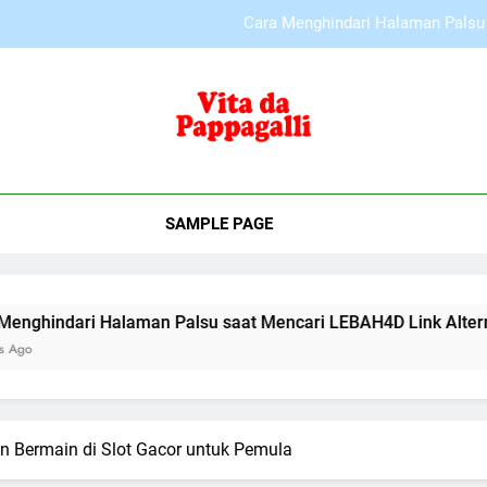
Cara Menghindari Halaman Palsu 
KAYA787 Alternatif sebagai Jalur
Cara Mengakses KAYA787 Alternatif melalui 
a Da Pappagalli
Cara Mengatasi Tampilan Tidak Sem
i Cara Merawat Burung Eksotis Anda Dengan Vita Da Pappagall
Paruh Bengko
Cara Menghindari Halaman Palsu 
SAMPLE PAGE
KAYA787 Alternatif sebagai Jalur
Cara Mengakses KAYA787 Alternatif melalui 
Halaman Palsu saat Mencari LEBAH4D Link Alternatif
K
3 
 Bermain di Slot Gacor untuk Pemula