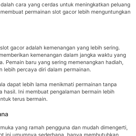
adalah cara yang cerdas untuk meningkatkan peluang
i membuat permainan slot gacor lebih menguntungkan
 slot gacor adalah kemenangan yang lebih sering.
uk memberikan kemenangan dalam jangka waktu yang
la. Pemain baru yang sering memenangkan hadiah,
an lebih percaya diri dalam permainan.
la dapat lebih lama menikmati permainan tanpa
a hasil. Ini membuat pengalaman bermain lebih
tuk terus bermain.
ana
tarmuka yang ramah pengguna dan mudah dimengerti,
slot ini umumnya sederhana, hanya membutuhkan