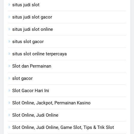
situs judi slot
situs judi slot gacor
situs judi slot online
situs slot gacor
situs slot online terpercaya
Slot dan Permainan
slot gacor
Slot Gacor Hari Ini
Slot Online, Jackpot, Permainan Kasino
Slot Online, Judi Online
Slot Online, Judi Online, Game Slot, Tips & Trik Slot