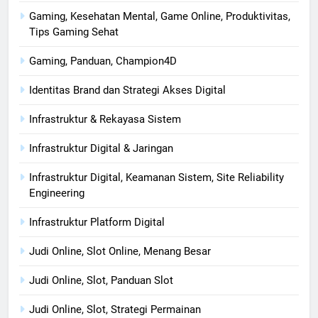
Gaming, Kesehatan Mental, Game Online, Produktivitas,
Tips Gaming Sehat
Gaming, Panduan, Champion4D
Identitas Brand dan Strategi Akses Digital
Infrastruktur & Rekayasa Sistem
Infrastruktur Digital & Jaringan
Infrastruktur Digital, Keamanan Sistem, Site Reliability
Engineering
Infrastruktur Platform Digital
Judi Online, Slot Online, Menang Besar
Judi Online, Slot, Panduan Slot
Judi Online, Slot, Strategi Permainan