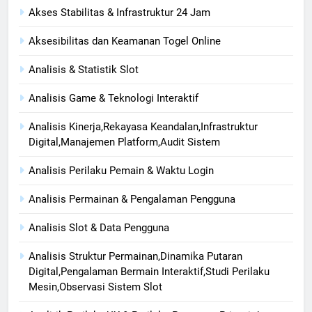
Akses Stabilitas & Infrastruktur 24 Jam
Aksesibilitas dan Keamanan Togel Online
Analisis & Statistik Slot
Analisis Game & Teknologi Interaktif
Analisis Kinerja,Rekayasa Keandalan,Infrastruktur
Digital,Manajemen Platform,Audit Sistem
Analisis Perilaku Pemain & Waktu Login
Analisis Permainan & Pengalaman Pengguna
Analisis Slot & Data Pengguna
Analisis Struktur Permainan,Dinamika Putaran
Digital,Pengalaman Bermain Interaktif,Studi Perilaku
Mesin,Observasi Sistem Slot