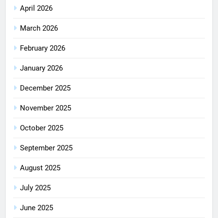
April 2026
March 2026
February 2026
January 2026
December 2025
November 2025
October 2025
September 2025
August 2025
July 2025
June 2025