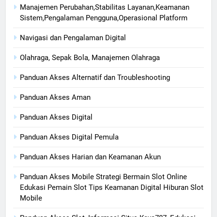
Manajemen Perubahan,Stabilitas Layanan,Keamanan
Sistem,Pengalaman Pengguna,Operasional Platform
Navigasi dan Pengalaman Digital
Olahraga, Sepak Bola, Manajemen Olahraga
Panduan Akses Alternatif dan Troubleshooting
Panduan Akses Aman
Panduan Akses Digital
Panduan Akses Digital Pemula
Panduan Akses Harian dan Keamanan Akun
Panduan Akses Mobile Strategi Bermain Slot Online
Edukasi Pemain Slot Tips Keamanan Digital Hiburan Slot
Mobile