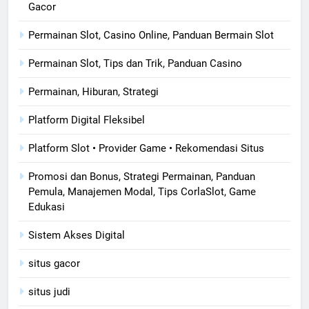
Gacor
Permainan Slot, Casino Online, Panduan Bermain Slot
Permainan Slot, Tips dan Trik, Panduan Casino
Permainan, Hiburan, Strategi
Platform Digital Fleksibel
Platform Slot • Provider Game • Rekomendasi Situs
Promosi dan Bonus, Strategi Permainan, Panduan
Pemula, Manajemen Modal, Tips CorlaSlot, Game
Edukasi
Sistem Akses Digital
situs gacor
situs judi