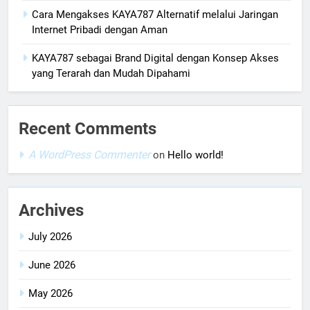
Cara Mengakses KAYA787 Alternatif melalui Jaringan
Internet Pribadi dengan Aman
KAYA787 sebagai Brand Digital dengan Konsep Akses
yang Terarah dan Mudah Dipahami
Recent Comments
A WordPress Commenter
on
Hello world!
Archives
July 2026
June 2026
May 2026