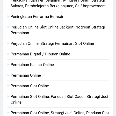
Pendidikan dan Pembelajaran, Mindset Positif, Strategi
Sukses, Pembelajaran Berkelanjutan, Self Improvement
Peningkatan Performa Bermain
Perjudian Online Slot Online Jackpot Progresif Strategi
Permainan
Perjudian Online, Strategi Permainan, Slot Online
Permainan Digital / Hiburan Online
Permainan Kasino Online
Permainan Online
Permainan Slot Online
Permainan Slot Online, Panduan Slot Gacor, Strategi Judi
Online
Permainan Slot Online, Strategi Judi Online, Panduan Slot