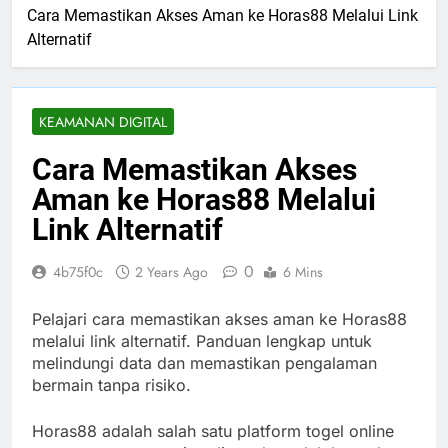
Cara Memastikan Akses Aman ke Horas88 Melalui Link
Alternatif
KEAMANAN DIGITAL
Cara Memastikan Akses
Aman ke Horas88 Melalui
Link Alternatif
0
4b75f0c
2 Years Ago
6 Mins
Pelajari cara memastikan akses aman ke Horas88
melalui link alternatif. Panduan lengkap untuk
melindungi data dan memastikan pengalaman
bermain tanpa risiko.
Horas88 adalah salah satu platform togel online