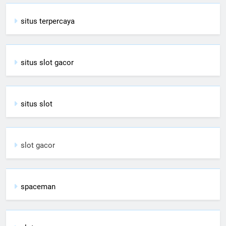
situs terpercaya
situs slot gacor
situs slot
slot gacor
spaceman