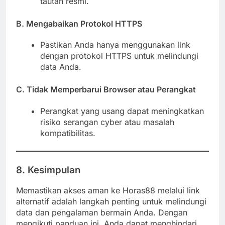
tautan resmi.
B. Mengabaikan Protokol HTTPS
Pastikan Anda hanya menggunakan link
dengan protokol HTTPS untuk melindungi
data Anda.
C. Tidak Memperbarui Browser atau Perangkat
Perangkat yang usang dapat meningkatkan
risiko serangan cyber atau masalah
kompatibilitas.
8.
Kesimpulan
Memastikan akses aman ke Horas88 melalui link
alternatif adalah langkah penting untuk melindungi
data dan pengalaman bermain Anda. Dengan
mengikuti panduan ini, Anda dapat menghindari