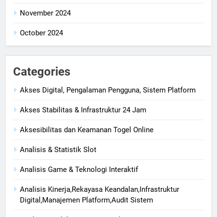
November 2024
October 2024
Categories
Akses Digital, Pengalaman Pengguna, Sistem Platform
Akses Stabilitas & Infrastruktur 24 Jam
Aksesibilitas dan Keamanan Togel Online
Analisis & Statistik Slot
Analisis Game & Teknologi Interaktif
Analisis Kinerja,Rekayasa Keandalan,Infrastruktur
Digital,Manajemen Platform,Audit Sistem