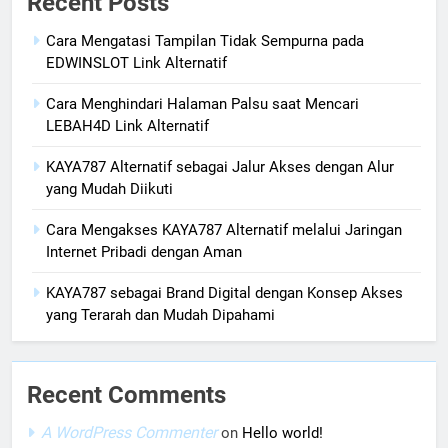
Recent Posts
Cara Mengatasi Tampilan Tidak Sempurna pada
EDWINSLOT Link Alternatif
Cara Menghindari Halaman Palsu saat Mencari
LEBAH4D Link Alternatif
KAYA787 Alternatif sebagai Jalur Akses dengan Alur
yang Mudah Diikuti
Cara Mengakses KAYA787 Alternatif melalui Jaringan
Internet Pribadi dengan Aman
KAYA787 sebagai Brand Digital dengan Konsep Akses
yang Terarah dan Mudah Dipahami
Recent Comments
A WordPress Commenter
on
Hello world!