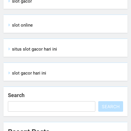
slot gacor
slot online
situs slot gacor hari ini
slot gacor hari ini
Search
SEARCH