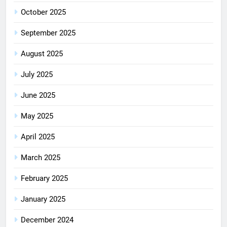
October 2025
September 2025
August 2025
July 2025
June 2025
May 2025
April 2025
March 2025
February 2025
January 2025
December 2024