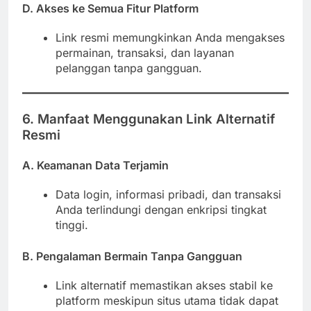
D. Akses ke Semua Fitur Platform
Link resmi memungkinkan Anda mengakses
permainan, transaksi, dan layanan
pelanggan tanpa gangguan.
6.
Manfaat Menggunakan Link Alternatif
Resmi
A. Keamanan Data Terjamin
Data login, informasi pribadi, dan transaksi
Anda terlindungi dengan enkripsi tingkat
tinggi.
B. Pengalaman Bermain Tanpa Gangguan
Link alternatif memastikan akses stabil ke
platform meskipun situs utama tidak dapat