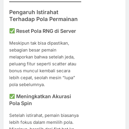
Pengaruh Istirahat
Terhadap Pola Permainan
Reset Pola RNG di Server
Meskipun tak bisa dipastikan,
sebagian besar pemain
melaporkan bahwa setelah jeda,
peluang fitur seperti scatter atau
bonus muncul kembali secara
lebih cepat, seolah mesin “lupa”
pola sebelumnya.
Meningkatkan Akurasi
Pola Spin
Setelah istirahat, pemain biasanya
lebih fokus dalam memilih pola.