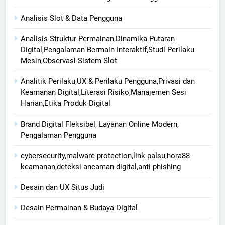
Analisis Slot & Data Pengguna
Analisis Struktur Permainan,Dinamika Putaran
Digital,Pengalaman Bermain Interaktif,Studi Perilaku
Mesin,Observasi Sistem Slot
Analitik Perilaku,UX & Perilaku Pengguna,Privasi dan
Keamanan Digital,Literasi Risiko,Manajemen Sesi
Harian,Etika Produk Digital
Brand Digital Fleksibel, Layanan Online Modern,
Pengalaman Pengguna
cybersecurity,malware protection,link palsu,hora88
keamanan,deteksi ancaman digital,anti phishing
Desain dan UX Situs Judi
Desain Permainan & Budaya Digital