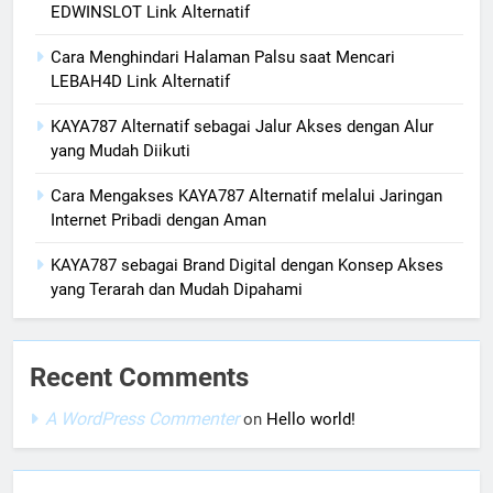
EDWINSLOT Link Alternatif
Cara Menghindari Halaman Palsu saat Mencari
LEBAH4D Link Alternatif
KAYA787 Alternatif sebagai Jalur Akses dengan Alur
yang Mudah Diikuti
Cara Mengakses KAYA787 Alternatif melalui Jaringan
Internet Pribadi dengan Aman
KAYA787 sebagai Brand Digital dengan Konsep Akses
yang Terarah dan Mudah Dipahami
Recent Comments
A WordPress Commenter
on
Hello world!