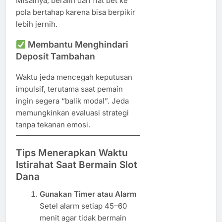
Misalnya, beralih dari flat bet ke
pola bertahap karena bisa berpikir
lebih jernih.
Membantu Menghindari
Deposit Tambahan
Waktu jeda mencegah keputusan
impulsif, terutama saat pemain
ingin segera “balik modal”. Jeda
memungkinkan evaluasi strategi
tanpa tekanan emosi.
Tips Menerapkan Waktu
Istirahat Saat Bermain Slot
Dana
Gunakan Timer atau Alarm
Setel alarm setiap 45–60
menit agar tidak bermain