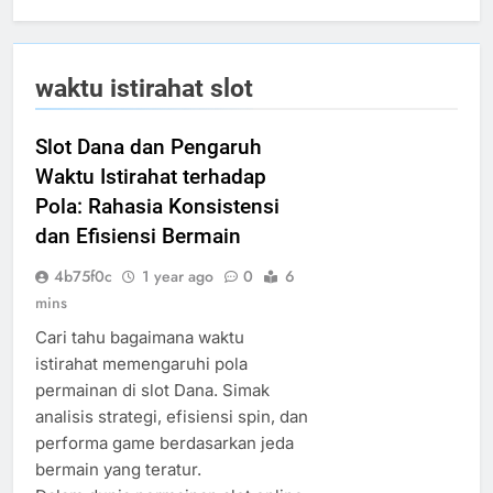
waktu istirahat slot
Slot Dana dan Pengaruh
Waktu Istirahat terhadap
Pola: Rahasia Konsistensi
dan Efisiensi Bermain
4b75f0c
1 year ago
0
6
mins
Cari tahu bagaimana waktu
istirahat memengaruhi pola
permainan di slot Dana. Simak
analisis strategi, efisiensi spin, dan
performa game berdasarkan jeda
bermain yang teratur.