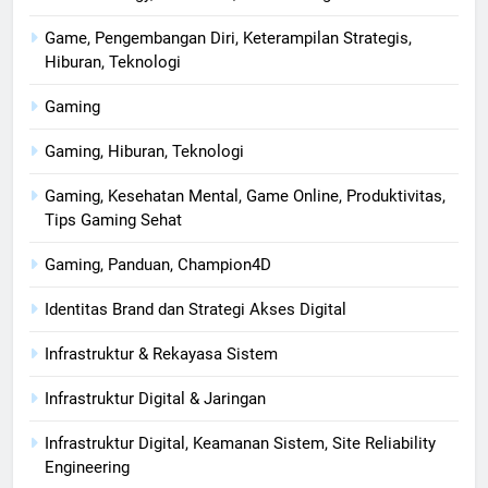
Game, Pengembangan Diri, Keterampilan Strategis,
Hiburan, Teknologi
Gaming
Gaming, Hiburan, Teknologi
Gaming, Kesehatan Mental, Game Online, Produktivitas,
Tips Gaming Sehat
Gaming, Panduan, Champion4D
Identitas Brand dan Strategi Akses Digital
Infrastruktur & Rekayasa Sistem
Infrastruktur Digital & Jaringan
Infrastruktur Digital, Keamanan Sistem, Site Reliability
Engineering