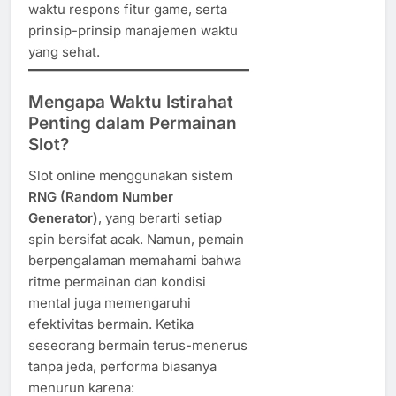
waktu respons fitur game, serta
prinsip-prinsip manajemen waktu
yang sehat.
Mengapa Waktu Istirahat
Penting dalam Permainan
Slot?
Slot online menggunakan sistem
RNG (Random Number
Generator)
, yang berarti setiap
spin bersifat acak. Namun, pemain
berpengalaman memahami bahwa
ritme permainan dan kondisi
mental juga memengaruhi
efektivitas bermain. Ketika
seseorang bermain terus-menerus
tanpa jeda, performa biasanya
menurun karena: