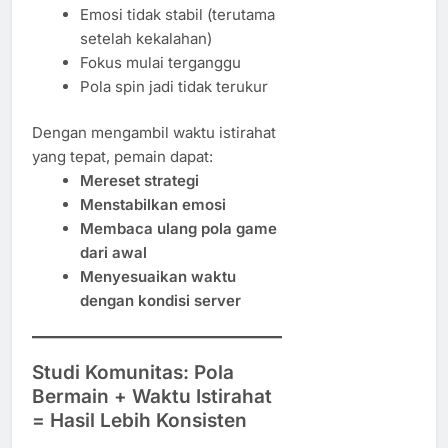
Emosi tidak stabil (terutama
setelah kekalahan)
Fokus mulai terganggu
Pola spin jadi tidak terukur
Dengan mengambil waktu istirahat
yang tepat, pemain dapat:
Mereset strategi
Menstabilkan emosi
Membaca ulang pola game
dari awal
Menyesuaikan waktu
dengan kondisi server
Studi Komunitas: Pola
Bermain + Waktu Istirahat
= Hasil Lebih Konsisten