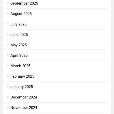
September 2025
August 2025
July 2025
June 2025
May 2025
April 2025
March 2025
February 2025
January 2025
December 2024
November 2024