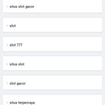
situs slot gacor
slot
slot 777
situs slot
slot gacor
situs terpercaya