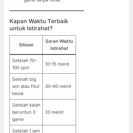
Kapan Waktu Terbaik
untuk Istirahat?
Saran Waktu
Situasi
Istirahat
Setelah 70–
10–15 menit
100 spin
Setelah big
win atau fitur
30–60 menit
besar
Setelah kalah
beruntun 3
20 menit
game
Setelah 1 jam