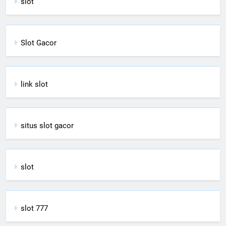
slot
Slot Gacor
link slot
situs slot gacor
slot
slot 777