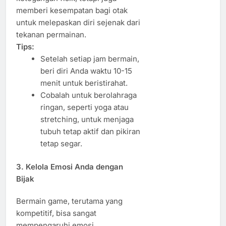
memberi kesempatan bagi otak
untuk melepaskan diri sejenak dari
tekanan permainan.
Tips:
Setelah setiap jam bermain,
beri diri Anda waktu 10-15
menit untuk beristirahat.
Cobalah untuk berolahraga
ringan, seperti yoga atau
stretching, untuk menjaga
tubuh tetap aktif dan pikiran
tetap segar.
3.
Kelola Emosi Anda dengan
Bijak
Bermain game, terutama yang
kompetitif, bisa sangat
mempengaruhi emosi.