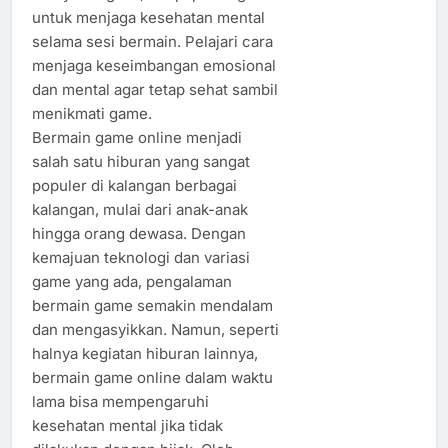
untuk menjaga kesehatan mental
selama sesi bermain. Pelajari cara
menjaga keseimbangan emosional
dan mental agar tetap sehat sambil
menikmati game.
Bermain game online menjadi
salah satu hiburan yang sangat
populer di kalangan berbagai
kalangan, mulai dari anak-anak
hingga orang dewasa. Dengan
kemajuan teknologi dan variasi
game yang ada, pengalaman
bermain game semakin mendalam
dan mengasyikkan. Namun, seperti
halnya kegiatan hiburan lainnya,
bermain game online dalam waktu
lama bisa mempengaruhi
kesehatan mental jika tidak