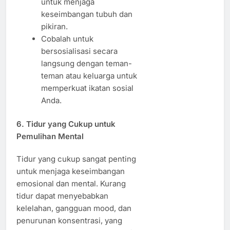
untuk menjaga
keseimbangan tubuh dan
pikiran.
Cobalah untuk
bersosialisasi secara
langsung dengan teman-
teman atau keluarga untuk
memperkuat ikatan sosial
Anda.
6.
Tidur yang Cukup untuk
Pemulihan Mental
Tidur yang cukup sangat penting
untuk menjaga keseimbangan
emosional dan mental. Kurang
tidur dapat menyebabkan
kelelahan, gangguan mood, dan
penurunan konsentrasi, yang