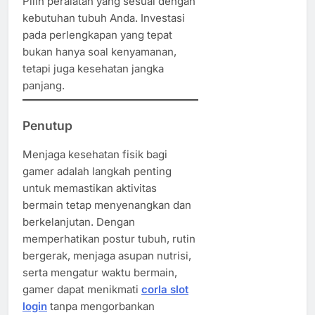
Pilih peralatan yang sesuai dengan
kebutuhan tubuh Anda. Investasi
pada perlengkapan yang tepat
bukan hanya soal kenyamanan,
tetapi juga kesehatan jangka
panjang.
Penutup
Menjaga kesehatan fisik bagi
gamer adalah langkah penting
untuk memastikan aktivitas
bermain tetap menyenangkan dan
berkelanjutan. Dengan
memperhatikan postur tubuh, rutin
bergerak, menjaga asupan nutrisi,
serta mengatur waktu bermain,
gamer dapat menikmati
corla slot
login
tanpa mengorbankan