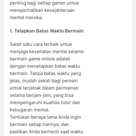
penting bagi setiap gamer untuk
memperhatikan kesejahteraan
mental mereka.
1.
Tetapkan Batas Waktu Bermain
Salah satu cara terbaik untuk
menjaga kesehatan mental selama
bermain game online adalah
dengan menetapkan batas waktu
bermain. Tanpa batas waktu yang
jelas, mudah sekali bagi pemain
untuk terjebak dalam permainan
selama berjam-jam, yang bisa
mempengaruhi kualitas tidur dan
kebugaran mental.
Tentukan berapa lama Anda ingin
bermain setiap harinya, dan
pastikan Anda berhenti saat waktu