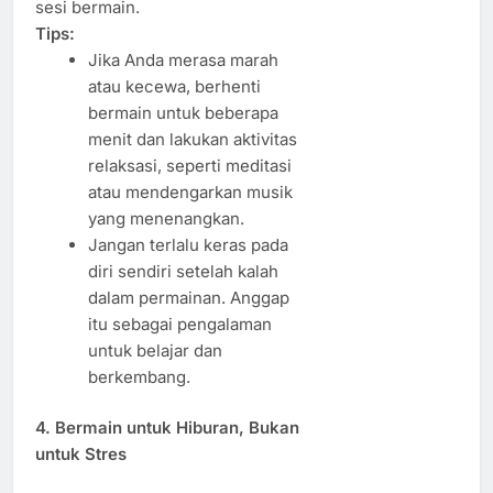
sesi bermain.
Tips:
Jika Anda merasa marah
atau kecewa, berhenti
bermain untuk beberapa
menit dan lakukan aktivitas
relaksasi, seperti meditasi
atau mendengarkan musik
yang menenangkan.
Jangan terlalu keras pada
diri sendiri setelah kalah
dalam permainan. Anggap
itu sebagai pengalaman
untuk belajar dan
berkembang.
4.
Bermain untuk Hiburan, Bukan
untuk Stres