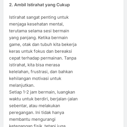
2.
Ambil Istirahat yang Cukup
Istirahat sangat penting untuk
menjaga kesehatan mental,
terutama selama sesi bermain
yang panjang. Ketika bermain
game, otak dan tubuh kita bekerja
keras untuk fokus dan bereaksi
cepat terhadap permainan. Tanpa
istirahat, kita bisa merasa
kelelahan, frustrasi, dan bahkan
kehilangan motivasi untuk
melanjutkan.
Setiap 1-2 jam bermain, luangkan
waktu untuk berdiri, berjalan-jalan
sebentar, atau melakukan
peregangan. Ini tidak hanya
membantu mengurangi
ketegangan fisik, tetapi juga