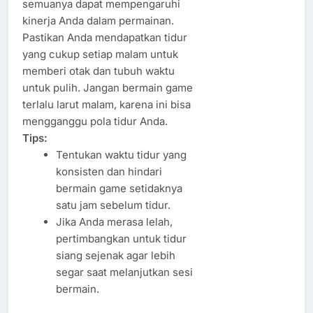
semuanya dapat mempengaruhi
kinerja Anda dalam permainan.
Pastikan Anda mendapatkan tidur
yang cukup setiap malam untuk
memberi otak dan tubuh waktu
untuk pulih. Jangan bermain game
terlalu larut malam, karena ini bisa
mengganggu pola tidur Anda.
Tips:
Tentukan waktu tidur yang
konsisten dan hindari
bermain game setidaknya
satu jam sebelum tidur.
Jika Anda merasa lelah,
pertimbangkan untuk tidur
siang sejenak agar lebih
segar saat melanjutkan sesi
bermain.