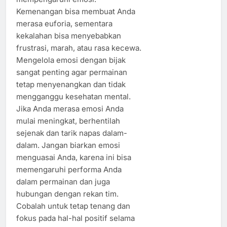
Kemenangan bisa membuat Anda
merasa euforia, sementara
kekalahan bisa menyebabkan
frustrasi, marah, atau rasa kecewa.
Mengelola emosi dengan bijak
sangat penting agar permainan
tetap menyenangkan dan tidak
mengganggu kesehatan mental.
Jika Anda merasa emosi Anda
mulai meningkat, berhentilah
sejenak dan tarik napas dalam-
dalam. Jangan biarkan emosi
menguasai Anda, karena ini bisa
memengaruhi performa Anda
dalam permainan dan juga
hubungan dengan rekan tim.
Cobalah untuk tetap tenang dan
fokus pada hal-hal positif selama