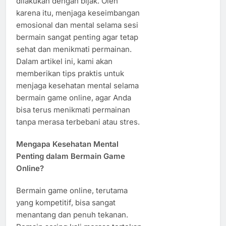
dilakukan dengan bijak. Oleh
karena itu, menjaga keseimbangan
emosional dan mental selama sesi
bermain sangat penting agar tetap
sehat dan menikmati permainan.
Dalam artikel ini, kami akan
memberikan tips praktis untuk
menjaga kesehatan mental selama
bermain game online, agar Anda
bisa terus menikmati permainan
tanpa merasa terbebani atau stres.
Mengapa Kesehatan Mental
Penting dalam Bermain Game
Online?
Bermain game online, terutama
yang kompetitif, bisa sangat
menantang dan penuh tekanan.