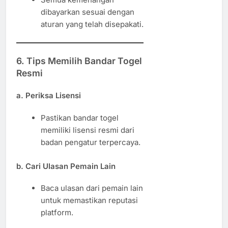
dibayarkan sesuai dengan
aturan yang telah disepakati.
6. Tips Memilih Bandar Togel
Resmi
a. Periksa Lisensi
Pastikan bandar togel
memiliki lisensi resmi dari
badan pengatur terpercaya.
b. Cari Ulasan Pemain Lain
Baca ulasan dari pemain lain
untuk memastikan reputasi
platform.