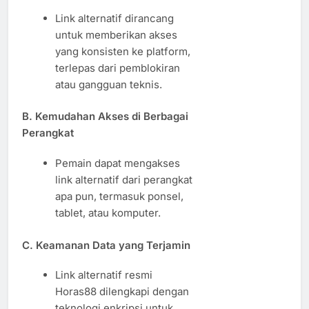
Link alternatif dirancang
untuk memberikan akses
yang konsisten ke platform,
terlepas dari pemblokiran
atau gangguan teknis.
B. Kemudahan Akses di Berbagai
Perangkat
Pemain dapat mengakses
link alternatif dari perangkat
apa pun, termasuk ponsel,
tablet, atau komputer.
C. Keamanan Data yang Terjamin
Link alternatif resmi
Horas88 dilengkapi dengan
teknologi enkripsi untuk