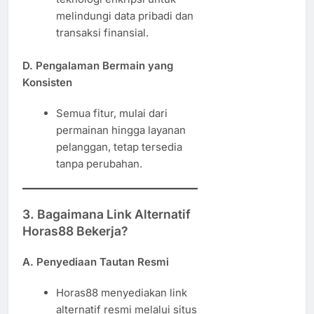
melindungi data pribadi dan
transaksi finansial.
D. Pengalaman Bermain yang
Konsisten
Semua fitur, mulai dari
permainan hingga layanan
pelanggan, tetap tersedia
tanpa perubahan.
3.
Bagaimana Link Alternatif
Horas88 Bekerja?
A. Penyediaan Tautan Resmi
Horas88 menyediakan link
alternatif resmi melalui situs