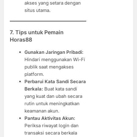
akses yang setara dengan
situs utama.
7.
Tips untuk Pemain
Horas88
Gunakan Jaringan Pribadi:
Hindari menggunakan Wi-Fi
publik saat mengakses
platform.
Perbarui Kata Sandi Secara
Berkala:
Buat kata sandi
yang kuat dan ubah secara
rutin untuk meningkatkan
keamanan akun.
Pantau Aktivitas Akun:
Periksa riwayat login dan
transaksi secara berkala