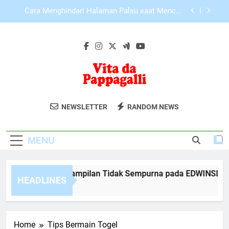
Skip
KAYA787 Alternatif sebagai Jalur Akses dengan
to
Alur yang Mudah Diikuti
content
Cara Mengakses KAYA787 Alternatif melalui
Jaringan Internet Pribadi dengan Aman
Cara Mengatasi Tampilan Tidak Sempurna pada
EDWINSLOT Link Alternatif
Cara Menghindari Halaman Palsu saat Mencari
LEBAH4D Link Alternatif
Vita Da
Pelajari Cara Merawat Burung Eksotis
KAYA787 Alternatif sebagai Jalur Akses dengan
NEWSLETTER
RANDOM NEWS
Alur yang Mudah Diikuti
Pappagalli
Anda Dengan Vita Da Pappagalli.
Cara Mengakses KAYA787 Alternatif melalui
Dapatkan Tips Perawatan, Makanan,
Jaringan Internet Pribadi dengan Aman
MENU
Dan Kesehatan Burung Paruh Bengkok.
ara Mengatasi Tampilan Tidak Sempurna pada EDWINSLOT Link
HEADLINES
 Weeks Ago
Home
Tips Bermain Togel