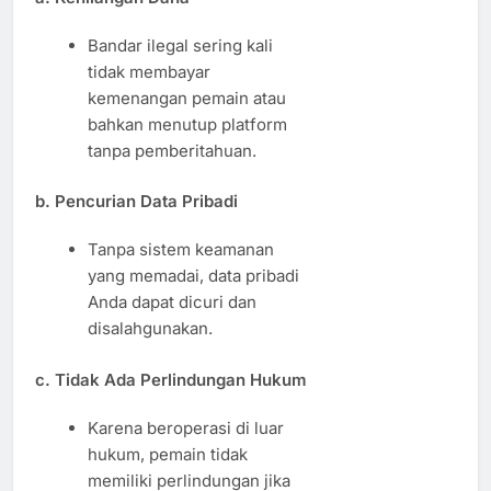
Bandar ilegal sering kali
tidak membayar
kemenangan pemain atau
bahkan menutup platform
tanpa pemberitahuan.
b. Pencurian Data Pribadi
Tanpa sistem keamanan
yang memadai, data pribadi
Anda dapat dicuri dan
disalahgunakan.
c. Tidak Ada Perlindungan Hukum
Karena beroperasi di luar
hukum, pemain tidak
memiliki perlindungan jika