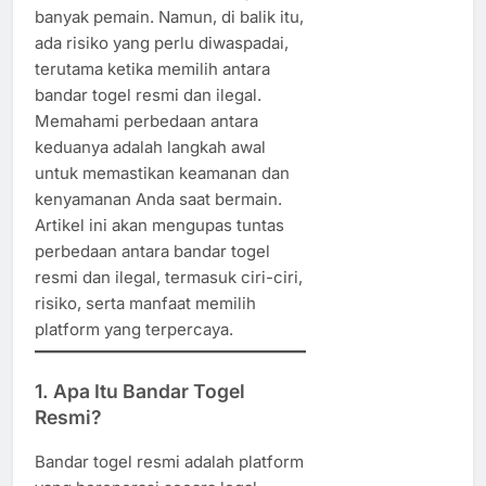
banyak pemain. Namun, di balik itu,
ada risiko yang perlu diwaspadai,
terutama ketika memilih antara
bandar togel resmi dan ilegal.
Memahami perbedaan antara
keduanya adalah langkah awal
untuk memastikan keamanan dan
kenyamanan Anda saat bermain.
Artikel ini akan mengupas tuntas
perbedaan antara bandar togel
resmi dan ilegal, termasuk ciri-ciri,
risiko, serta manfaat memilih
platform yang terpercaya.
1. Apa Itu Bandar Togel
Resmi?
Bandar togel resmi adalah platform