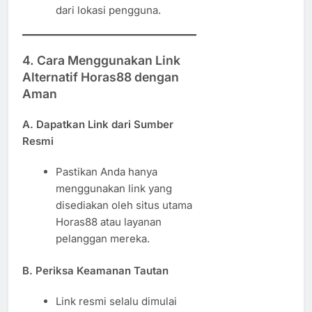
dari lokasi pengguna.
4.
Cara Menggunakan Link
Alternatif Horas88 dengan
Aman
A. Dapatkan Link dari Sumber
Resmi
Pastikan Anda hanya
menggunakan link yang
disediakan oleh situs utama
Horas88 atau layanan
pelanggan mereka.
B. Periksa Keamanan Tautan
Link resmi selalu dimulai