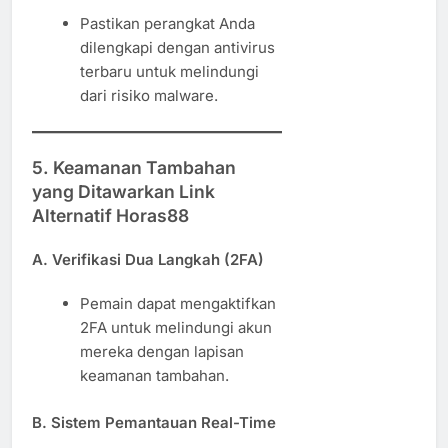
Pastikan perangkat Anda
dilengkapi dengan antivirus
terbaru untuk melindungi
dari risiko malware.
5.
Keamanan Tambahan
yang Ditawarkan Link
Alternatif Horas88
A. Verifikasi Dua Langkah (2FA)
Pemain dapat mengaktifkan
2FA untuk melindungi akun
mereka dengan lapisan
keamanan tambahan.
B. Sistem Pemantauan Real-Time