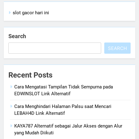
slot gacor hari ini
Search
SEARCH
Recent Posts
Cara Mengatasi Tampilan Tidak Sempurna pada
EDWINSLOT Link Alternatif
Cara Menghindari Halaman Palsu saat Mencari
LEBAH4D Link Alternatif
KAYA787 Alternatif sebagai Jalur Akses dengan Alur
yang Mudah Diikuti