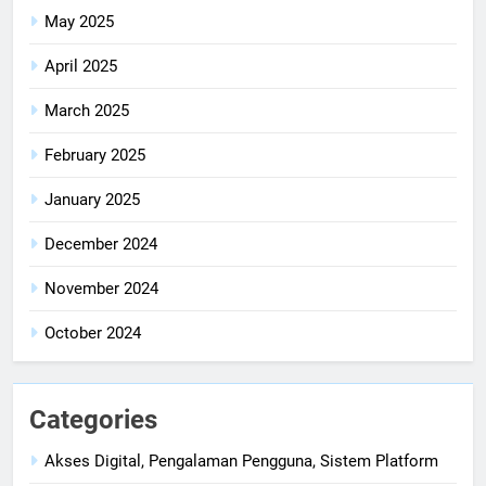
May 2025
April 2025
March 2025
February 2025
January 2025
December 2024
November 2024
October 2024
Categories
Akses Digital, Pengalaman Pengguna, Sistem Platform