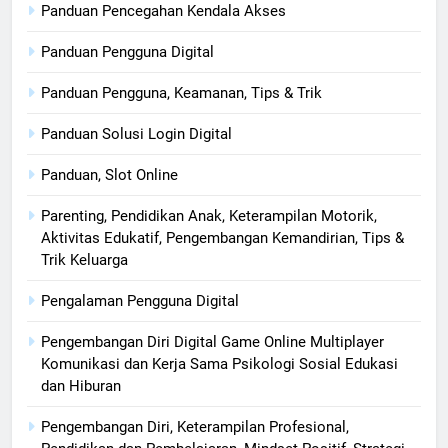
Panduan Pencegahan Kendala Akses
Panduan Pengguna Digital
Panduan Pengguna, Keamanan, Tips & Trik
Panduan Solusi Login Digital
Panduan, Slot Online
Parenting, Pendidikan Anak, Keterampilan Motorik,
Aktivitas Edukatif, Pengembangan Kemandirian, Tips &
Trik Keluarga
Pengalaman Pengguna Digital
Pengembangan Diri Digital Game Online Multiplayer
Komunikasi dan Kerja Sama Psikologi Sosial Edukasi
dan Hiburan
Pengembangan Diri, Keterampilan Profesional,