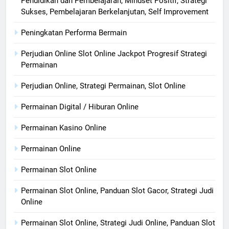
Pendidikan dan Pembelajaran, Mindset Positif, Strategi
Sukses, Pembelajaran Berkelanjutan, Self Improvement
Peningkatan Performa Bermain
Perjudian Online Slot Online Jackpot Progresif Strategi
Permainan
Perjudian Online, Strategi Permainan, Slot Online
Permainan Digital / Hiburan Online
Permainan Kasino Online
Permainan Online
Permainan Slot Online
Permainan Slot Online, Panduan Slot Gacor, Strategi Judi
Online
Permainan Slot Online, Strategi Judi Online, Panduan Slot