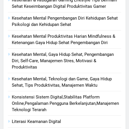
Sehat Keseimbangan Digital Produktivitas Gamer
Kesehatan Mental Pengembangan Diri Kehidupan Sehat
Psikologi dan Kehidupan Sehat
Kesehatan Mental Produktivitas Harian Mindfulness &
Ketenangan Gaya Hidup Sehat Pengembangan Diri
Kesehatan Mental, Gaya Hidup Sehat, Pengembangan
Diri, Self-Care, Manajemen Stres, Motivasi &
Produktivitas
Kesehatan Mental, Teknologi dan Game, Gaya Hidup
Sehat, Tips Produktivitas, Manajemen Waktu
Konsistensi Sistem Digital,Stabilitas Platform
Online,Pengalaman Pengguna Berkelanjutan,Manajemen
Teknologi Terarah
Literasi Keamanan Digital