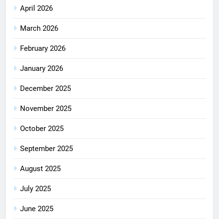
April 2026
March 2026
February 2026
January 2026
December 2025
November 2025
October 2025
September 2025
August 2025
July 2025
June 2025