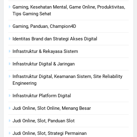
Gaming, Kesehatan Mental, Game Online, Produktivitas,
Tips Gaming Sehat
Gaming, Panduan, Champion4D
Identitas Brand dan Strategi Akses Digital
Infrastruktur & Rekayasa Sistem
Infrastruktur Digital & Jaringan
Infrastruktur Digital, Keamanan Sistem, Site Reliability
Engineering
Infrastruktur Platform Digital
Judi Online, Slot Online, Menang Besar
Judi Online, Slot, Panduan Slot
Judi Online, Slot, Strategi Permainan