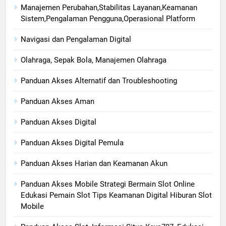
Manajemen Perubahan,Stabilitas Layanan,Keamanan
Sistem,Pengalaman Pengguna,Operasional Platform
Navigasi dan Pengalaman Digital
Olahraga, Sepak Bola, Manajemen Olahraga
Panduan Akses Alternatif dan Troubleshooting
Panduan Akses Aman
Panduan Akses Digital
Panduan Akses Digital Pemula
Panduan Akses Harian dan Keamanan Akun
Panduan Akses Mobile Strategi Bermain Slot Online
Edukasi Pemain Slot Tips Keamanan Digital Hiburan Slot
Mobile