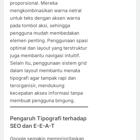
proporsional. Mereka
mengkombinasikan warna netral
untuk teks dengan aksen warna
pada tombol aksi, sehingga
pengguna mudah membedakan
elemen penting. Penggunaan spasi
optimal dan layout yang terstruktur
juga membantu navigasi intuitif.
Selain itu, penggunaan sistem grid
dalam layout membantu menata
tipografi agar tampak rapi dan
terorganisir, mendukung
kecepatan akses informasi tanpa
membuat pengguna bingung.
Pengaruh Tipografi terhadap
SEO dan E-E-A-T
Google semakin memprioritaskan