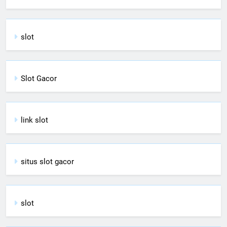
slot
Slot Gacor
link slot
situs slot gacor
slot