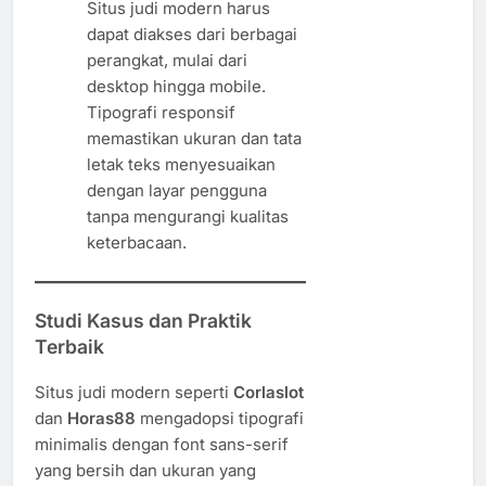
Situs judi modern harus
dapat diakses dari berbagai
perangkat, mulai dari
desktop hingga mobile.
Tipografi responsif
memastikan ukuran dan tata
letak teks menyesuaikan
dengan layar pengguna
tanpa mengurangi kualitas
keterbacaan.
Studi Kasus dan Praktik
Terbaik
Situs judi modern seperti
Corlaslot
dan
Horas88
mengadopsi tipografi
minimalis dengan font sans-serif
yang bersih dan ukuran yang