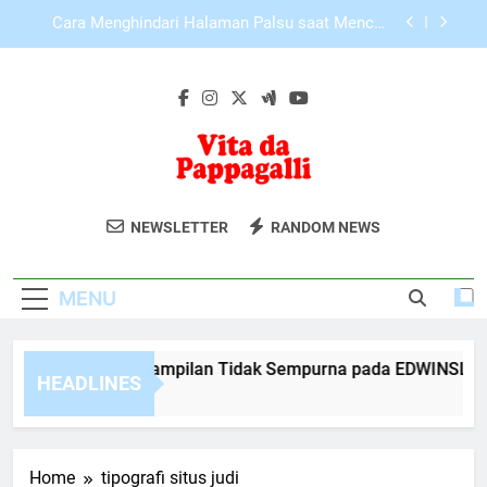
Skip
KAYA787 Alternatif sebagai Jalur Akses dengan
to
Alur yang Mudah Diikuti
content
Cara Mengakses KAYA787 Alternatif melalui
Jaringan Internet Pribadi dengan Aman
Cara Mengatasi Tampilan Tidak Sempurna pada
EDWINSLOT Link Alternatif
Cara Menghindari Halaman Palsu saat Mencari
LEBAH4D Link Alternatif
Vita Da
Pelajari Cara Merawat Burung Eksotis
KAYA787 Alternatif sebagai Jalur Akses dengan
NEWSLETTER
RANDOM NEWS
Alur yang Mudah Diikuti
Pappagalli
Anda Dengan Vita Da Pappagalli.
Cara Mengakses KAYA787 Alternatif melalui
Dapatkan Tips Perawatan, Makanan,
Jaringan Internet Pribadi dengan Aman
MENU
Dan Kesehatan Burung Paruh Bengkok.
ra Mengatasi Tampilan Tidak Sempurna pada EDWINSLOT Link
HEADLINES
Weeks Ago
Home
tipografi situs judi