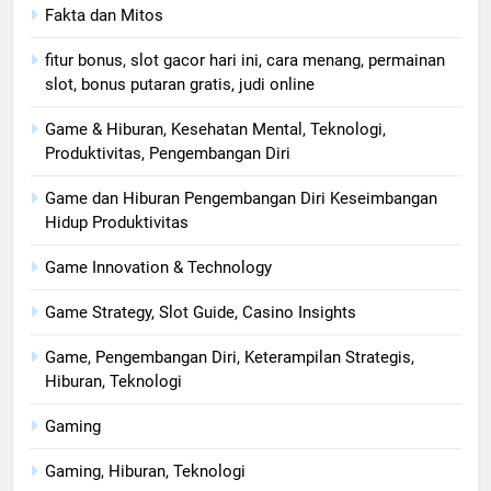
Fakta dan Mitos
fitur bonus, slot gacor hari ini, cara menang, permainan
slot, bonus putaran gratis, judi online
Game & Hiburan, Kesehatan Mental, Teknologi,
Produktivitas, Pengembangan Diri
Game dan Hiburan Pengembangan Diri Keseimbangan
Hidup Produktivitas
Game Innovation & Technology
Game Strategy, Slot Guide, Casino Insights
Game, Pengembangan Diri, Keterampilan Strategis,
Hiburan, Teknologi
Gaming
Gaming, Hiburan, Teknologi