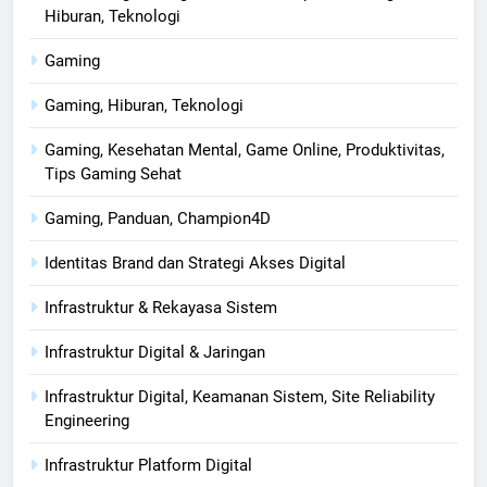
Hiburan, Teknologi
Gaming
Gaming, Hiburan, Teknologi
Gaming, Kesehatan Mental, Game Online, Produktivitas,
Tips Gaming Sehat
Gaming, Panduan, Champion4D
Identitas Brand dan Strategi Akses Digital
Infrastruktur & Rekayasa Sistem
Infrastruktur Digital & Jaringan
Infrastruktur Digital, Keamanan Sistem, Site Reliability
Engineering
Infrastruktur Platform Digital