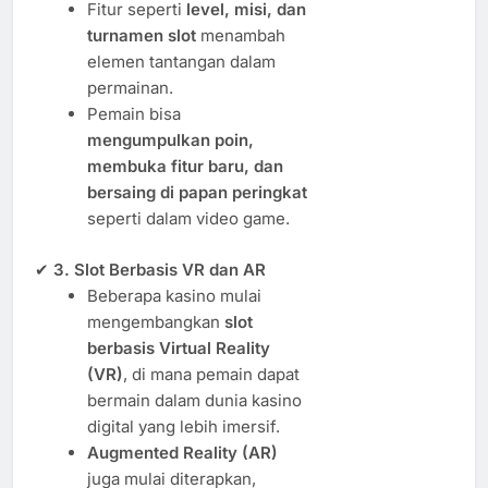
Fitur seperti
level, misi, dan
turnamen slot
menambah
elemen tantangan dalam
permainan.
Pemain bisa
mengumpulkan poin,
membuka fitur baru, dan
bersaing di papan peringkat
seperti dalam video game.
✔
3. Slot Berbasis VR dan AR
Beberapa kasino mulai
mengembangkan
slot
berbasis Virtual Reality
(VR)
, di mana pemain dapat
bermain dalam dunia kasino
digital yang lebih imersif.
Augmented Reality (AR)
juga mulai diterapkan,