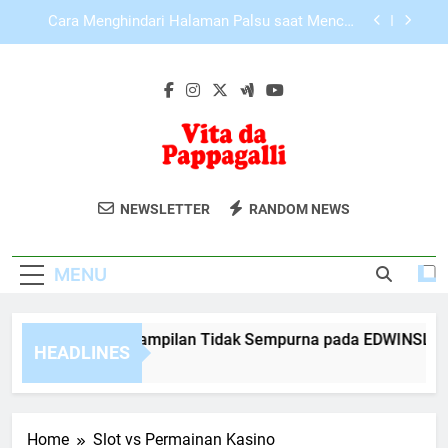
Skip
KAYA787 Alternatif sebagai Jalur Akses dengan
to
Alur yang Mudah Diikuti
content
Cara Mengakses KAYA787 Alternatif melalui
Jaringan Internet Pribadi dengan Aman
Cara Mengatasi Tampilan Tidak Sempurna pada
EDWINSLOT Link Alternatif
Cara Menghindari Halaman Palsu saat Mencari
LEBAH4D Link Alternatif
Vita Da
Pelajari Cara Merawat Burung Eksotis
KAYA787 Alternatif sebagai Jalur Akses dengan
NEWSLETTER
RANDOM NEWS
Alur yang Mudah Diikuti
Pappagalli
Anda Dengan Vita Da Pappagalli.
Cara Mengakses KAYA787 Alternatif melalui
Dapatkan Tips Perawatan, Makanan,
Jaringan Internet Pribadi dengan Aman
MENU
Dan Kesehatan Burung Paruh Bengkok.
ra Mengatasi Tampilan Tidak Sempurna pada EDWINSLOT Link 
HEADLINES
Weeks Ago
Home
Slot vs Permainan Kasino