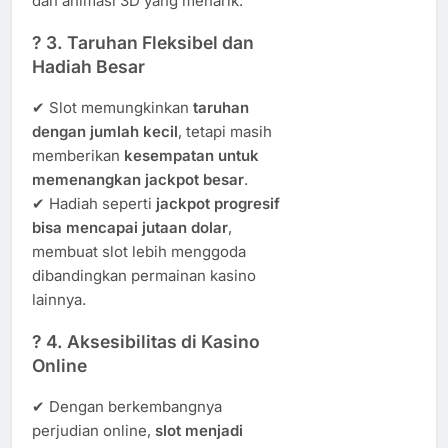
dan animasi 3D yang menarik.
? 3. Taruhan Fleksibel dan
Hadiah Besar
✔ Slot memungkinkan
taruhan
dengan jumlah kecil
, tetapi masih
memberikan
kesempatan untuk
memenangkan jackpot besar
.
✔ Hadiah seperti
jackpot progresif
bisa mencapai jutaan dolar
,
membuat slot lebih menggoda
dibandingkan permainan kasino
lainnya.
? 4. Aksesibilitas di Kasino
Online
✔ Dengan berkembangnya
perjudian online,
slot menjadi