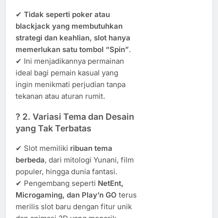
✔
Tidak seperti poker atau
blackjack yang membutuhkan
strategi dan keahlian, slot hanya
memerlukan satu tombol “Spin”
.
✔ Ini menjadikannya permainan
ideal bagi pemain kasual yang
ingin menikmati perjudian tanpa
tekanan atau aturan rumit.
? 2. Variasi Tema dan Desain
yang Tak Terbatas
✔ Slot memiliki
ribuan tema
berbeda
, dari mitologi Yunani, film
populer, hingga dunia fantasi.
✔ Pengembang seperti
NetEnt,
Microgaming, dan Play’n GO
terus
merilis slot baru dengan fitur unik