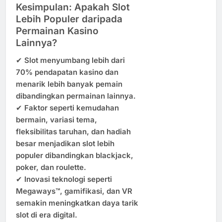
Kesimpulan: Apakah Slot
Lebih Populer daripada
Permainan Kasino
Lainnya?
✔
Slot menyumbang lebih dari
70% pendapatan kasino dan
menarik lebih banyak pemain
dibandingkan permainan lainnya.
✔
Faktor seperti kemudahan
bermain, variasi tema,
fleksibilitas taruhan, dan hadiah
besar menjadikan slot lebih
populer dibandingkan blackjack,
poker, dan roulette.
✔
Inovasi teknologi seperti
Megaways™, gamifikasi, dan VR
semakin meningkatkan daya tarik
slot di era digital.