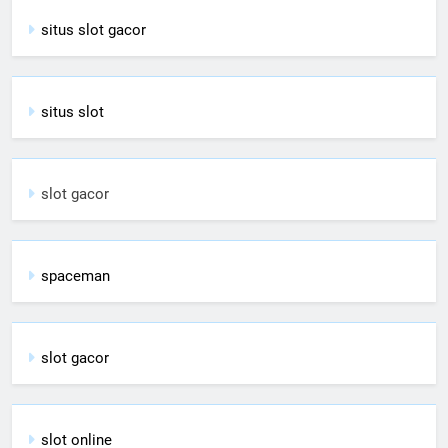
situs slot gacor
situs slot
slot gacor
spaceman
slot gacor
slot online