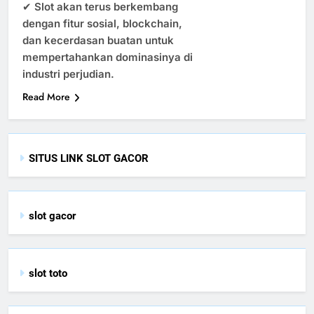
✔
Slot akan terus berkembang
dengan fitur sosial, blockchain,
dan kecerdasan buatan untuk
mempertahankan dominasinya di
industri perjudian.
Read More
SITUS LINK SLOT GACOR
slot gacor
slot toto