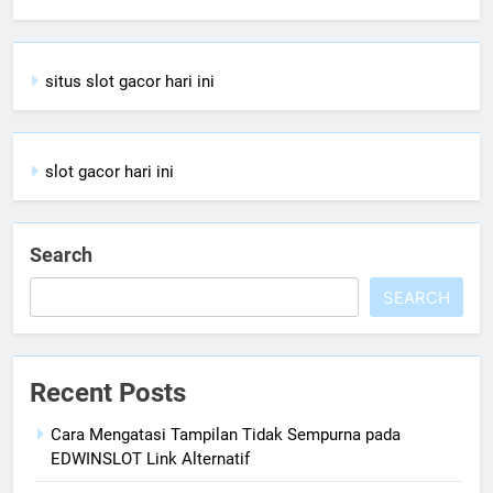
situs slot gacor hari ini
slot gacor hari ini
Search
SEARCH
Recent Posts
Cara Mengatasi Tampilan Tidak Sempurna pada
EDWINSLOT Link Alternatif