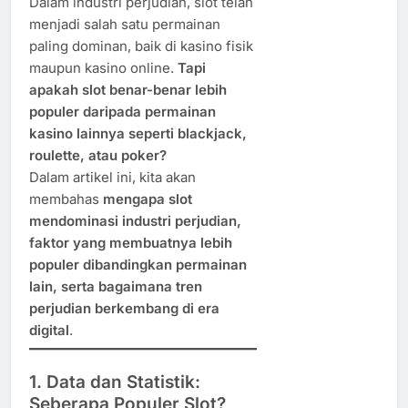
Dalam industri perjudian, slot telah
menjadi salah satu permainan
paling dominan, baik di kasino fisik
maupun kasino online.
Tapi
apakah slot benar-benar lebih
populer daripada permainan
kasino lainnya seperti blackjack,
roulette, atau poker?
Dalam artikel ini, kita akan
membahas
mengapa slot
mendominasi industri perjudian,
faktor yang membuatnya lebih
populer dibandingkan permainan
lain, serta bagaimana tren
perjudian berkembang di era
digital
.
1. Data dan Statistik:
Seberapa Populer Slot?