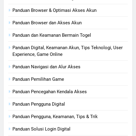
Panduan Browser & Optimasi Akses Akun
Panduan Browser dan Akses Akun
Panduan dan Keamanan Bermain Togel
Panduan Digital, Keamanan Akun, Tips Teknologi, User
Experience, Game Online
Panduan Navigasi dan Alur Akses
Panduan Pemilihan Game
Panduan Pencegahan Kendala Akses
Panduan Pengguna Digital
Panduan Pengguna, Keamanan, Tips & Trik
Panduan Solusi Login Digital