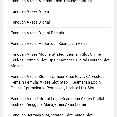
Panduan Akses Alternatif dan Troubleshooting
Panduan Akses Aman
Panduan Akses Digital
Panduan Akses Digital Pemula
Panduan Akses Harian dan Keamanan Akun
Panduan Akses Mobile Strategi Bermain Slot Online
Edukasi Pemain Slot Tips Keamanan Digital Hiburan Slot
Mobile
Panduan Akses Slot, Informasi Situs Kaya787, Edukasi
Pemain Pemula, Akses Slot Stabil, Keamanan Login
Online, Optimalisasi Perangkat, Update Link Slot
Panduan Akun Tutorial Login Keamanan Akses Digital
Edukasi Pengguna Manajemen Akun Online
Panduan Bermain Slot, Strategi Slot, Mitos Slot