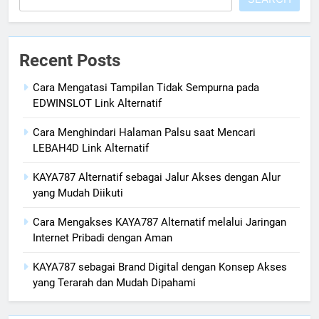
Recent Posts
Cara Mengatasi Tampilan Tidak Sempurna pada
EDWINSLOT Link Alternatif
Cara Menghindari Halaman Palsu saat Mencari
LEBAH4D Link Alternatif
KAYA787 Alternatif sebagai Jalur Akses dengan Alur
yang Mudah Diikuti
Cara Mengakses KAYA787 Alternatif melalui Jaringan
Internet Pribadi dengan Aman
KAYA787 sebagai Brand Digital dengan Konsep Akses
yang Terarah dan Mudah Dipahami