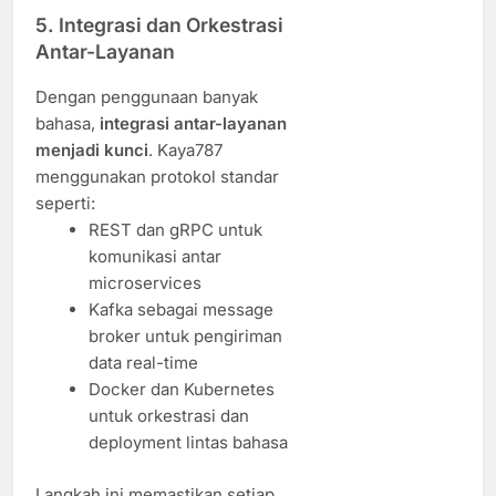
5.
Integrasi dan Orkestrasi
Antar-Layanan
Dengan penggunaan banyak
bahasa,
integrasi antar-layanan
menjadi kunci
. Kaya787
menggunakan protokol standar
seperti:
REST dan gRPC untuk
komunikasi antar
microservices
Kafka sebagai message
broker untuk pengiriman
data real-time
Docker dan Kubernetes
untuk orkestrasi dan
deployment lintas bahasa
Langkah ini memastikan setiap