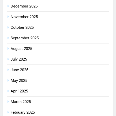
December 2025
November 2025
October 2025
September 2025
August 2025
July 2025
June 2025
May 2025
April 2025
March 2025
February 2025