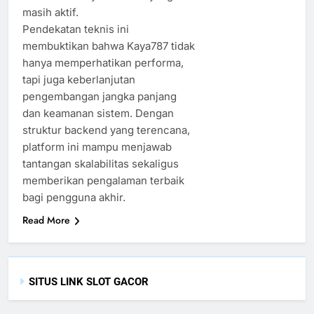
masih aktif.
Pendekatan teknis ini
membuktikan bahwa Kaya787 tidak
hanya memperhatikan performa,
tapi juga keberlanjutan
pengembangan jangka panjang
dan keamanan sistem. Dengan
struktur backend yang terencana,
platform ini mampu menjawab
tantangan skalabilitas sekaligus
memberikan pengalaman terbaik
bagi pengguna akhir.
Read More
SITUS LINK SLOT GACOR