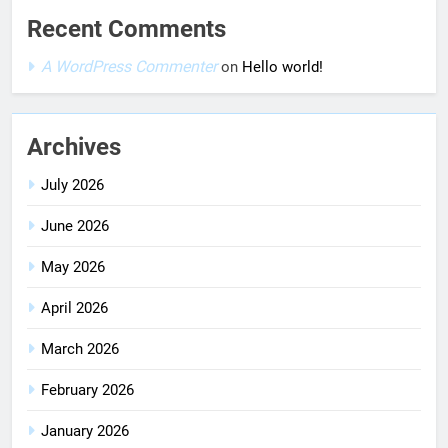
Recent Comments
A WordPress Commenter
on
Hello world!
Archives
July 2026
June 2026
May 2026
April 2026
March 2026
February 2026
January 2026