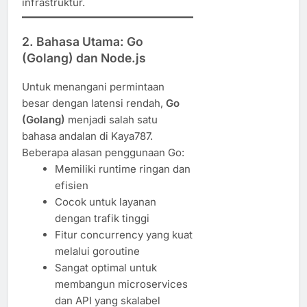
infrastruktur.
2.
Bahasa Utama: Go
(Golang) dan Node.js
Untuk menangani permintaan
besar dengan latensi rendah,
Go
(Golang)
menjadi salah satu
bahasa andalan di Kaya787.
Beberapa alasan penggunaan Go:
Memiliki runtime ringan dan
efisien
Cocok untuk layanan
dengan trafik tinggi
Fitur concurrency yang kuat
melalui goroutine
Sangat optimal untuk
membangun microservices
dan API yang skalabel