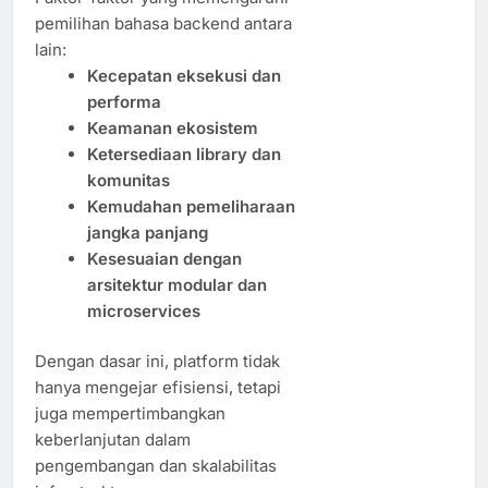
pemilihan bahasa backend antara
lain:
Kecepatan eksekusi dan
performa
Keamanan ekosistem
Ketersediaan library dan
komunitas
Kemudahan pemeliharaan
jangka panjang
Kesesuaian dengan
arsitektur modular dan
microservices
Dengan dasar ini, platform tidak
hanya mengejar efisiensi, tetapi
juga mempertimbangkan
keberlanjutan dalam
pengembangan dan skalabilitas