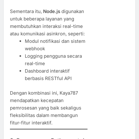
Sementara itu,
Node.js
digunakan
untuk beberapa layanan yang
membutuhkan interaksi real-time
atau komunikasi asinkron, seperti:
Modul notifikasi dan sistem
webhook
Logging pengguna secara
real-time
Dashboard interaktif
berbasis RESTful API
Dengan kombinasi ini, Kaya787
mendapatkan kecepatan
pemrosesan yang baik sekaligus
fleksibilitas dalam membangun
fitur-fitur interaktif.