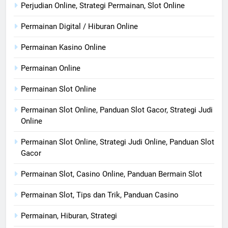
Perjudian Online, Strategi Permainan, Slot Online
Permainan Digital / Hiburan Online
Permainan Kasino Online
Permainan Online
Permainan Slot Online
Permainan Slot Online, Panduan Slot Gacor, Strategi Judi
Online
Permainan Slot Online, Strategi Judi Online, Panduan Slot
Gacor
Permainan Slot, Casino Online, Panduan Bermain Slot
Permainan Slot, Tips dan Trik, Panduan Casino
Permainan, Hiburan, Strategi