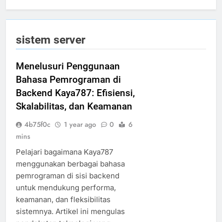
sistem server
Menelusuri Penggunaan
Bahasa Pemrograman di
Backend Kaya787: Efisiensi,
Skalabilitas, dan Keamanan
4b75f0c
1 year ago
0
6
mins
Pelajari bagaimana Kaya787
menggunakan berbagai bahasa
pemrograman di sisi backend
untuk mendukung performa,
keamanan, dan fleksibilitas
sistemnya. Artikel ini mengulas