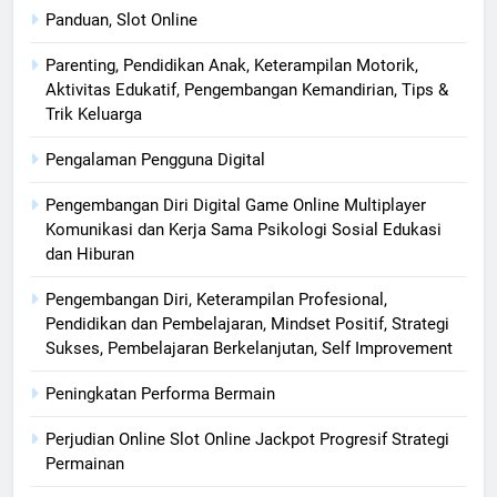
Panduan, Slot Online
Parenting, Pendidikan Anak, Keterampilan Motorik,
Aktivitas Edukatif, Pengembangan Kemandirian, Tips &
Trik Keluarga
Pengalaman Pengguna Digital
Pengembangan Diri Digital Game Online Multiplayer
Komunikasi dan Kerja Sama Psikologi Sosial Edukasi
dan Hiburan
Pengembangan Diri, Keterampilan Profesional,
Pendidikan dan Pembelajaran, Mindset Positif, Strategi
Sukses, Pembelajaran Berkelanjutan, Self Improvement
Peningkatan Performa Bermain
Perjudian Online Slot Online Jackpot Progresif Strategi
Permainan