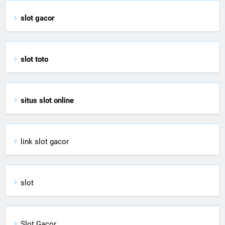
slot gacor
slot toto
situs slot online
link slot gacor
slot
Slot Gacor