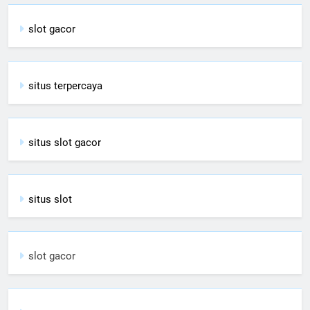
slot gacor
situs terpercaya
situs slot gacor
situs slot
slot gacor