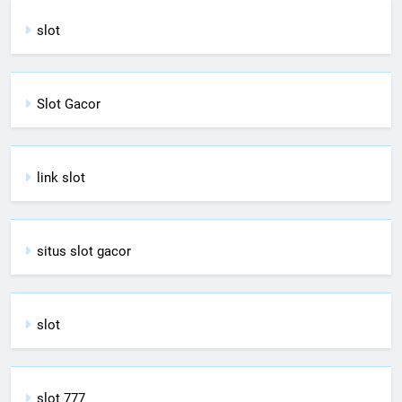
slot
Slot Gacor
link slot
situs slot gacor
slot
slot 777