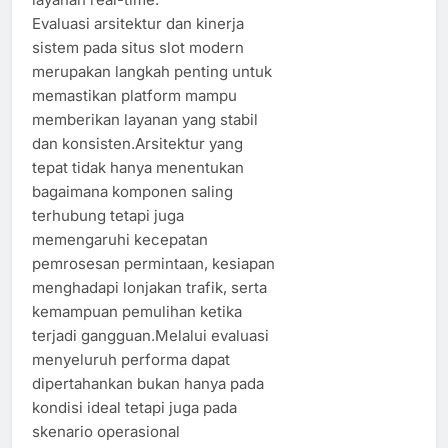
Evaluasi arsitektur dan kinerja
sistem pada situs slot modern
merupakan langkah penting untuk
memastikan platform mampu
memberikan layanan yang stabil
dan konsisten.Arsitektur yang
tepat tidak hanya menentukan
bagaimana komponen saling
terhubung tetapi juga
memengaruhi kecepatan
pemrosesan permintaan, kesiapan
menghadapi lonjakan trafik, serta
kemampuan pemulihan ketika
terjadi gangguan.Melalui evaluasi
menyeluruh performa dapat
dipertahankan bukan hanya pada
kondisi ideal tetapi juga pada
skenario operasional