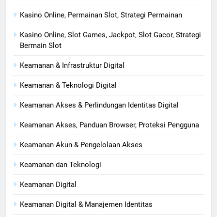
Kasino Online, Permainan Slot, Strategi Permainan
Kasino Online, Slot Games, Jackpot, Slot Gacor, Strategi
Bermain Slot
Keamanan & Infrastruktur Digital
Keamanan & Teknologi Digital
Keamanan Akses & Perlindungan Identitas Digital
Keamanan Akses, Panduan Browser, Proteksi Pengguna
Keamanan Akun & Pengelolaan Akses
Keamanan dan Teknologi
Keamanan Digital
Keamanan Digital & Manajemen Identitas