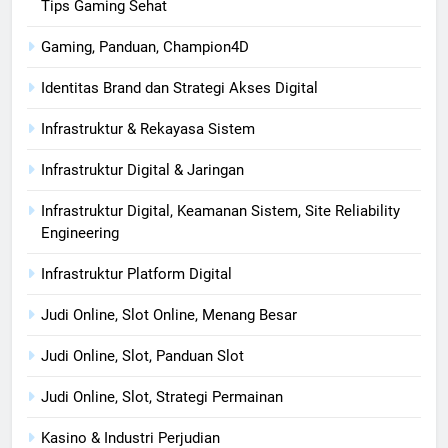
Tips Gaming Sehat
Gaming, Panduan, Champion4D
Identitas Brand dan Strategi Akses Digital
Infrastruktur & Rekayasa Sistem
Infrastruktur Digital & Jaringan
Infrastruktur Digital, Keamanan Sistem, Site Reliability
Engineering
Infrastruktur Platform Digital
Judi Online, Slot Online, Menang Besar
Judi Online, Slot, Panduan Slot
Judi Online, Slot, Strategi Permainan
Kasino & Industri Perjudian