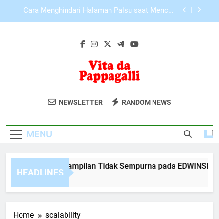
Skip
KAYA787 Alternatif sebagai Jalur Akses dengan
to
Alur yang Mudah Diikuti
content
Cara Mengakses KAYA787 Alternatif melalui
Jaringan Internet Pribadi dengan Aman
Cara Mengatasi Tampilan Tidak Sempurna pada
EDWINSLOT Link Alternatif
Cara Menghindari Halaman Palsu saat Mencari
LEBAH4D Link Alternatif
Vita Da
Pelajari Cara Merawat Burung Eksotis
KAYA787 Alternatif sebagai Jalur Akses dengan
NEWSLETTER
RANDOM NEWS
Alur yang Mudah Diikuti
Pappagalli
Anda Dengan Vita Da Pappagalli.
Cara Mengakses KAYA787 Alternatif melalui
Dapatkan Tips Perawatan, Makanan,
Jaringan Internet Pribadi dengan Aman
MENU
Dan Kesehatan Burung Paruh Bengkok.
ra Mengatasi Tampilan Tidak Sempurna pada EDWINSLOT Link 
HEADLINES
Weeks Ago
Home
scalability