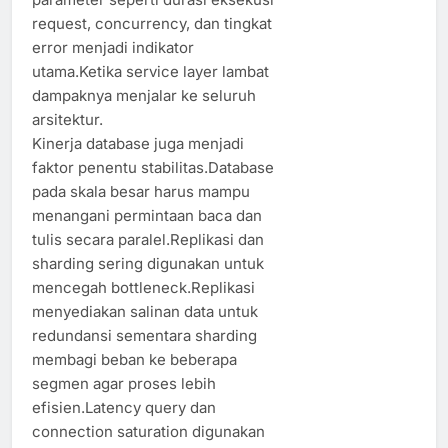
request, concurrency, dan tingkat
error menjadi indikator
utama.Ketika service layer lambat
dampaknya menjalar ke seluruh
arsitektur.
Kinerja database juga menjadi
faktor penentu stabilitas.Database
pada skala besar harus mampu
menangani permintaan baca dan
tulis secara paralel.Replikasi dan
sharding sering digunakan untuk
mencegah bottleneck.Replikasi
menyediakan salinan data untuk
redundansi sementara sharding
membagi beban ke beberapa
segmen agar proses lebih
efisien.Latency query dan
connection saturation digunakan