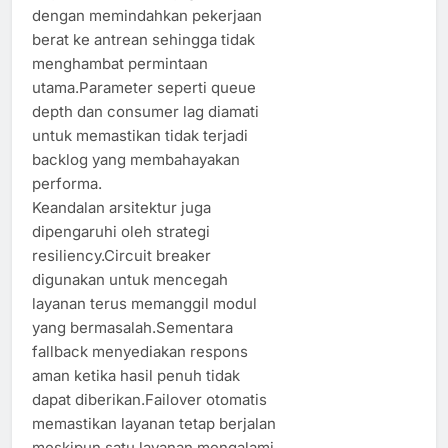
dengan memindahkan pekerjaan
berat ke antrean sehingga tidak
menghambat permintaan
utama.Parameter seperti queue
depth dan consumer lag diamati
untuk memastikan tidak terjadi
backlog yang membahayakan
performa.
Keandalan arsitektur juga
dipengaruhi oleh strategi
resiliency.Circuit breaker
digunakan untuk mencegah
layanan terus memanggil modul
yang bermasalah.Sementara
fallback menyediakan respons
aman ketika hasil penuh tidak
dapat diberikan.Failover otomatis
memastikan layanan tetap berjalan
meskipun satu layanan mengalami