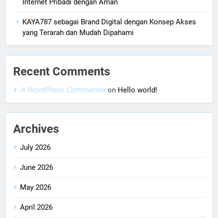
Internet Pribadi dengan Aman
KAYA787 sebagai Brand Digital dengan Konsep Akses
yang Terarah dan Mudah Dipahami
Recent Comments
A WordPress Commenter
on
Hello world!
Archives
July 2026
June 2026
May 2026
April 2026