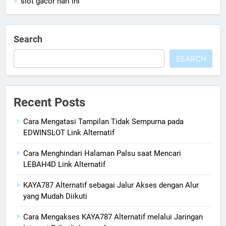
slot gacor hari ini
Search
SEARCH
Recent Posts
Cara Mengatasi Tampilan Tidak Sempurna pada
EDWINSLOT Link Alternatif
Cara Menghindari Halaman Palsu saat Mencari
LEBAH4D Link Alternatif
KAYA787 Alternatif sebagai Jalur Akses dengan Alur
yang Mudah Diikuti
Cara Mengakses KAYA787 Alternatif melalui Jaringan