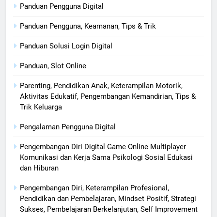
Panduan Pengguna Digital
Panduan Pengguna, Keamanan, Tips & Trik
Panduan Solusi Login Digital
Panduan, Slot Online
Parenting, Pendidikan Anak, Keterampilan Motorik,
Aktivitas Edukatif, Pengembangan Kemandirian, Tips &
Trik Keluarga
Pengalaman Pengguna Digital
Pengembangan Diri Digital Game Online Multiplayer
Komunikasi dan Kerja Sama Psikologi Sosial Edukasi
dan Hiburan
Pengembangan Diri, Keterampilan Profesional,
Pendidikan dan Pembelajaran, Mindset Positif, Strategi
Sukses, Pembelajaran Berkelanjutan, Self Improvement