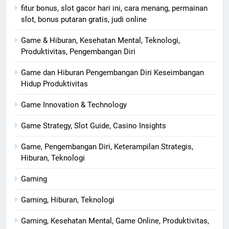
fitur bonus, slot gacor hari ini, cara menang, permainan
slot, bonus putaran gratis, judi online
Game & Hiburan, Kesehatan Mental, Teknologi,
Produktivitas, Pengembangan Diri
Game dan Hiburan Pengembangan Diri Keseimbangan
Hidup Produktivitas
Game Innovation & Technology
Game Strategy, Slot Guide, Casino Insights
Game, Pengembangan Diri, Keterampilan Strategis,
Hiburan, Teknologi
Gaming
Gaming, Hiburan, Teknologi
Gaming, Kesehatan Mental, Game Online, Produktivitas,