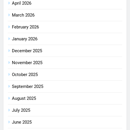
April 2026
March 2026
February 2026
January 2026
December 2025
November 2025
October 2025
September 2025
August 2025
July 2025
June 2025