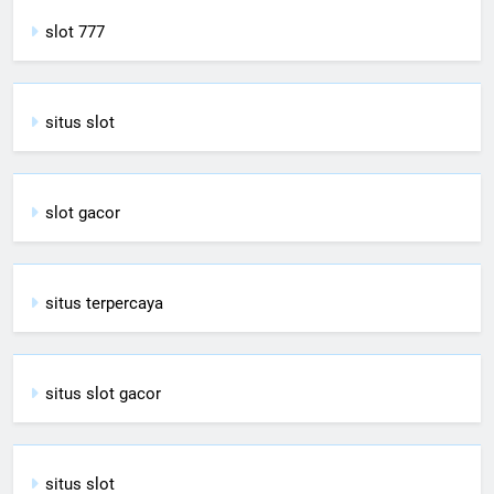
slot 777
situs slot
slot gacor
situs terpercaya
situs slot gacor
situs slot