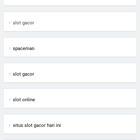
slot gacor
spaceman
slot gacor
slot online
situs slot gacor hari ini