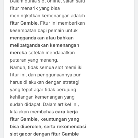
Dalam dunia slot online, salah satu
fitur menarik yang bisa
meningkatkan kemenangan adalah
fitur Gamble
. Fitur ini memberikan
kesempatan bagi pemain untuk
menggandakan atau bahkan
melipatgandakan kemenangan
mereka
setelah mendapatkan
putaran yang menang.
Namun, tidak semua slot memiliki
fitur ini, dan penggunaannya pun
harus dilakukan dengan strategi
yang tepat agar tidak berujung
kehilangan kemenangan yang
sudah didapat. Dalam artikel ini,
kita akan membahas
cara kerja
fitur Gamble, keuntungan yang
bisa diperoleh, serta rekomendasi
slot gacor dengan fitur Gamble