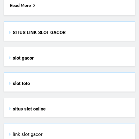
Read More
SITUS LINK SLOT GACOR
slot gacor
slot toto
situs slot online
link slot gacor