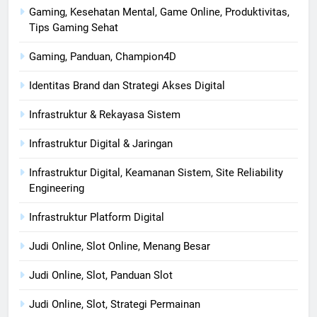
Gaming, Kesehatan Mental, Game Online, Produktivitas,
Tips Gaming Sehat
Gaming, Panduan, Champion4D
Identitas Brand dan Strategi Akses Digital
Infrastruktur & Rekayasa Sistem
Infrastruktur Digital & Jaringan
Infrastruktur Digital, Keamanan Sistem, Site Reliability
Engineering
Infrastruktur Platform Digital
Judi Online, Slot Online, Menang Besar
Judi Online, Slot, Panduan Slot
Judi Online, Slot, Strategi Permainan