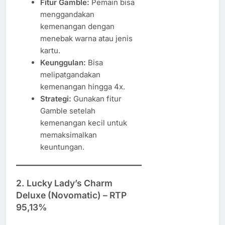
Fitur Gamble:
Pemain bisa
menggandakan
kemenangan dengan
menebak warna atau jenis
kartu.
Keunggulan:
Bisa
melipatgandakan
kemenangan hingga 4x.
Strategi:
Gunakan fitur
Gamble setelah
kemenangan kecil untuk
memaksimalkan
keuntungan.
2. Lucky Lady’s Charm
Deluxe (Novomatic) – RTP
95,13%