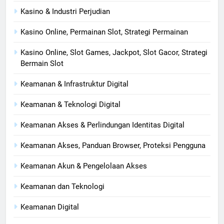
Kasino & Industri Perjudian
Kasino Online, Permainan Slot, Strategi Permainan
Kasino Online, Slot Games, Jackpot, Slot Gacor, Strategi
Bermain Slot
Keamanan & Infrastruktur Digital
Keamanan & Teknologi Digital
Keamanan Akses & Perlindungan Identitas Digital
Keamanan Akses, Panduan Browser, Proteksi Pengguna
Keamanan Akun & Pengelolaan Akses
Keamanan dan Teknologi
Keamanan Digital