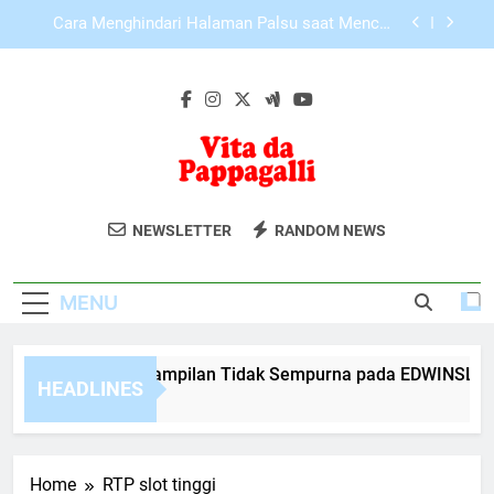
Skip
KAYA787 Alternatif sebagai Jalur Akses dengan
to
Alur yang Mudah Diikuti
content
Cara Mengakses KAYA787 Alternatif melalui
Jaringan Internet Pribadi dengan Aman
Cara Mengatasi Tampilan Tidak Sempurna pada
EDWINSLOT Link Alternatif
Cara Menghindari Halaman Palsu saat Mencari
LEBAH4D Link Alternatif
Vita Da
Pelajari Cara Merawat Burung Eksotis
KAYA787 Alternatif sebagai Jalur Akses dengan
NEWSLETTER
RANDOM NEWS
Alur yang Mudah Diikuti
Pappagalli
Anda Dengan Vita Da Pappagalli.
Cara Mengakses KAYA787 Alternatif melalui
Dapatkan Tips Perawatan, Makanan,
Jaringan Internet Pribadi dengan Aman
MENU
Dan Kesehatan Burung Paruh Bengkok.
ra Mengatasi Tampilan Tidak Sempurna pada EDWINSLOT Link
HEADLINES
Weeks Ago
Home
RTP slot tinggi