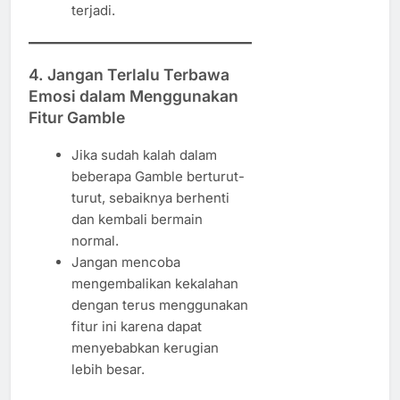
terjadi.
4. Jangan Terlalu Terbawa
Emosi dalam Menggunakan
Fitur Gamble
Jika sudah kalah dalam
beberapa Gamble berturut-
turut, sebaiknya berhenti
dan kembali bermain
normal.
Jangan mencoba
mengembalikan kekalahan
dengan terus menggunakan
fitur ini karena dapat
menyebabkan kerugian
lebih besar.