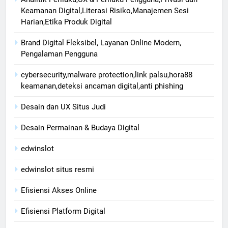
Keamanan Digital,Literasi Risiko,Manajemen Sesi
Harian,Etika Produk Digital
Brand Digital Fleksibel, Layanan Online Modern,
Pengalaman Pengguna
cybersecurity,malware protection,link palsu,hora88
keamanan,deteksi ancaman digital,anti phishing
Desain dan UX Situs Judi
Desain Permainan & Budaya Digital
edwinslot
edwinslot situs resmi
Efisiensi Akses Online
Efisiensi Platform Digital