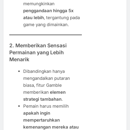
memungkinkan
penggandaan hingga 5x
atau lebih
, tergantung pada
game yang dimainkan.
2. Memberikan Sensasi
Permainan yang Lebih
Menarik
Dibandingkan hanya
mengandalkan putaran
biasa, fitur Gamble
memberikan
elemen
strategi tambahan
.
Pemain harus memilih
apakah ingin
mempertaruhkan
kemenangan mereka atau