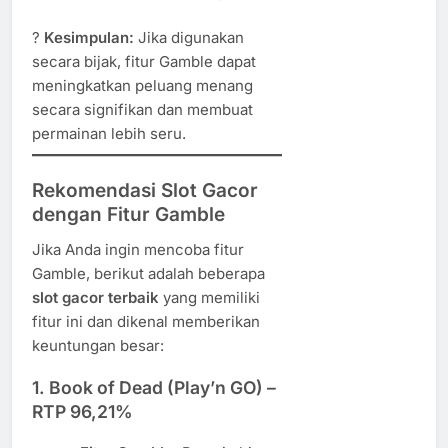
?
Kesimpulan:
Jika digunakan
secara bijak, fitur Gamble dapat
meningkatkan peluang menang
secara signifikan dan membuat
permainan lebih seru.
Rekomendasi Slot Gacor
dengan Fitur Gamble
Jika Anda ingin mencoba fitur
Gamble, berikut adalah beberapa
slot gacor terbaik
yang memiliki
fitur ini dan dikenal memberikan
keuntungan besar:
1. Book of Dead (Play’n GO) –
RTP 96,21%