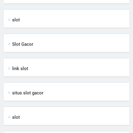
slot
Slot Gacor
link slot
situs slot gacor
slot