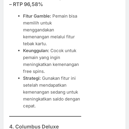
– RTP 96,58%
Fitur Gamble:
Pemain bisa
memilih untuk
menggandakan
kemenangan melalui fitur
tebak kartu.
Keunggulan:
Cocok untuk
pemain yang ingin
meningkatkan kemenangan
free spins.
Strategi:
Gunakan fitur ini
setelah mendapatkan
kemenangan sedang untuk
meningkatkan saldo dengan
cepat.
4. Columbus Deluxe