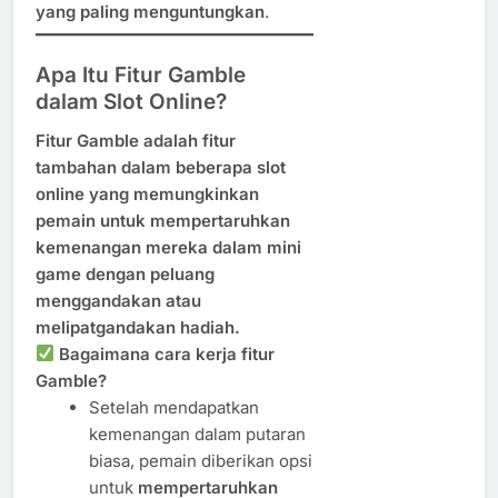
yang paling menguntungkan
.
Apa Itu Fitur Gamble
dalam Slot Online?
Fitur Gamble adalah fitur
tambahan dalam beberapa slot
online yang memungkinkan
pemain untuk mempertaruhkan
kemenangan mereka dalam mini
game dengan peluang
menggandakan atau
melipatgandakan hadiah.
Bagaimana cara kerja fitur
Gamble?
Setelah mendapatkan
kemenangan dalam putaran
biasa, pemain diberikan opsi
untuk
mempertaruhkan