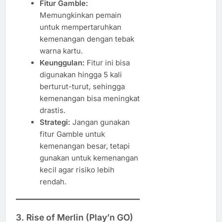
Fitur Gamble:
Memungkinkan pemain
untuk mempertaruhkan
kemenangan dengan tebak
warna kartu.
Keunggulan:
Fitur ini bisa
digunakan hingga 5 kali
berturut-turut, sehingga
kemenangan bisa meningkat
drastis.
Strategi:
Jangan gunakan
fitur Gamble untuk
kemenangan besar, tetapi
gunakan untuk kemenangan
kecil agar risiko lebih
rendah.
3. Rise of Merlin (Play’n GO)