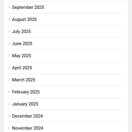
September 2025
August 2025
July 2025
June 2025
May 2025
April 2025
March 2025
February 2025
January 2025
December 2024
November 2024