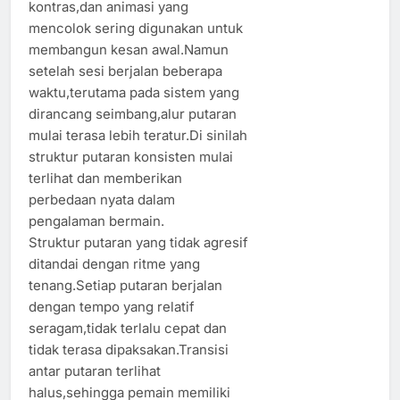
kontras,dan animasi yang
mencolok sering digunakan untuk
membangun kesan awal.Namun
setelah sesi berjalan beberapa
waktu,terutama pada sistem yang
dirancang seimbang,alur putaran
mulai terasa lebih teratur.Di sinilah
struktur putaran konsisten mulai
terlihat dan memberikan
perbedaan nyata dalam
pengalaman bermain.
Struktur putaran yang tidak agresif
ditandai dengan ritme yang
tenang.Setiap putaran berjalan
dengan tempo yang relatif
seragam,tidak terlalu cepat dan
tidak terasa dipaksakan.Transisi
antar putaran terlihat
halus,sehingga pemain memiliki