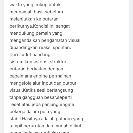
waktu yang cukup untuk
mengamati hasil sebelum
melanjutkan ke putaran
berikutnya.Kondisi ini sangat
mendukung pemain yang
mengandalkan pengamatan visual
dibandingkan reaksi spontan.
Dari sudut pandang
sistem,konsistensi struktur
putaran berkaitan dengan
bagaimana engine permainan
mengelola alur input dan output
visual.Ketika sesi berlangsung
tanpa gangguan besar,seperti
reset atau jeda panjang,engine
bekerja dalam pola yang
stabil.Hasilnya adalah putaran yang
tampil berurutan dan mudah diikuti
tanpa lonjakan perilaku yang