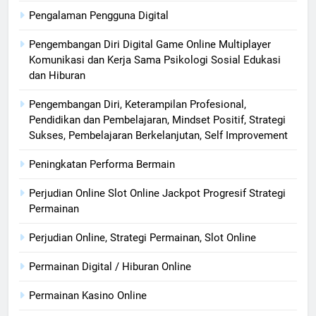
Pengalaman Pengguna Digital
Pengembangan Diri Digital Game Online Multiplayer
Komunikasi dan Kerja Sama Psikologi Sosial Edukasi
dan Hiburan
Pengembangan Diri, Keterampilan Profesional,
Pendidikan dan Pembelajaran, Mindset Positif, Strategi
Sukses, Pembelajaran Berkelanjutan, Self Improvement
Peningkatan Performa Bermain
Perjudian Online Slot Online Jackpot Progresif Strategi
Permainan
Perjudian Online, Strategi Permainan, Slot Online
Permainan Digital / Hiburan Online
Permainan Kasino Online