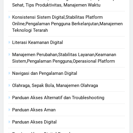
Sehat, Tips Produktivitas, Manajemen Waktu
Konsistensi Sistem Digital,Stabilitas Platform
Online,Pengalaman Pengguna Berkelanjutan,Manajemen
Teknologi Terarah
Literasi Keamanan Digital
Manajemen Perubahan,Stabilitas Layanan,Keamanan
Sistem,Pengalaman Pengguna,Operasional Platform
Navigasi dan Pengalaman Digital
Olahraga, Sepak Bola, Manajemen Olahraga
Panduan Akses Alternatif dan Troubleshooting
Panduan Akses Aman
Panduan Akses Digital