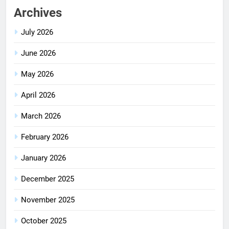
Archives
July 2026
June 2026
May 2026
April 2026
March 2026
February 2026
January 2026
December 2025
November 2025
October 2025