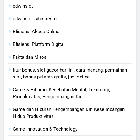
edwinslot
edwinslot situs resmi
Efisiensi Akses Online
Efisiensi Platform Digital
Fakta dan Mitos
fitur bonus, slot gacor hari ini, cara menang, permainan
slot, bonus putaran gratis, judi online
Game & Hiburan, Kesehatan Mental, Teknologi,
Produktivitas, Pengembangan Diri
Game dan Hiburan Pengembangan Diri Keseimbangan
Hidup Produktivitas
Game Innovation & Technology