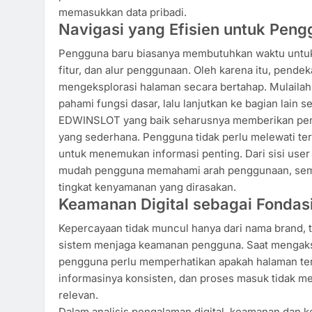
memasukkan data pribadi.
Navigasi yang Efisien untuk Peng
Pengguna baru biasanya membutuhkan waktu unt
fitur, dan alur penggunaan. Oleh karena itu, pendek
mengeksplorasi halaman secara bertahap. Mulailah
pahami fungsi dasar, lalu lanjutkan ke bagian lain s
EDWINSLOT yang baik seharusnya memberikan pen
yang sederhana. Pengguna tidak perlu melewati ter
untuk menemukan informasi penting. Dari sisi use
mudah pengguna memahami arah penggunaan, sema
tingkat kenyamanan yang dirasakan.
Keamanan Digital sebagai Fondas
Kepercayaan tidak muncul hanya dari nama brand, te
sistem menjaga keamanan pengguna. Saat menga
pengguna perlu memperhatikan apakah halaman ter
informasinya konsisten, dan proses masuk tidak me
relevan.
Dalam analisis pengalaman digital, keamanan dan 