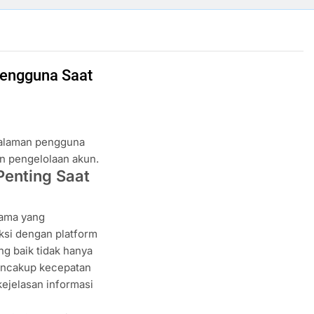
engguna Saat
alaman pengguna
dan pengelolaan akun.
enting Saat
tama yang
si dengan platform
g baik tidak hanya
mencakup kecepatan
ejelasan informasi