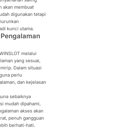
kan akan membuat
udah digunakan tetapi
nurunkan
di kunci utama.
n Pengalaman
DWINSLOT melalui
laman yang sesuai,
irip. Dalam situasi
gguna perlu
alaman, dan kejelasan
guna sebaiknya
si mudah dipahami,
engalaman akses akan
erat, penuh gangguan
ebih berhati-hati.