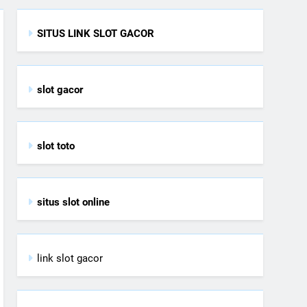
SITUS LINK SLOT GACOR
slot gacor
slot toto
situs slot online
link slot gacor