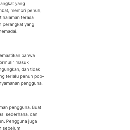
rangkat yang
ambat, memori penuh,
t halaman terasa
n perangkat yang
 memadai.
memastikan bahwa
Formulir masuk
ngungkan, dan tidak
ng terlalu penuh pop-
enyamanan pengguna.
aman pengguna. Buat
asi sederhana, dan
un. Pengguna juga
an sebelum