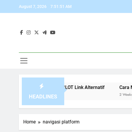
Skip
August 7, 2026
7:51:52 AM
to
content
Vit
Pelajar
rna pada EDWINSLOT Link Alternatif
Cara Menghindari 
2 Weeks Ago
HEADLINES
Home
navigasi platform