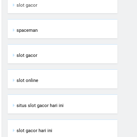
slot gacor
spaceman
slot gacor
slot online
situs slot gacor hari ini
slot gacor hari ini