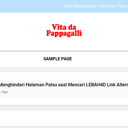
Cara Menghindari Halaman Palsu 
KAYA787 Alternatif sebagai Jalur
Cara Mengakses KAYA787 Alternatif melalui 
a Da Pappagalli
Cara Mengatasi Tampilan Tidak Sem
i Cara Merawat Burung Eksotis Anda Dengan Vita Da Pappagall
Paruh Bengko
Cara Menghindari Halaman Palsu 
SAMPLE PAGE
KAYA787 Alternatif sebagai Jalur
Cara Mengakses KAYA787 Alternatif melalui 
Halaman Palsu saat Mencari LEBAH4D Link Alternatif
K
3