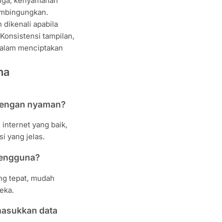
tiga, kenyamanan
membingungkan.
dikenali apabila
onsistensi tampilan,
 dalam menciptakan
na
dengan nyaman?
 internet yang baik,
i yang jelas.
pengguna?
ng tepat, mudah
eka.
masukkan data