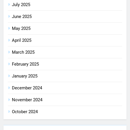
July 2025
June 2025
May 2025
April 2025
March 2025
February 2025
January 2025
December 2024
November 2024
October 2024