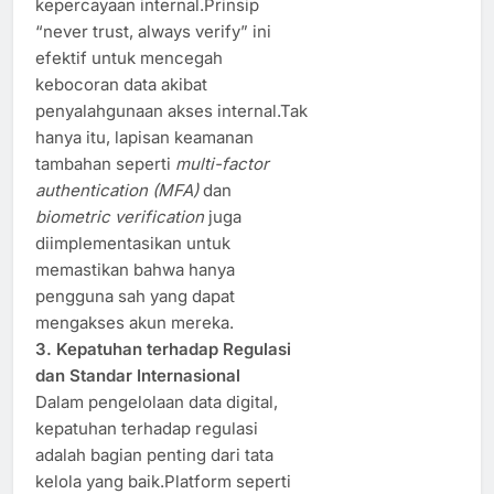
kepercayaan internal.Prinsip
“never trust, always verify” ini
efektif untuk mencegah
kebocoran data akibat
penyalahgunaan akses internal.Tak
hanya itu, lapisan keamanan
tambahan seperti
multi-factor
authentication (MFA)
dan
biometric verification
juga
diimplementasikan untuk
memastikan bahwa hanya
pengguna sah yang dapat
mengakses akun mereka.
3. Kepatuhan terhadap Regulasi
dan Standar Internasional
Dalam pengelolaan data digital,
kepatuhan terhadap regulasi
adalah bagian penting dari tata
kelola yang baik.Platform seperti