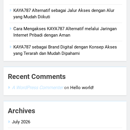
KAYA787 Alternatif sebagai Jalur Akses dengan Alur
yang Mudah Diikuti
Cara Mengakses KAYA787 Alternatif melalui Jaringan
Internet Pribadi dengan Aman
KAYA787 sebagai Brand Digital dengan Konsep Akses
yang Terarah dan Mudah Dipahami
Recent Comments
A WordPress Commenter
on
Hello world!
Archives
July 2026