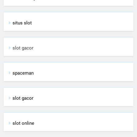
situs slot
slot gacor
spaceman
slot gacor
slot online