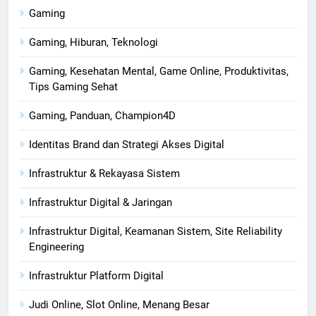
Gaming
Gaming, Hiburan, Teknologi
Gaming, Kesehatan Mental, Game Online, Produktivitas,
Tips Gaming Sehat
Gaming, Panduan, Champion4D
Identitas Brand dan Strategi Akses Digital
Infrastruktur & Rekayasa Sistem
Infrastruktur Digital & Jaringan
Infrastruktur Digital, Keamanan Sistem, Site Reliability
Engineering
Infrastruktur Platform Digital
Judi Online, Slot Online, Menang Besar