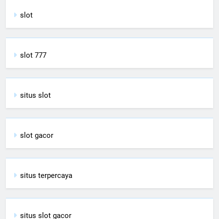
slot
slot 777
situs slot
slot gacor
situs terpercaya
situs slot gacor