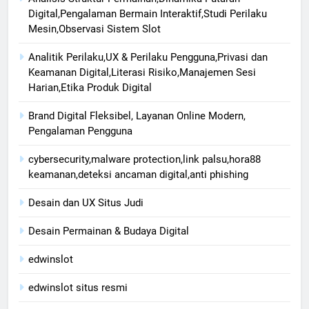
Digital,Pengalaman Bermain Interaktif,Studi Perilaku
Mesin,Observasi Sistem Slot
Analitik Perilaku,UX & Perilaku Pengguna,Privasi dan
Keamanan Digital,Literasi Risiko,Manajemen Sesi
Harian,Etika Produk Digital
Brand Digital Fleksibel, Layanan Online Modern,
Pengalaman Pengguna
cybersecurity,malware protection,link palsu,hora88
keamanan,deteksi ancaman digital,anti phishing
Desain dan UX Situs Judi
Desain Permainan & Budaya Digital
edwinslot
edwinslot situs resmi