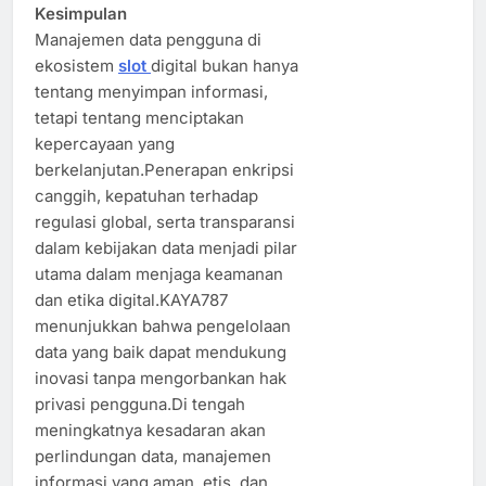
Kesimpulan
Manajemen data pengguna di
ekosistem
slot
digital bukan hanya
tentang menyimpan informasi,
tetapi tentang menciptakan
kepercayaan yang
berkelanjutan.Penerapan enkripsi
canggih, kepatuhan terhadap
regulasi global, serta transparansi
dalam kebijakan data menjadi pilar
utama dalam menjaga keamanan
dan etika digital.KAYA787
menunjukkan bahwa pengelolaan
data yang baik dapat mendukung
inovasi tanpa mengorbankan hak
privasi pengguna.Di tengah
meningkatnya kesadaran akan
perlindungan data, manajemen
informasi yang aman, etis, dan