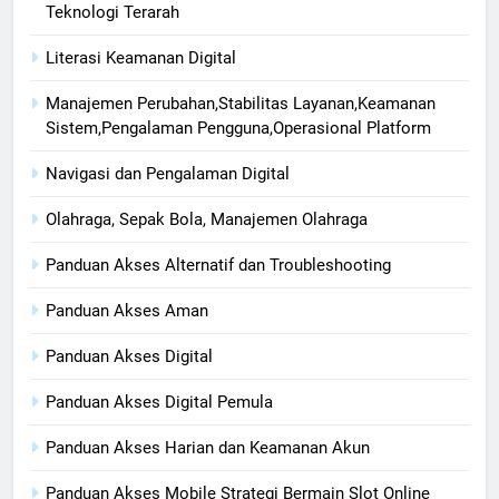
Teknologi Terarah
Literasi Keamanan Digital
Manajemen Perubahan,Stabilitas Layanan,Keamanan
Sistem,Pengalaman Pengguna,Operasional Platform
Navigasi dan Pengalaman Digital
Olahraga, Sepak Bola, Manajemen Olahraga
Panduan Akses Alternatif dan Troubleshooting
Panduan Akses Aman
Panduan Akses Digital
Panduan Akses Digital Pemula
Panduan Akses Harian dan Keamanan Akun
Panduan Akses Mobile Strategi Bermain Slot Online