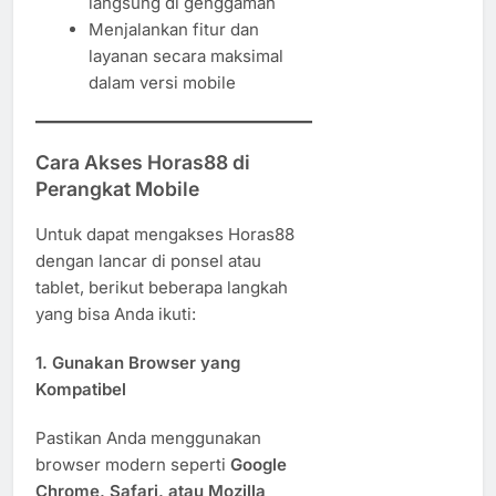
langsung di genggaman
Menjalankan fitur dan
layanan secara maksimal
dalam versi mobile
Cara Akses Horas88 di
Perangkat Mobile
Untuk dapat mengakses Horas88
dengan lancar di ponsel atau
tablet, berikut beberapa langkah
yang bisa Anda ikuti:
1.
Gunakan Browser yang
Kompatibel
Pastikan Anda menggunakan
browser modern seperti
Google
Chrome, Safari, atau Mozilla