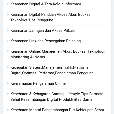
Keamanan Digital & Tata Kelola Informasi
Keamanan Digital Panduan Akses Akun Edukasi
Teknologi Tips Pengguna
Keamanan Jaringan dan Akses Pribadi
Keamanan Link dan Pencegahan Phishing
Keamanan Online, Manajemen Akun, Edukasi Teknologi,
Monitoring Aktivitas
Kecepatan Sistem,Manajemen Trafik,Platform
Digital,Optimasi Performa,Pengalaman Pengguna
Kenyamanan Pengalaman Online
Kesehatan & Kebugaran Gaming Lifestyle Tips Bermain
Sehat Keseimbangan Digital Produktivitas Gamer
Kesehatan Mental Pengembangan Diri Kehidupan Sehat