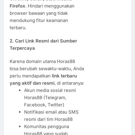
Firefox
. Hindari menggunakan
browser bawaan yang tidak
mendukung fitur keamanan
terbaru.
2.
Cari Link Resmi dari Sumber
Terpercaya
Karena domain utama Horas88
bisa berubah sewaktu-waktu, Anda
perlu mendapatkan
link terbaru
yang aktif dan resmi
, di antaranya:
Akun media sosial resmi
Horas88 (Telegram,
Facebook, Twitter)
Notifikasi email atau SMS
resmi dari tim Horas88
Komunitas pengguna
Horas88 yang sudah