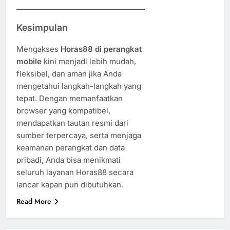
Kesimpulan
Mengakses
Horas88 di perangkat
mobile
kini menjadi lebih mudah,
fleksibel, dan aman jika Anda
mengetahui langkah-langkah yang
tepat. Dengan memanfaatkan
browser yang kompatibel,
mendapatkan tautan resmi dari
sumber terpercaya, serta menjaga
keamanan perangkat dan data
pribadi, Anda bisa menikmati
seluruh layanan Horas88 secara
lancar kapan pun dibutuhkan.
Read More