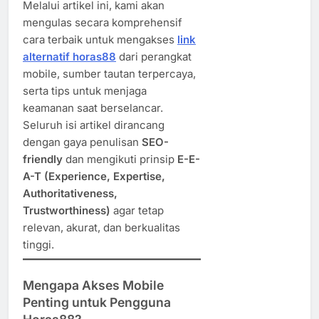
Melalui artikel ini, kami akan
mengulas secara komprehensif
cara terbaik untuk mengakses
link
alternatif horas88
dari perangkat
mobile, sumber tautan terpercaya,
serta tips untuk menjaga
keamanan saat berselancar.
Seluruh isi artikel dirancang
dengan gaya penulisan
SEO-
friendly
dan mengikuti prinsip
E-E-
A-T (Experience, Expertise,
Authoritativeness,
Trustworthiness)
agar tetap
relevan, akurat, dan berkualitas
tinggi.
Mengapa Akses Mobile
Penting untuk Pengguna