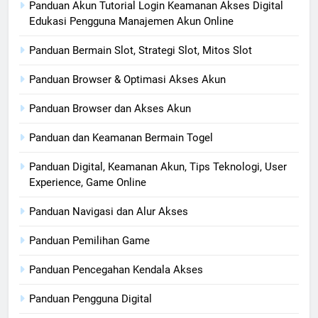
Panduan Akun Tutorial Login Keamanan Akses Digital
Edukasi Pengguna Manajemen Akun Online
Panduan Bermain Slot, Strategi Slot, Mitos Slot
Panduan Browser & Optimasi Akses Akun
Panduan Browser dan Akses Akun
Panduan dan Keamanan Bermain Togel
Panduan Digital, Keamanan Akun, Tips Teknologi, User
Experience, Game Online
Panduan Navigasi dan Alur Akses
Panduan Pemilihan Game
Panduan Pencegahan Kendala Akses
Panduan Pengguna Digital