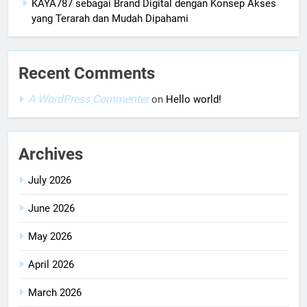
KAYA787 sebagai Brand Digital dengan Konsep Akses
yang Terarah dan Mudah Dipahami
Recent Comments
A WordPress Commenter
on
Hello world!
Archives
July 2026
June 2026
May 2026
April 2026
March 2026