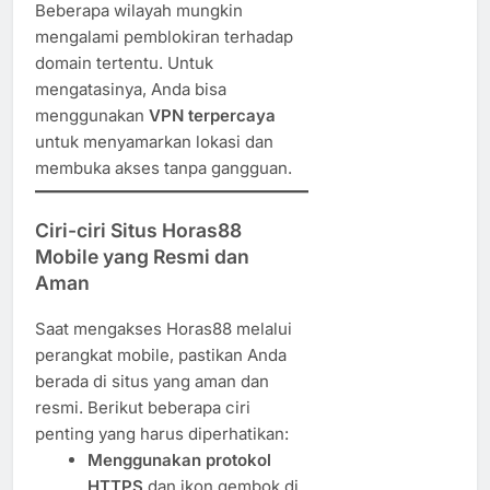
Beberapa wilayah mungkin
mengalami pemblokiran terhadap
domain tertentu. Untuk
mengatasinya, Anda bisa
menggunakan
VPN terpercaya
untuk menyamarkan lokasi dan
membuka akses tanpa gangguan.
Ciri-ciri Situs Horas88
Mobile yang Resmi dan
Aman
Saat mengakses Horas88 melalui
perangkat mobile, pastikan Anda
berada di situs yang aman dan
resmi. Berikut beberapa ciri
penting yang harus diperhatikan:
Menggunakan protokol
HTTPS
dan ikon gembok di