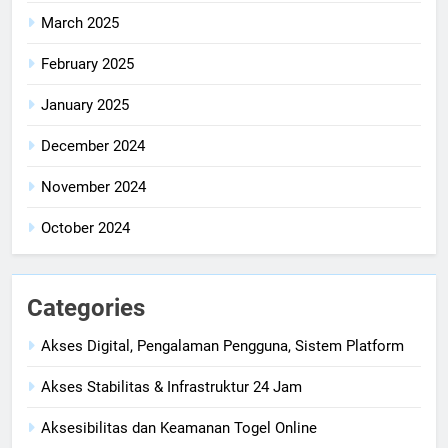
March 2025
February 2025
January 2025
December 2024
November 2024
October 2024
Categories
Akses Digital, Pengalaman Pengguna, Sistem Platform
Akses Stabilitas & Infrastruktur 24 Jam
Aksesibilitas dan Keamanan Togel Online