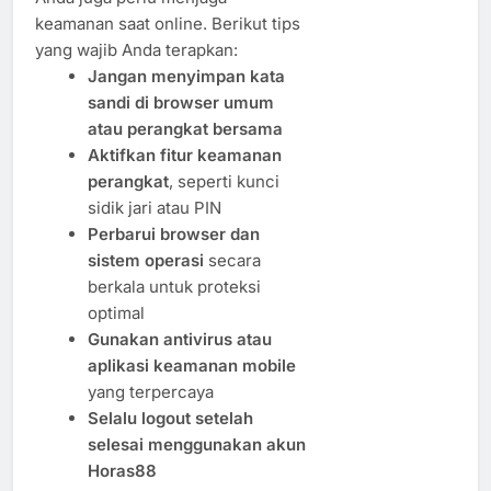
keamanan saat online. Berikut tips
yang wajib Anda terapkan:
Jangan menyimpan kata
sandi di browser umum
atau perangkat bersama
Aktifkan fitur keamanan
perangkat
, seperti kunci
sidik jari atau PIN
Perbarui browser dan
sistem operasi
secara
berkala untuk proteksi
optimal
Gunakan antivirus atau
aplikasi keamanan mobile
yang terpercaya
Selalu logout setelah
selesai menggunakan akun
Horas88