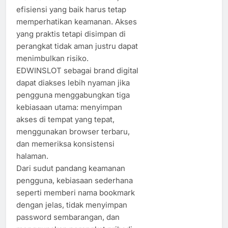
efisiensi yang baik harus tetap
memperhatikan keamanan. Akses
yang praktis tetapi disimpan di
perangkat tidak aman justru dapat
menimbulkan risiko.
EDWINSLOT sebagai brand digital
dapat diakses lebih nyaman jika
pengguna menggabungkan tiga
kebiasaan utama: menyimpan
akses di tempat yang tepat,
menggunakan browser terbaru,
dan memeriksa konsistensi
halaman.
Dari sudut pandang keamanan
pengguna, kebiasaan sederhana
seperti memberi nama bookmark
dengan jelas, tidak menyimpan
password sembarangan, dan