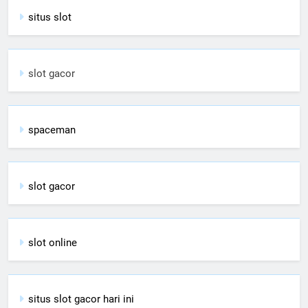
situs slot
slot gacor
spaceman
slot gacor
slot online
situs slot gacor hari ini