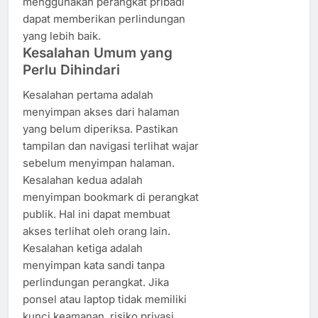
menggunakan perangkat pribadi
dapat memberikan perlindungan
yang lebih baik.
Kesalahan Umum yang
Perlu Dihindari
Kesalahan pertama adalah
menyimpan akses dari halaman
yang belum diperiksa. Pastikan
tampilan dan navigasi terlihat wajar
sebelum menyimpan halaman.
Kesalahan kedua adalah
menyimpan bookmark di perangkat
publik. Hal ini dapat membuat
akses terlihat oleh orang lain.
Kesalahan ketiga adalah
menyimpan kata sandi tanpa
perlindungan perangkat. Jika
ponsel atau laptop tidak memiliki
kunci keamanan, risiko privasi