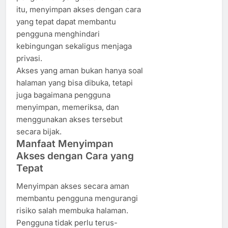
itu, menyimpan akses dengan cara
yang tepat dapat membantu
pengguna menghindari
kebingungan sekaligus menjaga
privasi.
Akses yang aman bukan hanya soal
halaman yang bisa dibuka, tetapi
juga bagaimana pengguna
menyimpan, memeriksa, dan
menggunakan akses tersebut
secara bijak.
Manfaat Menyimpan
Akses dengan Cara yang
Tepat
Menyimpan akses secara aman
membantu pengguna mengurangi
risiko salah membuka halaman.
Pengguna tidak perlu terus-