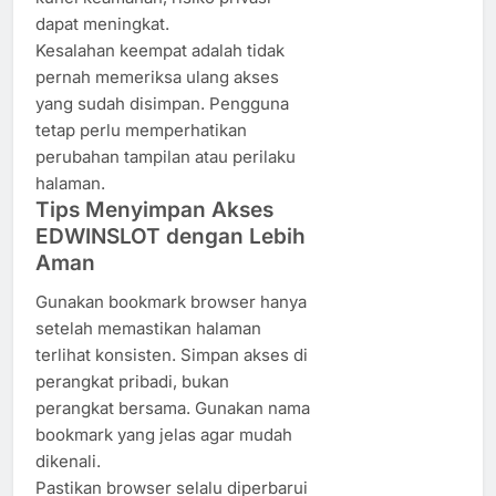
dapat meningkat.
Kesalahan keempat adalah tidak
pernah memeriksa ulang akses
yang sudah disimpan. Pengguna
tetap perlu memperhatikan
perubahan tampilan atau perilaku
halaman.
Tips Menyimpan Akses
EDWINSLOT dengan Lebih
Aman
Gunakan bookmark browser hanya
setelah memastikan halaman
terlihat konsisten. Simpan akses di
perangkat pribadi, bukan
perangkat bersama. Gunakan nama
bookmark yang jelas agar mudah
dikenali.
Pastikan browser selalu diperbarui