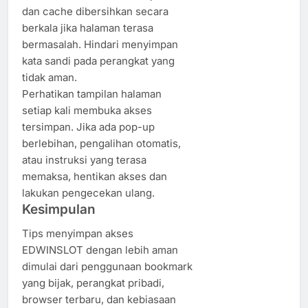
dan cache dibersihkan secara
berkala jika halaman terasa
bermasalah. Hindari menyimpan
kata sandi pada perangkat yang
tidak aman.
Perhatikan tampilan halaman
setiap kali membuka akses
tersimpan. Jika ada pop-up
berlebihan, pengalihan otomatis,
atau instruksi yang terasa
memaksa, hentikan akses dan
lakukan pengecekan ulang.
Kesimpulan
Tips menyimpan akses
EDWINSLOT dengan lebih aman
dimulai dari penggunaan bookmark
yang bijak, perangkat pribadi,
browser terbaru, dan kebiasaan