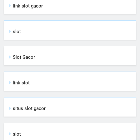
link slot gacor
slot
Slot Gacor
link slot
situs slot gacor
slot