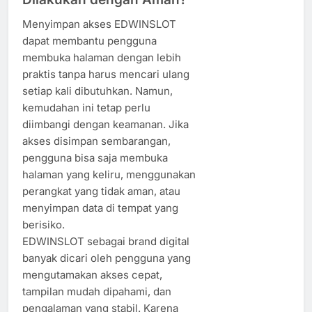
Menyimpan akses EDWINSLOT
dapat membantu pengguna
membuka halaman dengan lebih
praktis tanpa harus mencari ulang
setiap kali dibutuhkan. Namun,
kemudahan ini tetap perlu
diimbangi dengan keamanan. Jika
akses disimpan sembarangan,
pengguna bisa saja membuka
halaman yang keliru, menggunakan
perangkat yang tidak aman, atau
menyimpan data di tempat yang
berisiko.
EDWINSLOT sebagai brand digital
banyak dicari oleh pengguna yang
mengutamakan akses cepat,
tampilan mudah dipahami, dan
pengalaman yang stabil. Karena