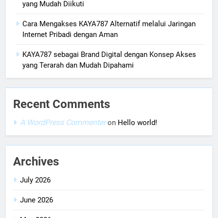
yang Mudah Diikuti
Cara Mengakses KAYA787 Alternatif melalui Jaringan
Internet Pribadi dengan Aman
KAYA787 sebagai Brand Digital dengan Konsep Akses
yang Terarah dan Mudah Dipahami
Recent Comments
A WordPress Commenter
on
Hello world!
Archives
July 2026
June 2026