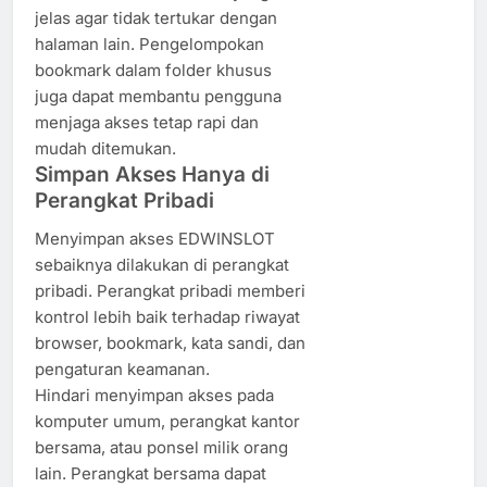
jelas agar tidak tertukar dengan
halaman lain. Pengelompokan
bookmark dalam folder khusus
juga dapat membantu pengguna
menjaga akses tetap rapi dan
mudah ditemukan.
Simpan Akses Hanya di
Perangkat Pribadi
Menyimpan akses EDWINSLOT
sebaiknya dilakukan di perangkat
pribadi. Perangkat pribadi memberi
kontrol lebih baik terhadap riwayat
browser, bookmark, kata sandi, dan
pengaturan keamanan.
Hindari menyimpan akses pada
komputer umum, perangkat kantor
bersama, atau ponsel milik orang
lain. Perangkat bersama dapat