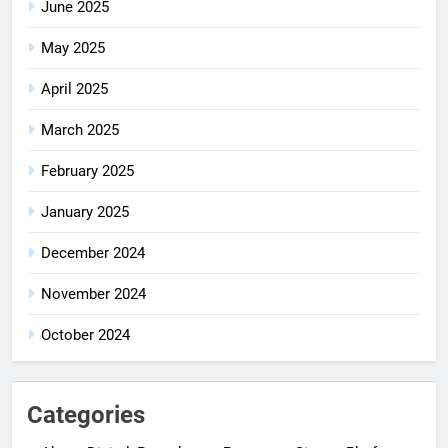
June 2025
May 2025
April 2025
March 2025
February 2025
January 2025
December 2024
November 2024
October 2024
Categories