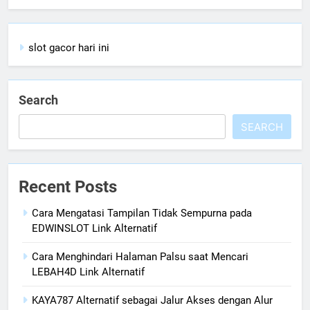
slot gacor hari ini
Search
SEARCH
Recent Posts
Cara Mengatasi Tampilan Tidak Sempurna pada
EDWINSLOT Link Alternatif
Cara Menghindari Halaman Palsu saat Mencari
LEBAH4D Link Alternatif
KAYA787 Alternatif sebagai Jalur Akses dengan Alur