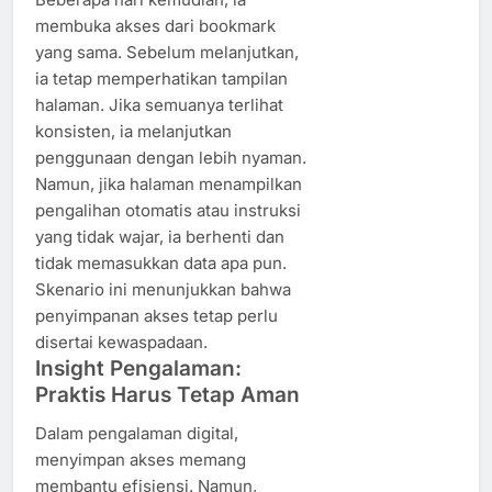
membuka akses dari bookmark
yang sama. Sebelum melanjutkan,
ia tetap memperhatikan tampilan
halaman. Jika semuanya terlihat
konsisten, ia melanjutkan
penggunaan dengan lebih nyaman.
Namun, jika halaman menampilkan
pengalihan otomatis atau instruksi
yang tidak wajar, ia berhenti dan
tidak memasukkan data apa pun.
Skenario ini menunjukkan bahwa
penyimpanan akses tetap perlu
disertai kewaspadaan.
Insight Pengalaman:
Praktis Harus Tetap Aman
Dalam pengalaman digital,
menyimpan akses memang
membantu efisiensi. Namun,