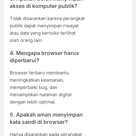
akses di komputer publik?
Tidak disarankan karena perangkat
publik dapat menyimpan riwayat
atau data yang berisiko terlihat
oleh orang lain.
4. Mengapa browser harus
diperbarui?
Browser terbaru membantu
meningkatkan keamanan,
memperbaiki bug, dan
menampilkan halaman digital
dengan lebih optimal.
5. Apakah aman menyimpan
kata sandi di browser?
Hanya disarankan pada perangkat