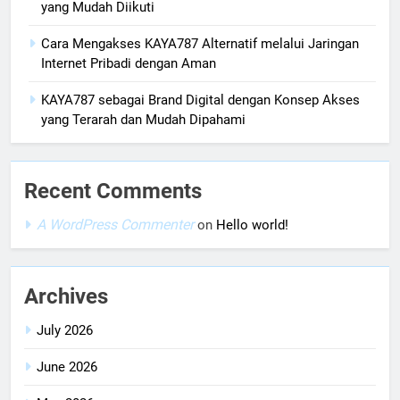
yang Mudah Diikuti
Cara Mengakses KAYA787 Alternatif melalui Jaringan
Internet Pribadi dengan Aman
KAYA787 sebagai Brand Digital dengan Konsep Akses
yang Terarah dan Mudah Dipahami
Recent Comments
A WordPress Commenter
on
Hello world!
Archives
July 2026
June 2026