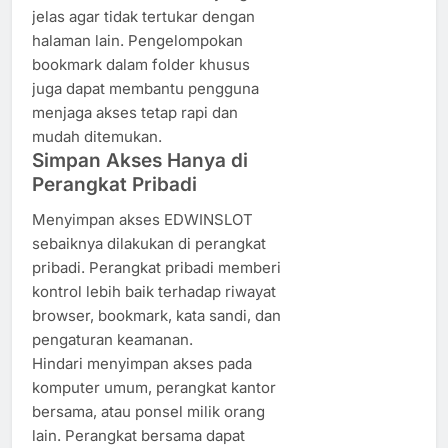
jelas agar tidak tertukar dengan
halaman lain. Pengelompokan
bookmark dalam folder khusus
juga dapat membantu pengguna
menjaga akses tetap rapi dan
mudah ditemukan.
Simpan Akses Hanya di
Perangkat Pribadi
Menyimpan akses EDWINSLOT
sebaiknya dilakukan di perangkat
pribadi. Perangkat pribadi memberi
kontrol lebih baik terhadap riwayat
browser, bookmark, kata sandi, dan
pengaturan keamanan.
Hindari menyimpan akses pada
komputer umum, perangkat kantor
bersama, atau ponsel milik orang
lain. Perangkat bersama dapat