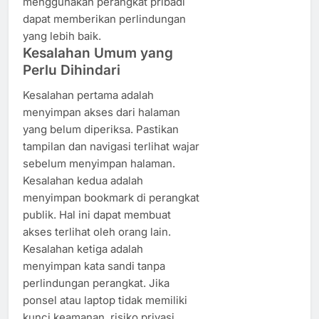
menggunakan perangkat pribadi
dapat memberikan perlindungan
yang lebih baik.
Kesalahan Umum yang
Perlu Dihindari
Kesalahan pertama adalah
menyimpan akses dari halaman
yang belum diperiksa. Pastikan
tampilan dan navigasi terlihat wajar
sebelum menyimpan halaman.
Kesalahan kedua adalah
menyimpan bookmark di perangkat
publik. Hal ini dapat membuat
akses terlihat oleh orang lain.
Kesalahan ketiga adalah
menyimpan kata sandi tanpa
perlindungan perangkat. Jika
ponsel atau laptop tidak memiliki
kunci keamanan, risiko privasi