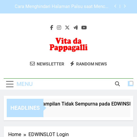
Skip
KAYA787 Alternatif sebagai Jalur Akses dengan
to
Alur yang Mudah Diikuti
content
Cara Mengakses KAYA787 Alternatif melalui
Jaringan Internet Pribadi dengan Aman
Cara Mengatasi Tampilan Tidak Sempurna pada
EDWINSLOT Link Alternatif
Cara Menghindari Halaman Palsu saat Mencari
LEBAH4D Link Alternatif
Vita Da
Pelajari Cara Merawat Burung Eksotis
KAYA787 Alternatif sebagai Jalur Akses dengan
NEWSLETTER
RANDOM NEWS
Alur yang Mudah Diikuti
Pappagalli
Anda Dengan Vita Da Pappagalli.
Cara Mengakses KAYA787 Alternatif melalui
Dapatkan Tips Perawatan, Makanan,
Jaringan Internet Pribadi dengan Aman
MENU
Dan Kesehatan Burung Paruh Bengkok.
ra Mengatasi Tampilan Tidak Sempurna pada EDWINSLOT Link
HEADLINES
Weeks Ago
Home
EDWINSLOT Login