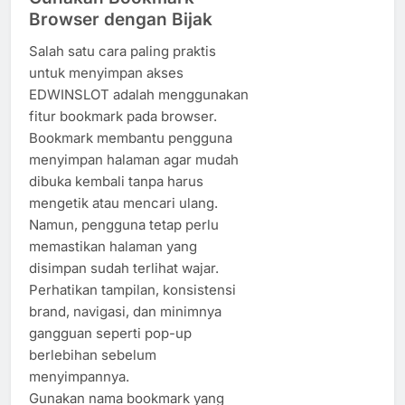
Browser dengan Bijak
Salah satu cara paling praktis
untuk menyimpan akses
EDWINSLOT adalah menggunakan
fitur bookmark pada browser.
Bookmark membantu pengguna
menyimpan halaman agar mudah
dibuka kembali tanpa harus
mengetik atau mencari ulang.
Namun, pengguna tetap perlu
memastikan halaman yang
disimpan sudah terlihat wajar.
Perhatikan tampilan, konsistensi
brand, navigasi, dan minimnya
gangguan seperti pop-up
berlebihan sebelum
menyimpannya.
Gunakan nama bookmark yang