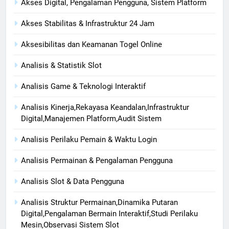
Akses Digital, Pengalaman Pengguna, Sistem Platform
Akses Stabilitas & Infrastruktur 24 Jam
Aksesibilitas dan Keamanan Togel Online
Analisis & Statistik Slot
Analisis Game & Teknologi Interaktif
Analisis Kinerja,Rekayasa Keandalan,Infrastruktur
Digital,Manajemen Platform,Audit Sistem
Analisis Perilaku Pemain & Waktu Login
Analisis Permainan & Pengalaman Pengguna
Analisis Slot & Data Pengguna
Analisis Struktur Permainan,Dinamika Putaran
Digital,Pengalaman Bermain Interaktif,Studi Perilaku
Mesin,Observasi Sistem Slot