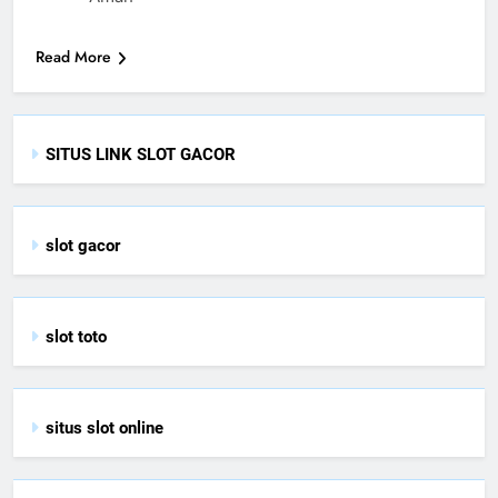
Read More
SITUS LINK SLOT GACOR
slot gacor
slot toto
situs slot online