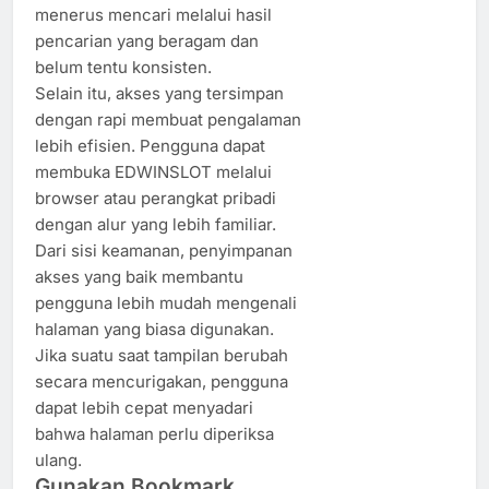
menerus mencari melalui hasil
pencarian yang beragam dan
belum tentu konsisten.
Selain itu, akses yang tersimpan
dengan rapi membuat pengalaman
lebih efisien. Pengguna dapat
membuka EDWINSLOT melalui
browser atau perangkat pribadi
dengan alur yang lebih familiar.
Dari sisi keamanan, penyimpanan
akses yang baik membantu
pengguna lebih mudah mengenali
halaman yang biasa digunakan.
Jika suatu saat tampilan berubah
secara mencurigakan, pengguna
dapat lebih cepat menyadari
bahwa halaman perlu diperiksa
ulang.
Gunakan Bookmark