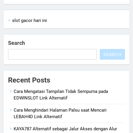
slot gacor hari ini
Search
SEARCH
Recent Posts
Cara Mengatasi Tampilan Tidak Sempurna pada
EDWINSLOT Link Alternatif
Cara Menghindari Halaman Palsu saat Mencari
LEBAH4D Link Alternatif
KAYA787 Alternatif sebagai Jalur Akses dengan Alur