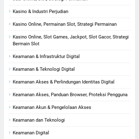
Kasino & Industri Perjudian
Kasino Online, Permainan Slot, Strategi Permainan
Kasino Online, Slot Games, Jackpot, Slot Gacor, Strategi
Bermain Slot
Keamanan & Infrastruktur Digital
Keamanan & Teknologi Digital
Keamanan Akses & Perlindungan Identitas Digital
Keamanan Akses, Panduan Browser, Proteksi Pengguna
Keamanan Akun & Pengelolaan Akses
Keamanan dan Teknologi
Keamanan Digital