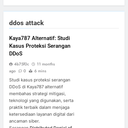
ddos attack
Kaya787 Alternatif: Studi
Kasus Proteksi Serangan
DDoS
4b75f0c
11 months
ago
0
6 mins
Studi kasus proteksi serangan
DDoS di Kaya787 alternatif
membahas strategi mitigasi,
teknologi yang digunakan, serta
praktik terbaik dalam menjaga
ketersediaan layanan digital dari
ancaman siber.
Serangan
Distributed Denial of