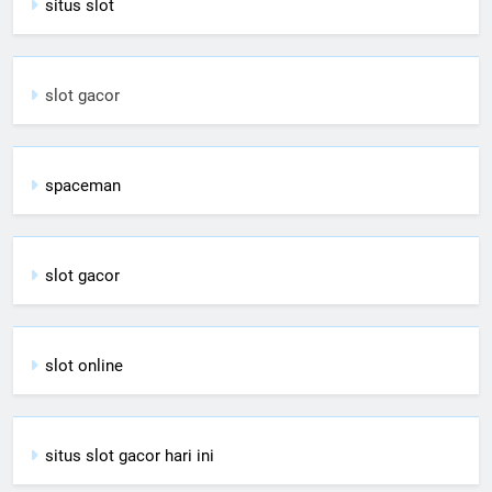
situs slot
slot gacor
spaceman
slot gacor
slot online
situs slot gacor hari ini