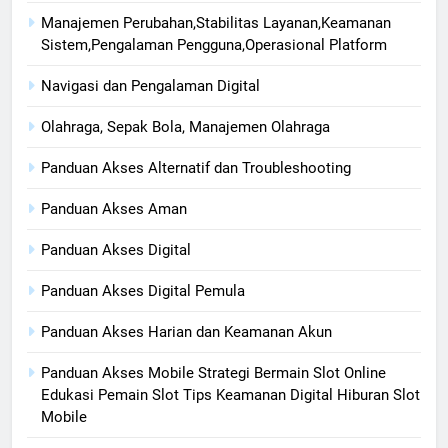
Manajemen Perubahan,Stabilitas Layanan,Keamanan
Sistem,Pengalaman Pengguna,Operasional Platform
Navigasi dan Pengalaman Digital
Olahraga, Sepak Bola, Manajemen Olahraga
Panduan Akses Alternatif dan Troubleshooting
Panduan Akses Aman
Panduan Akses Digital
Panduan Akses Digital Pemula
Panduan Akses Harian dan Keamanan Akun
Panduan Akses Mobile Strategi Bermain Slot Online
Edukasi Pemain Slot Tips Keamanan Digital Hiburan Slot
Mobile