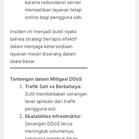
karena redundansi server
memastikan layanan tetap
online bagi pengguna sah.
Insiden ini menjadi bukti nyata
bahwa strategi berlapis efektif
dalam menjaga ketersediaan
layanan meski diserang dalam
skala besar.
Tantangan dalam Mitigasi DDoS
Trafik Sah vs Berbahaya:
Sulit membedakan serangan
level aplikasi dari trafik
pengguna asli.
Skalabilitas Infrastruktur:
Serangan DDoS terus
meningkat volumenya,
sehingga membutuhkan