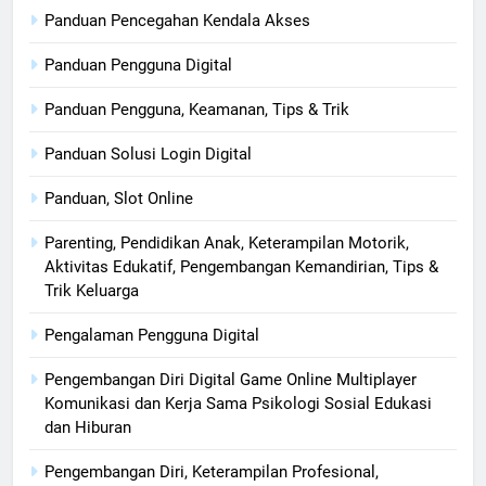
Panduan Pencegahan Kendala Akses
Panduan Pengguna Digital
Panduan Pengguna, Keamanan, Tips & Trik
Panduan Solusi Login Digital
Panduan, Slot Online
Parenting, Pendidikan Anak, Keterampilan Motorik,
Aktivitas Edukatif, Pengembangan Kemandirian, Tips &
Trik Keluarga
Pengalaman Pengguna Digital
Pengembangan Diri Digital Game Online Multiplayer
Komunikasi dan Kerja Sama Psikologi Sosial Edukasi
dan Hiburan
Pengembangan Diri, Keterampilan Profesional,