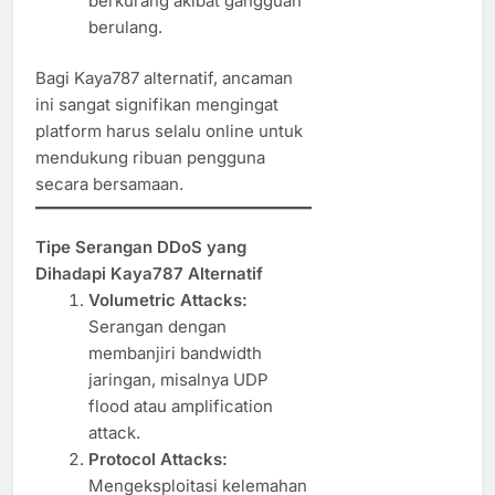
berkurang akibat gangguan
berulang.
Bagi Kaya787 alternatif, ancaman
ini sangat signifikan mengingat
platform harus selalu online untuk
mendukung ribuan pengguna
secara bersamaan.
Tipe Serangan DDoS yang
Dihadapi Kaya787 Alternatif
Volumetric Attacks:
Serangan dengan
membanjiri bandwidth
jaringan, misalnya UDP
flood atau amplification
attack.
Protocol Attacks:
Mengeksploitasi kelemahan