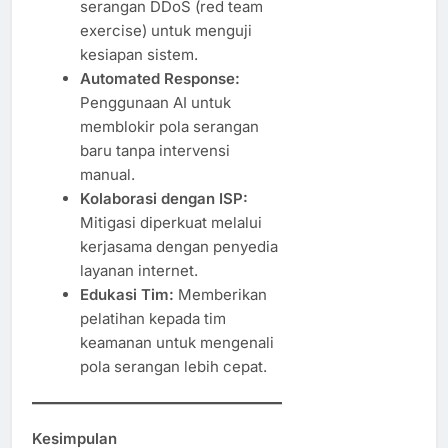
serangan DDoS (red team
exercise) untuk menguji
kesiapan sistem.
Automated Response:
Penggunaan AI untuk
memblokir pola serangan
baru tanpa intervensi
manual.
Kolaborasi dengan ISP:
Mitigasi diperkuat melalui
kerjasama dengan penyedia
layanan internet.
Edukasi Tim:
Memberikan
pelatihan kepada tim
keamanan untuk mengenali
pola serangan lebih cepat.
Kesimpulan