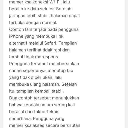
memeriksa koneksi Wi-Fi, lalu
beralih ke data seluler. Setelah
jaringan lebih stabil, halaman dapat
terbuka dengan normal.
Contoh lain terjadi pada pengguna
iPhone yang membuka link
alternatif melalui Safari. Tampilan
halaman terlihat tidak rapi dan
tombol tidak merespons.
Pengguna tersebut membersihkan
cache seperlunya, menutup tab
yang tidak diperlukan, lalu
membuka ulang halaman. Setelah
itu, tampilan kembali stabil.
Dua contoh tersebut menunjukkan
bahwa kendala umum sering kali
berasal dari faktor teknis
sederhana. Pengguna yang
memeriksa akses secara berurutan