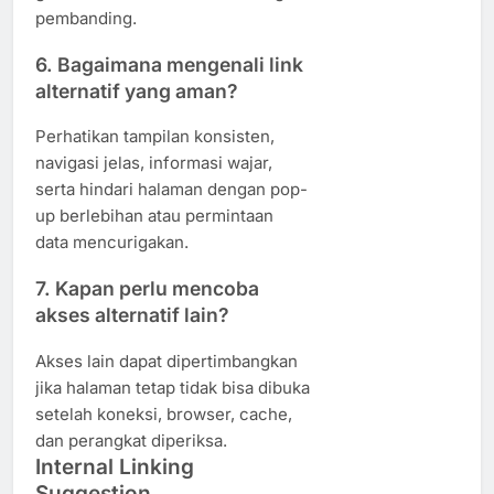
pembanding.
6. Bagaimana mengenali link
alternatif yang aman?
Perhatikan tampilan konsisten,
navigasi jelas, informasi wajar,
serta hindari halaman dengan pop-
up berlebihan atau permintaan
data mencurigakan.
7. Kapan perlu mencoba
akses alternatif lain?
Akses lain dapat dipertimbangkan
jika halaman tetap tidak bisa dibuka
setelah koneksi, browser, cache,
dan perangkat diperiksa.
Internal Linking
Suggestion