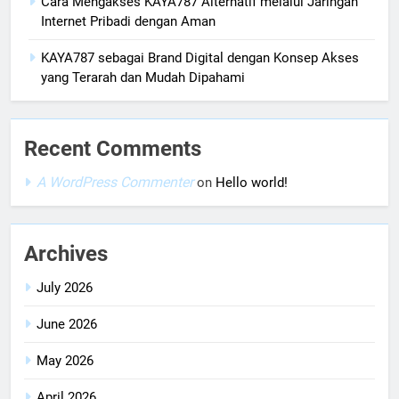
Cara Mengakses KAYA787 Alternatif melalui Jaringan
Internet Pribadi dengan Aman
KAYA787 sebagai Brand Digital dengan Konsep Akses
yang Terarah dan Mudah Dipahami
Recent Comments
A WordPress Commenter
on
Hello world!
Archives
July 2026
June 2026
May 2026
April 2026