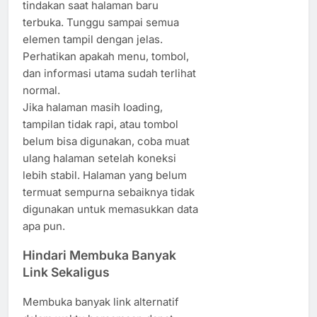
tindakan saat halaman baru
terbuka. Tunggu sampai semua
elemen tampil dengan jelas.
Perhatikan apakah menu, tombol,
dan informasi utama sudah terlihat
normal.
Jika halaman masih loading,
tampilan tidak rapi, atau tombol
belum bisa digunakan, coba muat
ulang halaman setelah koneksi
lebih stabil. Halaman yang belum
termuat sempurna sebaiknya tidak
digunakan untuk memasukkan data
apa pun.
Hindari Membuka Banyak
Link Sekaligus
Membuka banyak link alternatif