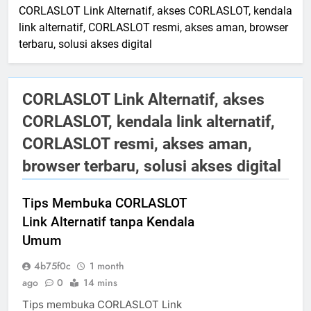
CORLASLOT Link Alternatif, akses CORLASLOT, kendala
link alternatif, CORLASLOT resmi, akses aman, browser
terbaru, solusi akses digital
CORLASLOT Link Alternatif, akses
CORLASLOT, kendala link alternatif,
CORLASLOT resmi, akses aman,
browser terbaru, solusi akses digital
Tips Membuka CORLASLOT
Link Alternatif tanpa Kendala
Umum
4b75f0c
1 month
ago
0
14 mins
Tips membuka CORLASLOT Link