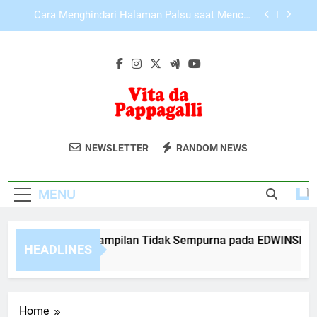
Skip
KAYA787 Alternatif sebagai Jalur Akses dengan
to
Alur yang Mudah Diikuti
content
Cara Mengakses KAYA787 Alternatif melalui
Jaringan Internet Pribadi dengan Aman
Cara Mengatasi Tampilan Tidak Sempurna pada
EDWINSLOT Link Alternatif
Cara Menghindari Halaman Palsu saat Mencari
LEBAH4D Link Alternatif
Vita Da
Pelajari Cara Merawat Burung Eksotis
KAYA787 Alternatif sebagai Jalur Akses dengan
NEWSLETTER
RANDOM NEWS
Alur yang Mudah Diikuti
Pappagalli
Anda Dengan Vita Da Pappagalli.
Cara Mengakses KAYA787 Alternatif melalui
Dapatkan Tips Perawatan, Makanan,
Jaringan Internet Pribadi dengan Aman
MENU
Dan Kesehatan Burung Paruh Bengkok.
ra Mengatasi Tampilan Tidak Sempurna pada EDWINSLOT Link 
HEADLINES
Weeks Ago
Home