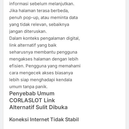
informasi sebelum melanjutkan.
Jika halaman terasa berbeda,
penuh pop-up, atau meminta data
yang tidak relevan, sebaiknya
jangan diteruskan.
Dalam konteks pengalaman digital,
link alternatif yang baik
seharusnya membantu pengguna
mengakses halaman dengan lebih
efisien. Pengguna yang memahami
cara mengecek akses biasanya
lebih siap menghadapi kendala
umum tanpa panik.
Penyebab Umum
CORLASLOT Link
Alternatif Sulit Dibuka
Koneksi Internet Tidak Stabil