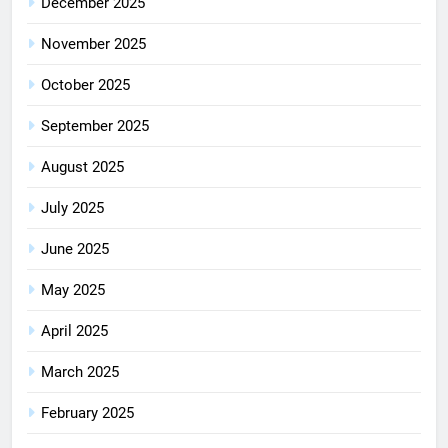
December 2025
November 2025
October 2025
September 2025
August 2025
July 2025
June 2025
May 2025
April 2025
March 2025
February 2025