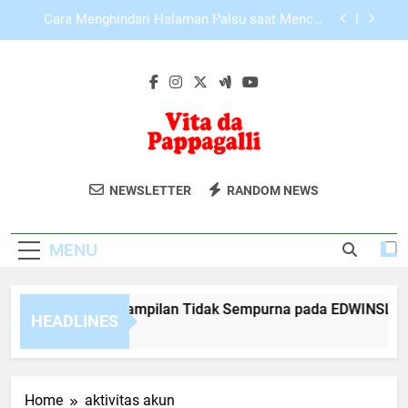
Skip
KAYA787 Alternatif sebagai Jalur Akses dengan
to
Alur yang Mudah Diikuti
content
Cara Mengakses KAYA787 Alternatif melalui
Jaringan Internet Pribadi dengan Aman
Cara Mengatasi Tampilan Tidak Sempurna pada
EDWINSLOT Link Alternatif
Cara Menghindari Halaman Palsu saat Mencari
LEBAH4D Link Alternatif
Vita Da
Pelajari Cara Merawat Burung Eksotis
KAYA787 Alternatif sebagai Jalur Akses dengan
NEWSLETTER
RANDOM NEWS
Alur yang Mudah Diikuti
Pappagalli
Anda Dengan Vita Da Pappagalli.
Cara Mengakses KAYA787 Alternatif melalui
Dapatkan Tips Perawatan, Makanan,
Jaringan Internet Pribadi dengan Aman
MENU
Dan Kesehatan Burung Paruh Bengkok.
ra Mengatasi Tampilan Tidak Sempurna pada EDWINSLOT Link
HEADLINES
Weeks Ago
Home
aktivitas akun