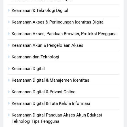
Keamanan & Teknologi Digital
Keamanan Akses & Perlindungan Identitas Digital
Keamanan Akses, Panduan Browser, Proteksi Pengguna
Keamanan Akun & Pengelolaan Akses
Keamanan dan Teknologi
Keamanan Digital
Keamanan Digital & Manajemen Identitas
Keamanan Digital & Privasi Online
Keamanan Digital & Tata Kelola Informasi
Keamanan Digital Panduan Akses Akun Edukasi
Teknologi Tips Pengguna