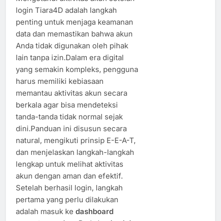
login Tiara4D adalah langkah
penting untuk menjaga keamanan
data dan memastikan bahwa akun
Anda tidak digunakan oleh pihak
lain tanpa izin.Dalam era digital
yang semakin kompleks, pengguna
harus memiliki kebiasaan
memantau aktivitas akun secara
berkala agar bisa mendeteksi
tanda-tanda tidak normal sejak
dini.Panduan ini disusun secara
natural, mengikuti prinsip E-E-A-T,
dan menjelaskan langkah-langkah
lengkap untuk melihat aktivitas
akun dengan aman dan efektif.
Setelah berhasil login, langkah
pertama yang perlu dilakukan
adalah masuk ke
dashboard