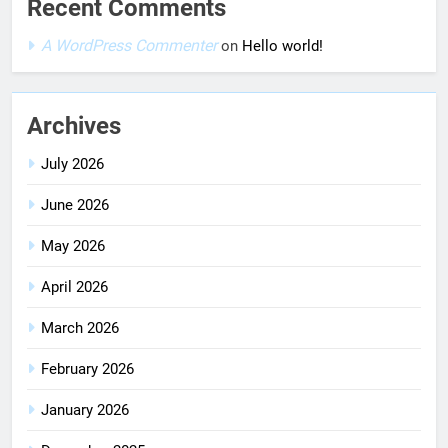
Recent Comments
A WordPress Commenter
on
Hello world!
Archives
July 2026
June 2026
May 2026
April 2026
March 2026
February 2026
January 2026