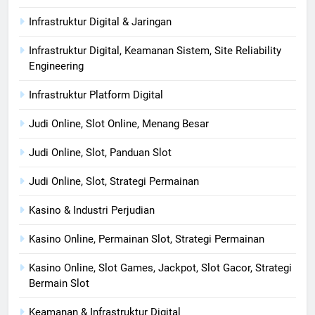
Infrastruktur Digital & Jaringan
Infrastruktur Digital, Keamanan Sistem, Site Reliability
Engineering
Infrastruktur Platform Digital
Judi Online, Slot Online, Menang Besar
Judi Online, Slot, Panduan Slot
Judi Online, Slot, Strategi Permainan
Kasino & Industri Perjudian
Kasino Online, Permainan Slot, Strategi Permainan
Kasino Online, Slot Games, Jackpot, Slot Gacor, Strategi
Bermain Slot
Keamanan & Infrastruktur Digital