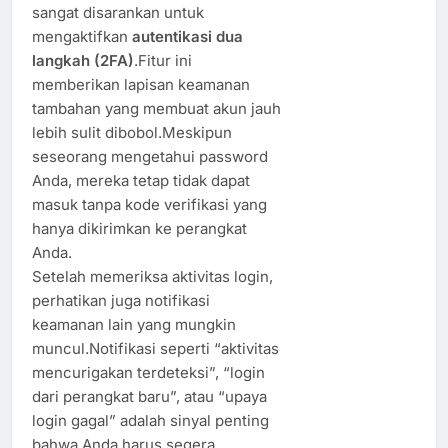
sangat disarankan untuk
mengaktifkan
autentikasi dua
langkah (2FA)
.Fitur ini
memberikan lapisan keamanan
tambahan yang membuat akun jauh
lebih sulit dibobol.Meskipun
seseorang mengetahui password
Anda, mereka tetap tidak dapat
masuk tanpa kode verifikasi yang
hanya dikirimkan ke perangkat
Anda.
Setelah memeriksa aktivitas login,
perhatikan juga notifikasi
keamanan lain yang mungkin
muncul.Notifikasi seperti “aktivitas
mencurigakan terdeteksi”, “login
dari perangkat baru”, atau “upaya
login gagal” adalah sinyal penting
bahwa Anda harus segera