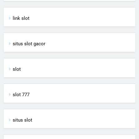
link slot
situs slot gacor
slot
slot 777
situs slot