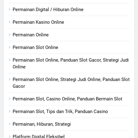
Permainan Digital / Hiburan Online
Permainan Kasino Online
Permainan Online
Permainan Slot Online
Permainan Slot Online, Panduan Slot Gacor, Strategi Judi
Online
Permainan Slot Online, Strategi Judi Online, Panduan Slot
Gacor
Permainan Slot, Casino Online, Panduan Bermain Slot
Permainan Slot, Tips dan Trik, Panduan Casino
Permainan, Hiburan, Strategi
Platform Digital Fleksibel