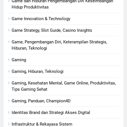
Game dan Hiburan Pengembangan Diri Keseimbangan
Hidup Produktivitas
Game Innovation & Technology
Game Strategy, Slot Guide, Casino Insights
Game, Pengembangan Diri, Keterampilan Strategis,
Hiburan, Teknologi
Gaming
Gaming, Hiburan, Teknologi
Gaming, Kesehatan Mental, Game Online, Produktivitas,
Tips Gaming Sehat
Gaming, Panduan, Champion4D
Identitas Brand dan Strategi Akses Digital
Infrastruktur & Rekayasa Sistem