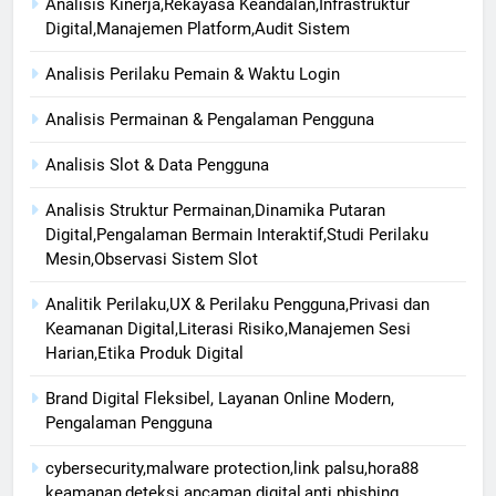
Analisis Kinerja,Rekayasa Keandalan,Infrastruktur
Digital,Manajemen Platform,Audit Sistem
Analisis Perilaku Pemain & Waktu Login
Analisis Permainan & Pengalaman Pengguna
Analisis Slot & Data Pengguna
Analisis Struktur Permainan,Dinamika Putaran
Digital,Pengalaman Bermain Interaktif,Studi Perilaku
Mesin,Observasi Sistem Slot
Analitik Perilaku,UX & Perilaku Pengguna,Privasi dan
Keamanan Digital,Literasi Risiko,Manajemen Sesi
Harian,Etika Produk Digital
Brand Digital Fleksibel, Layanan Online Modern,
Pengalaman Pengguna
cybersecurity,malware protection,link palsu,hora88
keamanan,deteksi ancaman digital,anti phishing