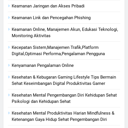
Keamanan Jaringan dan Akses Pribadi
Keamanan Link dan Pencegahan Phishing
Keamanan Online, Manajemen Akun, Edukasi Teknologi,
Monitoring Aktivitas
Kecepatan Sistem,Manajemen Trafik,Platform
Digital,Optimasi Performa,Pengalaman Pengguna
Kenyamanan Pengalaman Online
Kesehatan & Kebugaran Gaming Lifestyle Tips Bermain
Sehat Keseimbangan Digital Produktivitas Gamer
Kesehatan Mental Pengembangan Diri Kehidupan Sehat
Psikologi dan Kehidupan Sehat
Kesehatan Mental Produktivitas Harian Mindfulness &
Ketenangan Gaya Hidup Sehat Pengembangan Diri