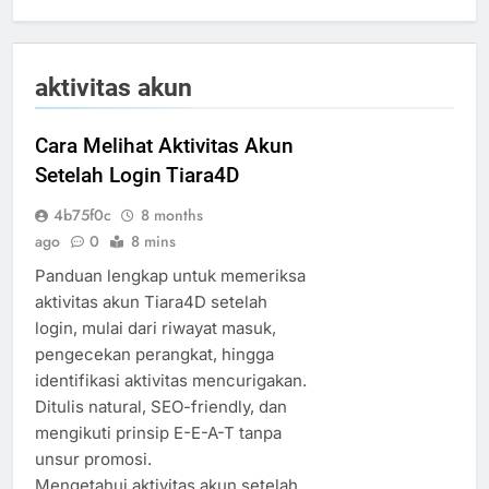
aktivitas akun
Cara Melihat Aktivitas Akun
Setelah Login Tiara4D
4b75f0c
8 months
ago
0
8 mins
Panduan lengkap untuk memeriksa
aktivitas akun Tiara4D setelah
login, mulai dari riwayat masuk,
pengecekan perangkat, hingga
identifikasi aktivitas mencurigakan.
Ditulis natural, SEO-friendly, dan
mengikuti prinsip E-E-A-T tanpa
unsur promosi.
Mengetahui aktivitas akun setelah