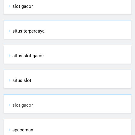
slot gacor
situs terpercaya
situs slot gacor
situs slot
slot gacor
spaceman