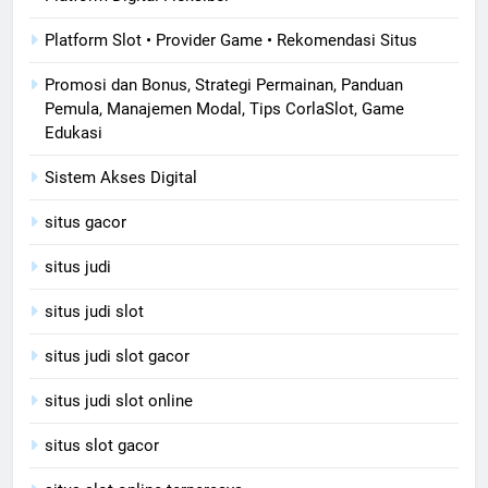
Platform Slot • Provider Game • Rekomendasi Situs
Promosi dan Bonus, Strategi Permainan, Panduan
Pemula, Manajemen Modal, Tips CorlaSlot, Game
Edukasi
Sistem Akses Digital
situs gacor
situs judi
situs judi slot
situs judi slot gacor
situs judi slot online
situs slot gacor