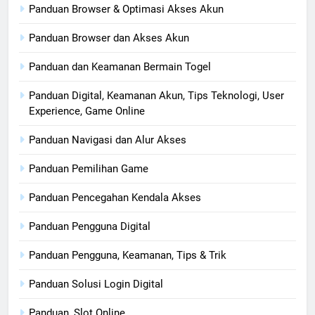
Panduan Browser & Optimasi Akses Akun
Panduan Browser dan Akses Akun
Panduan dan Keamanan Bermain Togel
Panduan Digital, Keamanan Akun, Tips Teknologi, User
Experience, Game Online
Panduan Navigasi dan Alur Akses
Panduan Pemilihan Game
Panduan Pencegahan Kendala Akses
Panduan Pengguna Digital
Panduan Pengguna, Keamanan, Tips & Trik
Panduan Solusi Login Digital
Panduan, Slot Online