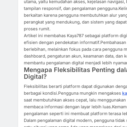
utama, yaitu kemudahan akses, kejelasan navigasi,
tampilan responsif, dan pengalaman pengguna.Kelim
berkaitan karena pengguna membutuhkan alur yan
perangkat yang mendukung, dan sistem yang dapat
proses rumit.
Artikel ini membahas Kaya787 sebagai platform digi
efisien dengan pendekatan informatif.Pembahasan t
berlebihan, melainkan fokus pada cara pengguna 
dashboard, pengaturan akun, keamanan data, dan 
membantu pengalaman digital menjadi lebih nyama
Mengapa Fleksibilitas Penting da
Digital?
Fleksibilitas berarti platform dapat digunakan den
berbagai kondisi.Pengguna mungkin mengakses
k
saat membutuhkan akses cepat, lalu menggunakan l
membaca informasi dengan layar lebih luas.Kema
pengalaman seperti ini membuat platform terasa leb
Dalam pengalaman digital modern, pengguna tidak 