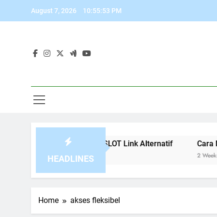
Skip
August 7, 2026
10:55:54 PM
to
content
Vit
Pelajar
rna pada EDWINSLOT Link Alternatif
Cara Menghindari 
2 Weeks Ago
HEADLINES
Home
akses fleksibel