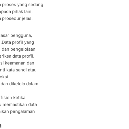
m proses yang sedang
pada pihak lain,
prosedur jelas.
dasar pengguna,
.Data profil yang
, dan pengelolaan
iksa data profil.
psi keamanan dan
ti kata sandi atau
eksi
dah dikelola dalam
fisien ketika
u memastikan data
ikan pengalaman
a