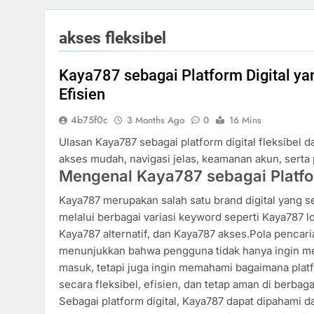
akses fleksibel
Kaya787 sebagai Platform Digital ya
Efisien
4b75f0c
3 Months Ago
0
16 Mins
Ulasan Kaya787 sebagai platform digital fleksibel 
akses mudah, navigasi jelas, keamanan akun, serta
Mengenal Kaya787 sebagai Platfo
Kaya787 merupakan salah satu brand digital yang s
melalui berbagai variasi keyword seperti Kaya787 l
Kaya787 alternatif, dan Kaya787 akses.Pola pencari
menunjukkan bahwa pengguna tidak hanya ingin 
masuk, tetapi juga ingin memahami bagaimana plat
secara fleksibel, efisien, dan tetap aman di berbaga
Sebagai platform digital, Kaya787 dapat dipahami d