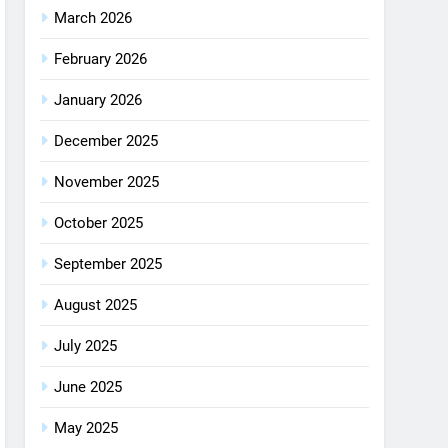
March 2026
February 2026
January 2026
December 2025
November 2025
October 2025
September 2025
August 2025
July 2025
June 2025
May 2025