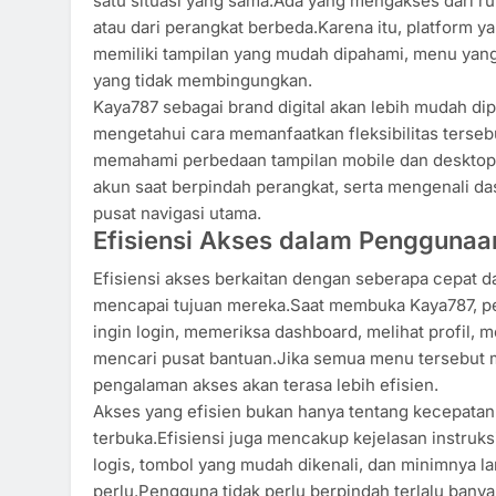
satu situasi yang sama.Ada yang mengakses dari ru
atau dari perangkat berbeda.Karena itu, platform ya
memiliki tampilan yang mudah dipahami, menu yang 
yang tidak membingungkan.
Kaya787 sebagai brand digital akan lebih mudah di
mengetahui cara memanfaatkan fleksibilitas terseb
memahami perbedaan tampilan mobile dan deskto
akun saat berpindah perangkat, serta mengenali d
pusat navigasi utama.
Efisiensi Akses dalam Pengguna
Efisiensi akses berkaitan dengan seberapa cepat
mencapai tujuan mereka.Saat membuka Kaya787, p
ingin login, memeriksa dashboard, melihat profil, 
mencari pusat bantuan.Jika semua menu tersebut
pengalaman akses akan terasa lebih efisien.
Akses yang efisien bukan hanya tentang kecepata
terbuka.Efisiensi juga mencakup kejelasan instruk
logis, tombol yang mudah dikenali, dan minimnya l
perlu.Pengguna tidak perlu berpindah terlalu bany