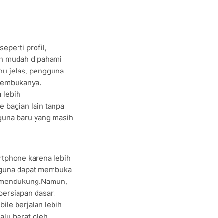
eperti profil,
bih mudah dipahami
enu jelas, pengguna
membukanya.
 lebih
e bagian lain tanpa
gguna baru yang masih
tphone karena lebih
gguna dapat membuka
i mendukung.Namun,
ersiapan dasar.
ile berjalan lebih
lalu berat oleh