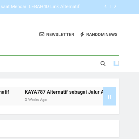
saat Mencari LEBAH4D Link Alternatif
 Akses dengan Alur yang Mudah Diikuti
Jaringan Internet Pribadi dengan Aman
NEWSLETTER
RANDOM NEWS
purna pada EDWINSLOT Link Alternatif
i. Dapatkan Tips Perawatan, Makanan, Dan Kesehatan Burung
k.
saat Mencari LEBAH4D Link Alternatif
 Akses dengan Alur yang Mudah Diikuti
Jaringan Internet Pribadi dengan Aman
AYA787 Alternatif sebagai Jalur Akses dengan Alur yang Muda
 Weeks Ago