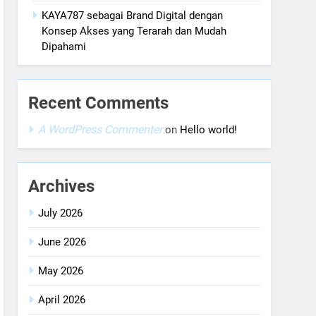
KAYA787 sebagai Brand Digital dengan
Konsep Akses yang Terarah dan Mudah
Dipahami
Recent Comments
A WordPress Commenter
on
Hello world!
Archives
July 2026
June 2026
May 2026
April 2026