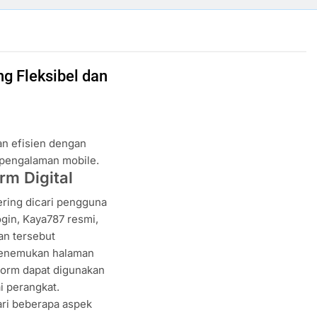
ng Fleksibel dan
dan efisien dengan
 pengalaman mobile.
rm Digital
ering dicari pengguna
ogin, Kaya787 resmi,
an tersebut
menemukan halaman
form dapat digunakan
i perangkat.
ari beberapa aspek