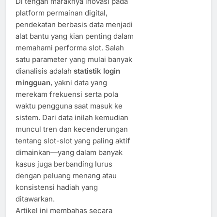
Di tengah maraknya inovasi pada
platform permainan digital,
pendekatan berbasis data menjadi
alat bantu yang kian penting dalam
memahami performa slot. Salah
satu parameter yang mulai banyak
dianalisis adalah
statistik login
mingguan
, yakni data yang
merekam frekuensi serta pola
waktu pengguna saat masuk ke
sistem. Dari data inilah kemudian
muncul tren dan kecenderungan
tentang slot-slot yang paling aktif
dimainkan—yang dalam banyak
kasus juga berbanding lurus
dengan peluang menang atau
konsistensi hadiah yang
ditawarkan.
Artikel ini membahas secara