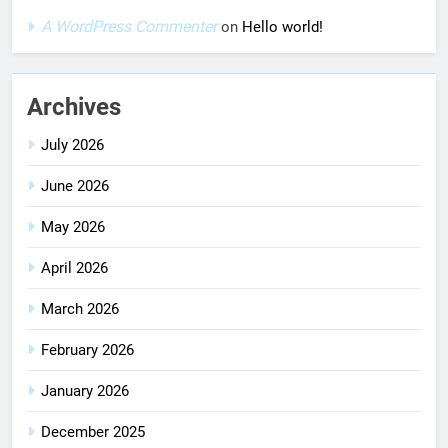
A WordPress Commenter
on
Hello world!
Archives
July 2026
June 2026
May 2026
April 2026
March 2026
February 2026
January 2026
December 2025