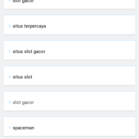
slot gacor
situs terpercaya
situs slot gacor
situs slot
slot gacor
spaceman