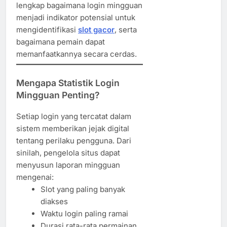
lengkap bagaimana login mingguan
menjadi indikator potensial untuk
mengidentifikasi
slot gacor
, serta
bagaimana pemain dapat
memanfaatkannya secara cerdas.
Mengapa Statistik Login
Mingguan Penting?
Setiap login yang tercatat dalam
sistem memberikan jejak digital
tentang perilaku pengguna. Dari
sinilah, pengelola situs dapat
menyusun laporan mingguan
mengenai:
Slot yang paling banyak
diakses
Waktu login paling ramai
Durasi rata-rata permainan