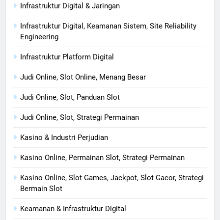
Infrastruktur Digital & Jaringan
Infrastruktur Digital, Keamanan Sistem, Site Reliability
Engineering
Infrastruktur Platform Digital
Judi Online, Slot Online, Menang Besar
Judi Online, Slot, Panduan Slot
Judi Online, Slot, Strategi Permainan
Kasino & Industri Perjudian
Kasino Online, Permainan Slot, Strategi Permainan
Kasino Online, Slot Games, Jackpot, Slot Gacor, Strategi
Bermain Slot
Keamanan & Infrastruktur Digital