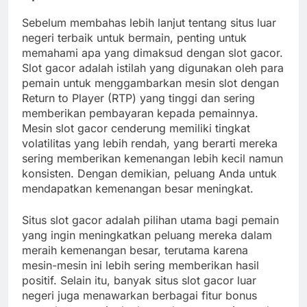
Sebelum membahas lebih lanjut tentang situs luar
negeri terbaik untuk bermain, penting untuk
memahami apa yang dimaksud dengan slot gacor.
Slot gacor adalah istilah yang digunakan oleh para
pemain untuk menggambarkan mesin slot dengan
Return to Player (RTP) yang tinggi dan sering
memberikan pembayaran kepada pemainnya.
Mesin slot gacor cenderung memiliki tingkat
volatilitas yang lebih rendah, yang berarti mereka
sering memberikan kemenangan lebih kecil namun
konsisten. Dengan demikian, peluang Anda untuk
mendapatkan kemenangan besar meningkat.
Situs slot gacor adalah pilihan utama bagi pemain
yang ingin meningkatkan peluang mereka dalam
meraih kemenangan besar, terutama karena
mesin-mesin ini lebih sering memberikan hasil
positif. Selain itu, banyak situs slot gacor luar
negeri juga menawarkan berbagai fitur bonus