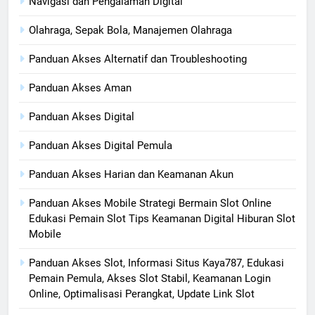
Navigasi dan Pengalaman Digital
Olahraga, Sepak Bola, Manajemen Olahraga
Panduan Akses Alternatif dan Troubleshooting
Panduan Akses Aman
Panduan Akses Digital
Panduan Akses Digital Pemula
Panduan Akses Harian dan Keamanan Akun
Panduan Akses Mobile Strategi Bermain Slot Online
Edukasi Pemain Slot Tips Keamanan Digital Hiburan Slot
Mobile
Panduan Akses Slot, Informasi Situs Kaya787, Edukasi
Pemain Pemula, Akses Slot Stabil, Keamanan Login
Online, Optimalisasi Perangkat, Update Link Slot