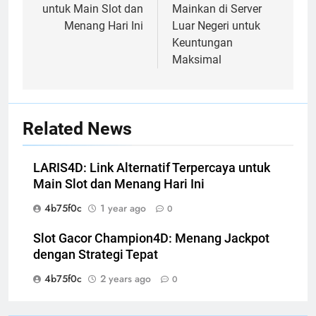
untuk Main Slot dan
Mainkan di Server
Menang Hari Ini
Luar Negeri untuk
Keuntungan
Maksimal
Related News
LARIS4D: Link Alternatif Terpercaya untuk
Main Slot dan Menang Hari Ini
4b75f0c
1 year ago
0
Slot Gacor Champion4D: Menang Jackpot
dengan Strategi Tepat
4b75f0c
2 years ago
0