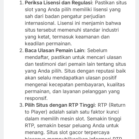
Periksa Lisensi dan Regulasi
: Pastikan situs
slot yang Anda pilih memiliki lisensi yang
sah dari badan pengatur perjudian
internasional. Lisensi ini menjamin bahwa
situs tersebut memenuhi standar industri
yang ketat, termasuk keamanan dan
keadilan permainan.
Baca Ulasan Pemain Lain
: Sebelum
mendaftar, pastikan untuk mencari ulasan
dan testimoni dari pemain lain tentang situs
yang Anda pilih. Situs dengan reputasi baik
akan selalu mendapatkan ulasan positif
mengenai kecepatan pembayaran, kualitas
permainan, dan layanan pelanggan yang
responsif.
Pilih Situs dengan RTP Tinggi
: RTP (Return
to Player) adalah salah satu faktor kunci
dalam memilih mesin slot. Semakin tinggi
RTP, semakin besar peluang Anda untuk
menang. Situs slot gacor terpercaya