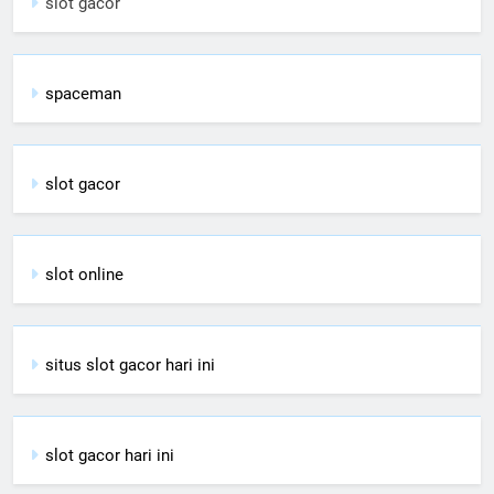
slot gacor
spaceman
slot gacor
slot online
situs slot gacor hari ini
slot gacor hari ini