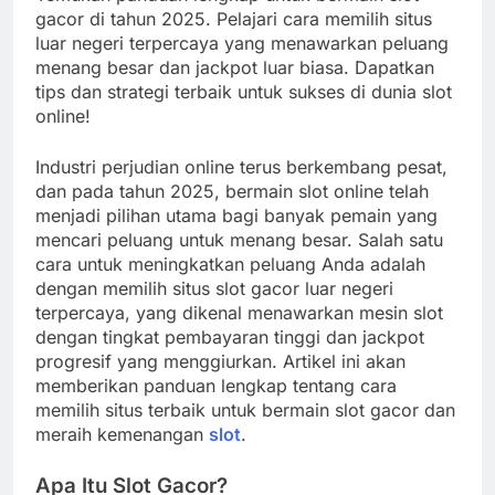
gacor di tahun 2025. Pelajari cara memilih situs
luar negeri terpercaya yang menawarkan peluang
menang besar dan jackpot luar biasa. Dapatkan
tips dan strategi terbaik untuk sukses di dunia slot
online!
Industri perjudian online terus berkembang pesat,
dan pada tahun 2025, bermain slot online telah
menjadi pilihan utama bagi banyak pemain yang
mencari peluang untuk menang besar. Salah satu
cara untuk meningkatkan peluang Anda adalah
dengan memilih situs slot gacor luar negeri
terpercaya, yang dikenal menawarkan mesin slot
dengan tingkat pembayaran tinggi dan jackpot
progresif yang menggiurkan. Artikel ini akan
memberikan panduan lengkap tentang cara
memilih situs terbaik untuk bermain slot gacor dan
meraih kemenangan
slot
.
Apa Itu Slot Gacor?