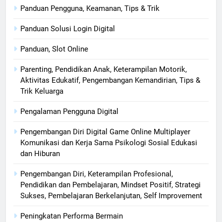
Panduan Pengguna, Keamanan, Tips & Trik
Panduan Solusi Login Digital
Panduan, Slot Online
Parenting, Pendidikan Anak, Keterampilan Motorik,
Aktivitas Edukatif, Pengembangan Kemandirian, Tips &
Trik Keluarga
Pengalaman Pengguna Digital
Pengembangan Diri Digital Game Online Multiplayer
Komunikasi dan Kerja Sama Psikologi Sosial Edukasi
dan Hiburan
Pengembangan Diri, Keterampilan Profesional,
Pendidikan dan Pembelajaran, Mindset Positif, Strategi
Sukses, Pembelajaran Berkelanjutan, Self Improvement
Peningkatan Performa Bermain