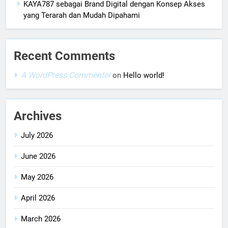
KAYA787 sebagai Brand Digital dengan Konsep Akses
yang Terarah dan Mudah Dipahami
Recent Comments
A WordPress Commenter
on
Hello world!
Archives
July 2026
June 2026
May 2026
April 2026
March 2026