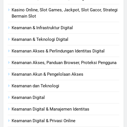
Kasino Online, Slot Games, Jackpot, Slot Gacor, Strategi
Bermain Slot
Keamanan & Infrastruktur Digital
Keamanan & Teknologi Digital
Keamanan Akses & Perlindungan Identitas Digital
Keamanan Akses, Panduan Browser, Proteksi Pengguna
Keamanan Akun & Pengelolaan Akses
Keamanan dan Teknologi
Keamanan Digital
Keamanan Digital & Manajemen Identitas
Keamanan Digital & Privasi Online