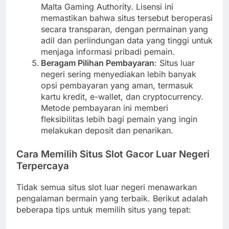
Malta Gaming Authority. Lisensi ini
memastikan bahwa situs tersebut beroperasi
secara transparan, dengan permainan yang
adil dan perlindungan data yang tinggi untuk
menjaga informasi pribadi pemain.
Beragam Pilihan Pembayaran
: Situs luar
negeri sering menyediakan lebih banyak
opsi pembayaran yang aman, termasuk
kartu kredit, e-wallet, dan cryptocurrency.
Metode pembayaran ini memberi
fleksibilitas lebih bagi pemain yang ingin
melakukan deposit dan penarikan.
Cara Memilih Situs Slot Gacor Luar Negeri
Terpercaya
Tidak semua situs slot luar negeri menawarkan
pengalaman bermain yang terbaik. Berikut adalah
beberapa tips untuk memilih situs yang tepat: