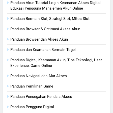
Panduan Akun Tutorial Login Keamanan Akses Digital
Edukasi Pengguna Manajemen Akun Online
Panduan Bermain Slot, Strategi Slot, Mitos Slot
Panduan Browser & Optimasi Akses Akun
Panduan Browser dan Akses Akun
Panduan dan Keamanan Bermain Togel
Panduan Digital, Keamanan Akun, Tips Teknologi, User
Experience, Game Online
Panduan Navigasi dan Alur Akses
Panduan Pemilihan Game
Panduan Pencegahan Kendala Akses
Panduan Pengguna Digital