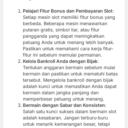
Pelajari Fitur Bonus dan Pembayaran Slot
:
Setiap mesin slot memiliki fitur bonus yang
berbeda. Beberapa mesin menawarkan
putaran gratis, simbol liar, atau fitur
pengganda yang dapat meningkatkan
peluang Anda untuk menang lebih banyak.
Pastikan untuk memahami cara kerja fitur-
fitur ini sebelum memulai permainan.
Kelola Bankroll Anda dengan Bijak
:
Tentukan anggaran bermain sebelum mulai
bermain dan pastikan untuk mematuhi batas
tersebut. Mengelola bankroll dengan bijak
adalah kunci untuk memastikan Anda dapat
bermain dalam jangka panjang dan
memperbesar peluang untuk menang.
Bermain dengan Sabar dan Konsisten
:
Salah satu kunci sukses dalam bermain slot
adalah kesabaran. Jangan terburu-buru
untuk menarik kemenangan besar, tetapi