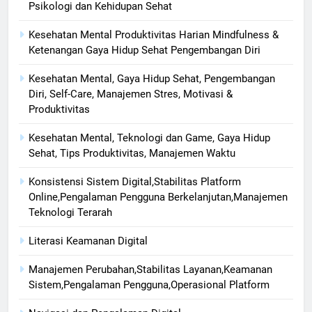
Psikologi dan Kehidupan Sehat
Kesehatan Mental Produktivitas Harian Mindfulness &
Ketenangan Gaya Hidup Sehat Pengembangan Diri
Kesehatan Mental, Gaya Hidup Sehat, Pengembangan
Diri, Self-Care, Manajemen Stres, Motivasi &
Produktivitas
Kesehatan Mental, Teknologi dan Game, Gaya Hidup
Sehat, Tips Produktivitas, Manajemen Waktu
Konsistensi Sistem Digital,Stabilitas Platform
Online,Pengalaman Pengguna Berkelanjutan,Manajemen
Teknologi Terarah
Literasi Keamanan Digital
Manajemen Perubahan,Stabilitas Layanan,Keamanan
Sistem,Pengalaman Pengguna,Operasional Platform