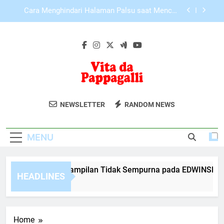
Skip
KAYA787 Alternatif sebagai Jalur Akses dengan
to
Alur yang Mudah Diikuti
content
Cara Mengakses KAYA787 Alternatif melalui
Jaringan Internet Pribadi dengan Aman
Cara Mengatasi Tampilan Tidak Sempurna pada
EDWINSLOT Link Alternatif
Cara Menghindari Halaman Palsu saat Mencari
LEBAH4D Link Alternatif
Vita Da
Pelajari Cara Merawat Burung Eksotis
KAYA787 Alternatif sebagai Jalur Akses dengan
NEWSLETTER
RANDOM NEWS
Alur yang Mudah Diikuti
Pappagalli
Anda Dengan Vita Da Pappagalli.
Cara Mengakses KAYA787 Alternatif melalui
Dapatkan Tips Perawatan, Makanan,
Jaringan Internet Pribadi dengan Aman
MENU
Dan Kesehatan Burung Paruh Bengkok.
ra Mengatasi Tampilan Tidak Sempurna pada EDWINSLOT Link 
HEADLINES
eeks Ago
Home