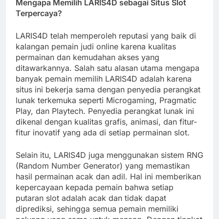
Mengapa Memilih LARIS4D sebagai Situs Slot
Terpercaya?
LARIS4D telah memperoleh reputasi yang baik di
kalangan pemain judi online karena kualitas
permainan dan kemudahan akses yang
ditawarkannya. Salah satu alasan utama mengapa
banyak pemain memilih LARIS4D adalah karena
situs ini bekerja sama dengan penyedia perangkat
lunak terkemuka seperti Microgaming, Pragmatic
Play, dan Playtech. Penyedia perangkat lunak ini
dikenal dengan kualitas grafis, animasi, dan fitur-
fitur inovatif yang ada di setiap permainan slot.
Selain itu, LARIS4D juga menggunakan sistem RNG
(Random Number Generator) yang memastikan
hasil permainan acak dan adil. Hal ini memberikan
kepercayaan kepada pemain bahwa setiap
putaran slot adalah acak dan tidak dapat
diprediksi, sehingga semua pemain memiliki