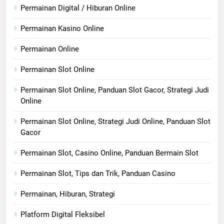
Permainan Digital / Hiburan Online
Permainan Kasino Online
Permainan Online
Permainan Slot Online
Permainan Slot Online, Panduan Slot Gacor, Strategi Judi
Online
Permainan Slot Online, Strategi Judi Online, Panduan Slot
Gacor
Permainan Slot, Casino Online, Panduan Bermain Slot
Permainan Slot, Tips dan Trik, Panduan Casino
Permainan, Hiburan, Strategi
Platform Digital Fleksibel