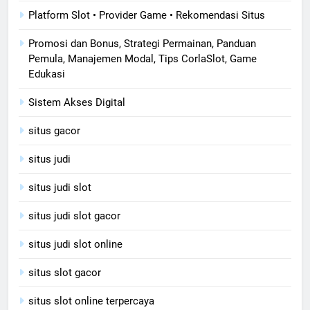
Platform Slot • Provider Game • Rekomendasi Situs
Promosi dan Bonus, Strategi Permainan, Panduan
Pemula, Manajemen Modal, Tips CorlaSlot, Game
Edukasi
Sistem Akses Digital
situs gacor
situs judi
situs judi slot
situs judi slot gacor
situs judi slot online
situs slot gacor
situs slot online terpercaya