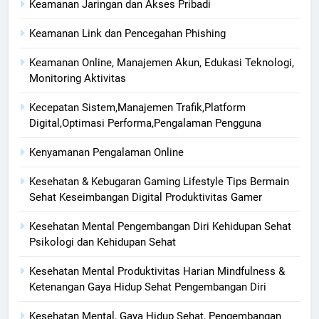
Keamanan Jaringan dan Akses Pribadi
Keamanan Link dan Pencegahan Phishing
Keamanan Online, Manajemen Akun, Edukasi Teknologi,
Monitoring Aktivitas
Kecepatan Sistem,Manajemen Trafik,Platform
Digital,Optimasi Performa,Pengalaman Pengguna
Kenyamanan Pengalaman Online
Kesehatan & Kebugaran Gaming Lifestyle Tips Bermain
Sehat Keseimbangan Digital Produktivitas Gamer
Kesehatan Mental Pengembangan Diri Kehidupan Sehat
Psikologi dan Kehidupan Sehat
Kesehatan Mental Produktivitas Harian Mindfulness &
Ketenangan Gaya Hidup Sehat Pengembangan Diri
Kesehatan Mental, Gaya Hidup Sehat, Pengembangan