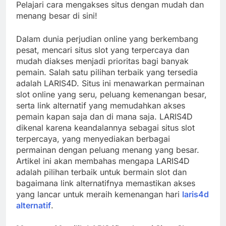
Pelajari cara mengakses situs dengan mudah dan
menang besar di sini!
Dalam dunia perjudian online yang berkembang
pesat, mencari situs slot yang terpercaya dan
mudah diakses menjadi prioritas bagi banyak
pemain. Salah satu pilihan terbaik yang tersedia
adalah LARIS4D. Situs ini menawarkan permainan
slot online yang seru, peluang kemenangan besar,
serta link alternatif yang memudahkan akses
pemain kapan saja dan di mana saja. LARIS4D
dikenal karena keandalannya sebagai situs slot
terpercaya, yang menyediakan berbagai
permainan dengan peluang menang yang besar.
Artikel ini akan membahas mengapa LARIS4D
adalah pilihan terbaik untuk bermain slot dan
bagaimana link alternatifnya memastikan akses
yang lancar untuk meraih kemenangan hari
laris4d
alternatif
.