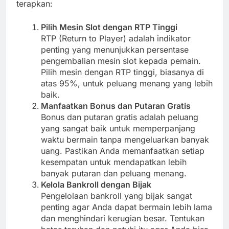
terapkan:
Pilih Mesin Slot dengan RTP Tinggi
RTP (Return to Player) adalah indikator
penting yang menunjukkan persentase
pengembalian mesin slot kepada pemain.
Pilih mesin dengan RTP tinggi, biasanya di
atas 95%, untuk peluang menang yang lebih
baik.
Manfaatkan Bonus dan Putaran Gratis
Bonus dan putaran gratis adalah peluang
yang sangat baik untuk memperpanjang
waktu bermain tanpa mengeluarkan banyak
uang. Pastikan Anda memanfaatkan setiap
kesempatan untuk mendapatkan lebih
banyak putaran dan peluang menang.
Kelola Bankroll dengan Bijak
Pengelolaan bankroll yang bijak sangat
penting agar Anda dapat bermain lebih lama
dan menghindari kerugian besar. Tentukan