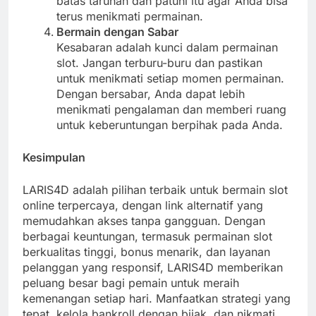
batas taruhan dan patuhi itu agar Anda bisa
terus menikmati permainan.
Bermain dengan Sabar
Kesabaran adalah kunci dalam permainan
slot. Jangan terburu-buru dan pastikan
untuk menikmati setiap momen permainan.
Dengan bersabar, Anda dapat lebih
menikmati pengalaman dan memberi ruang
untuk keberuntungan berpihak pada Anda.
Kesimpulan
LARIS4D adalah pilihan terbaik untuk bermain slot
online terpercaya, dengan link alternatif yang
memudahkan akses tanpa gangguan. Dengan
berbagai keuntungan, termasuk permainan slot
berkualitas tinggi, bonus menarik, dan layanan
pelanggan yang responsif, LARIS4D memberikan
peluang besar bagi pemain untuk meraih
kemenangan setiap hari. Manfaatkan strategi yang
tepat, kelola bankroll dengan bijak, dan nikmati