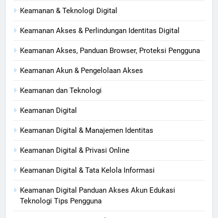
Keamanan & Teknologi Digital
Keamanan Akses & Perlindungan Identitas Digital
Keamanan Akses, Panduan Browser, Proteksi Pengguna
Keamanan Akun & Pengelolaan Akses
Keamanan dan Teknologi
Keamanan Digital
Keamanan Digital & Manajemen Identitas
Keamanan Digital & Privasi Online
Keamanan Digital & Tata Kelola Informasi
Keamanan Digital Panduan Akses Akun Edukasi
Teknologi Tips Pengguna