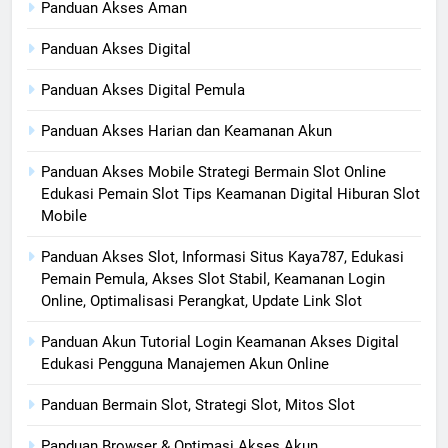
Panduan Akses Aman
Panduan Akses Digital
Panduan Akses Digital Pemula
Panduan Akses Harian dan Keamanan Akun
Panduan Akses Mobile Strategi Bermain Slot Online
Edukasi Pemain Slot Tips Keamanan Digital Hiburan Slot
Mobile
Panduan Akses Slot, Informasi Situs Kaya787, Edukasi
Pemain Pemula, Akses Slot Stabil, Keamanan Login
Online, Optimalisasi Perangkat, Update Link Slot
Panduan Akun Tutorial Login Keamanan Akses Digital
Edukasi Pengguna Manajemen Akun Online
Panduan Bermain Slot, Strategi Slot, Mitos Slot
Panduan Browser & Optimasi Akses Akun