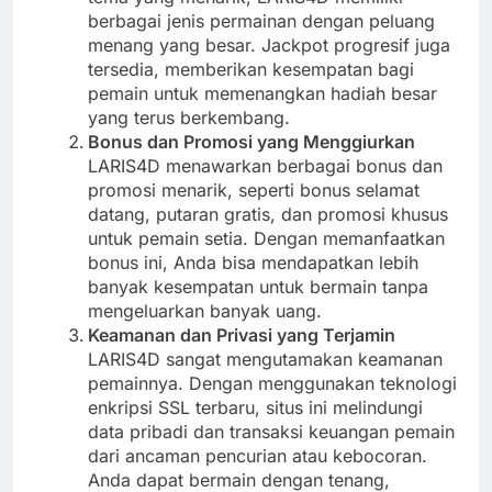
berbagai jenis permainan dengan peluang
menang yang besar. Jackpot progresif juga
tersedia, memberikan kesempatan bagi
pemain untuk memenangkan hadiah besar
yang terus berkembang.
Bonus dan Promosi yang Menggiurkan
LARIS4D menawarkan berbagai bonus dan
promosi menarik, seperti bonus selamat
datang, putaran gratis, dan promosi khusus
untuk pemain setia. Dengan memanfaatkan
bonus ini, Anda bisa mendapatkan lebih
banyak kesempatan untuk bermain tanpa
mengeluarkan banyak uang.
Keamanan dan Privasi yang Terjamin
LARIS4D sangat mengutamakan keamanan
pemainnya. Dengan menggunakan teknologi
enkripsi SSL terbaru, situs ini melindungi
data pribadi dan transaksi keuangan pemain
dari ancaman pencurian atau kebocoran.
Anda dapat bermain dengan tenang,