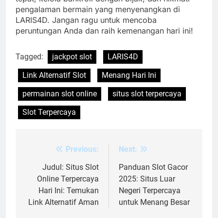
pengalaman bermain yang menyenangkan di
LARIS4D. Jangan ragu untuk mencoba
peruntungan Anda dan raih kemenangan hari ini!
Tagged:
jackpot slot
LARIS4D
Link Alternatif Slot
Menang Hari Ini
permainan slot online
situs slot terpercaya
Slot Terpercaya
Previous:
Next:
Post
navigation
Judul: Situs Slot
Panduan Slot Gacor
Online Terpercaya
2025: Situs Luar
Hari Ini: Temukan
Negeri Terpercaya
Link Alternatif Aman
untuk Menang Besar