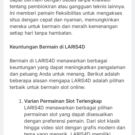
tentang pemblokiran atau gangguan teknis lainnya.
Ini memberi pemain fleksibilitas untuk mengakses
situs dengan cepat dan nyaman, memungkinkan
mereka untuk bermain dan meraih kemenangan
setiap hari tanpa hambatan.
Keuntungan Bermain di LARIS4D
Bermain di LARIS4D menawarkan berbagai
keuntungan yang dapat meningkatkan pengalaman
dan peluang Anda untuk menang. Berikut adalah
beberapa alasan mengapa LARIS4D adalah pilihan
terbaik untuk bermain slot online:
Varian Permainan Slot Terlengkap
LARIS4D menawarkan berbagai pilihan
permainan slot yang dapat disesuaikan
dengan preferensi pemain. Dari slot klasik
hingga video slot dengan grafis modern dan
tema yang menarik, LARIS4D memiliki