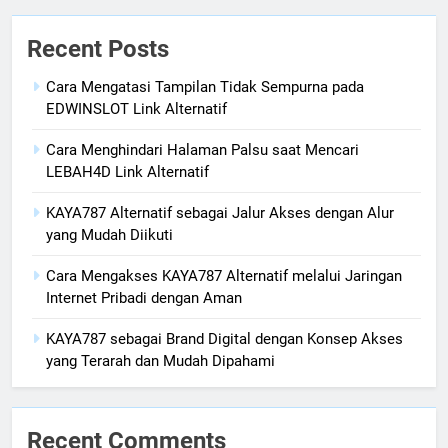
Recent Posts
Cara Mengatasi Tampilan Tidak Sempurna pada
EDWINSLOT Link Alternatif
Cara Menghindari Halaman Palsu saat Mencari
LEBAH4D Link Alternatif
KAYA787 Alternatif sebagai Jalur Akses dengan Alur
yang Mudah Diikuti
Cara Mengakses KAYA787 Alternatif melalui Jaringan
Internet Pribadi dengan Aman
KAYA787 sebagai Brand Digital dengan Konsep Akses
yang Terarah dan Mudah Dipahami
Recent Comments