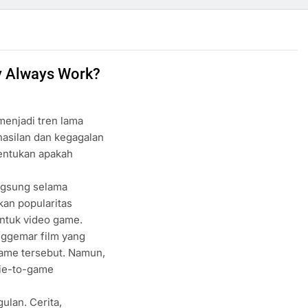
y Always Work?
menjadi tren lama
hasilan dan kegagalan
entukan apakah
ngsung selama
an popularitas
ntuk video game.
nggemar film yang
game tersebut. Namun,
vie-to-game
ulan. Cerita,