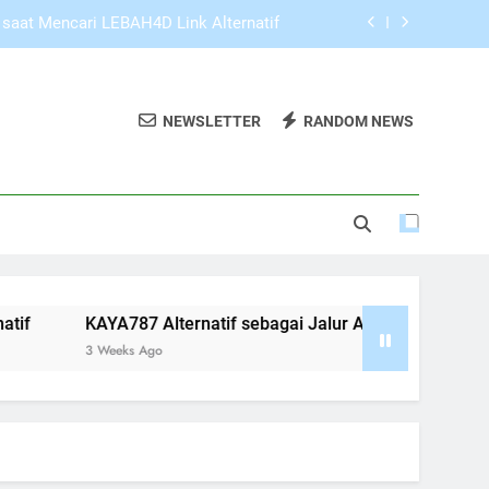
saat Mencari LEBAH4D Link Alternatif
 Akses dengan Alur yang Mudah Diikuti
Jaringan Internet Pribadi dengan Aman
NEWSLETTER
RANDOM NEWS
purna pada EDWINSLOT Link Alternatif
i. Dapatkan Tips Perawatan, Makanan, Dan Kesehatan Burung
k.
saat Mencari LEBAH4D Link Alternatif
 Akses dengan Alur yang Mudah Diikuti
Jaringan Internet Pribadi dengan Aman
AYA787 Alternatif sebagai Jalur Akses dengan Alur yang Muda
 Weeks Ago