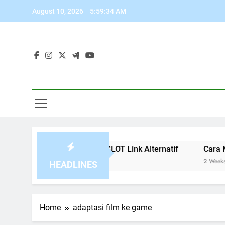
Skip
August 10, 2026
5:59:35 AM
to
content
Vit
Pelajar
rna pada EDWINSLOT Link Alternatif
Cara Menghindari 
2 Weeks Ago
HEADLINES
Home
adaptasi film ke game