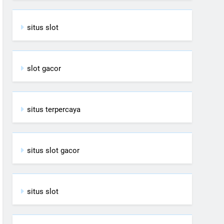
situs slot
slot gacor
situs terpercaya
situs slot gacor
situs slot