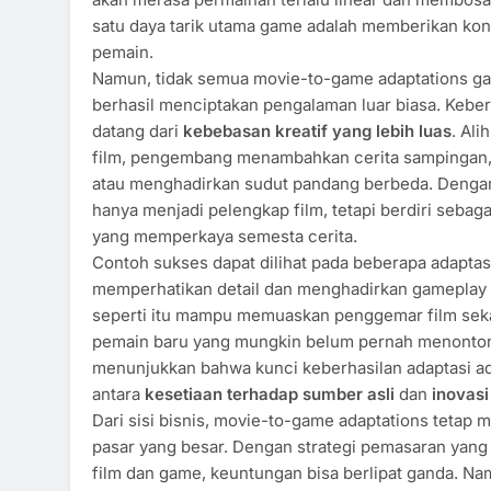
satu daya tarik utama game adalah memberikan kon
pemain.
Namun, tidak semua movie-to-game adaptations gag
berhasil menciptakan pengalaman luar biasa. Keberh
datang dari
kebebasan kreatif yang lebih luas
. Ali
film, pengembang menambahkan cerita sampingan,
atau menghadirkan sudut pandang berbeda. Dengan 
hanya menjadi pelengkap film, tetapi berdiri sebag
yang memperkaya semesta cerita.
Contoh sukses dapat dilihat pada beberapa adapta
memperhatikan detail dan menghadirkan gameplay 
seperti itu mampu memuaskan penggemar film sek
pemain baru yang mungkin belum pernah menonton fi
menunjukkan bahwa kunci keberhasilan adaptasi a
antara
kesetiaan terhadap sumber asli
dan
inovas
Dari sisi bisnis, movie-to-game adaptations tetap 
pasar yang besar. Dengan strategi pemasaran yang t
film dan game, keuntungan bisa berlipat ganda. Na