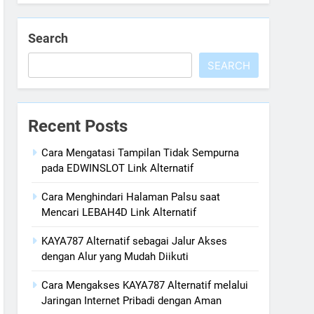
Search
SEARCH
Recent Posts
Cara Mengatasi Tampilan Tidak Sempurna
pada EDWINSLOT Link Alternatif
Cara Menghindari Halaman Palsu saat
Mencari LEBAH4D Link Alternatif
KAYA787 Alternatif sebagai Jalur Akses
dengan Alur yang Mudah Diikuti
Cara Mengakses KAYA787 Alternatif melalui
Jaringan Internet Pribadi dengan Aman