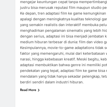
mengejar keuntungan cepat tanpa mempertimbangka
justru bisa merusak reputasi film maupun studio 
Ke depan, tren adaptasi film ke game kemungkinan a
apalagi dengan meningkatnya kualitas teknologi gam
yang semakin realistis dan interaktif membuka pel
menghadirkan pengalaman sinematis yang lebih hid
dengan serius, adaptasi ini bisa menjadi jembatan k
medium hiburan terbesar di dunia: film dan video 
Kesimpulannya, movie-to-game adaptations tidak se
faktor yang memengaruhi, mulai dari keterbatasan 
narasi, hingga kebebasan kreatif. Meski begitu, ke
adaptasi membuktikan bahwa genre ini memiliki po
pendekatan yang tepat, adaptasi film ke game bis
mendalam yang tidak hanya sekadar pelengkap, teta
berdiri sendiri dalam industri hiburan.
Read More