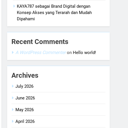
KAYA787 sebagai Brand Digital dengan
Konsep Akses yang Terarah dan Mudah
Dipahami
Recent Comments
A WordPress Commenter
on
Hello world!
Archives
July 2026
June 2026
May 2026
April 2026