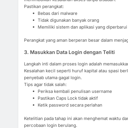
Pastikan perangkat:
Bebas dari malware
Tidak digunakan banyak orang
Memiliki sistem dan aplikasi yang diperbarui
Perangkat yang aman berperan besar dalam menjaga
3. Masukkan Data Login dengan Teliti
Langkah inti dalam proses login adalah memasukka
Kesalahan kecil seperti huruf kapital atau spasi ber
penyebab utama gagal login.
Tips agar tidak salah:
Periksa kembali penulisan username
Pastikan Caps Lock tidak aktif
Ketik password secara perlahan
Ketelitian pada tahap ini akan menghemat waktu d
percobaan login berulang.