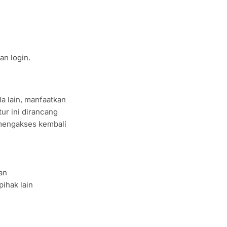
n login.
a lain, manfaatkan
tur ini dirancang
 mengakses kembali
an
ihak lain