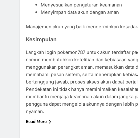
Menyesuaikan pengaturan keamanan
Menyimpan data akun dengan aman
Manajemen akun yang baik mencerminkan kesadara
Kesimpulan
Langkah login pokemon787 untuk akun terdaftar p
namun membutuhkan ketelitian dan kebiasaan yang
menggunakan perangkat aman, memasukkan data d
memahami pesan sistem, serta menerapkan kebiasa
bertanggung jawab, proses akses akun dapat berjal
Pendekatan ini tidak hanya meminimalkan kesalahan 
membantu menjaga keamanan akun dalam jangka pa
pengguna dapat mengelola akunnya dengan lebih pe
nyaman.
Read More