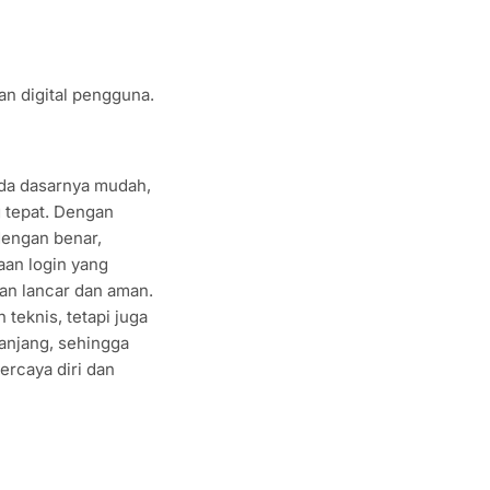
n digital pengguna.
ada dasarnya mudah,
 tepat. Dengan
engan benar,
an login yang
an lancar dan aman.
teknis, tetapi juga
njang, sehingga
rcaya diri dan