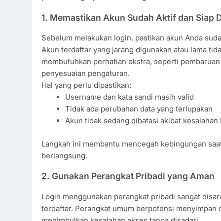
1. Memastikan Akun Sudah Aktif dan Siap
Sebelum melakukan login, pastikan akun Anda sudah
Akun terdaftar yang jarang digunakan atau lama tid
membutuhkan perhatian ekstra, seperti pembaruan 
penyesuaian pengaturan.
Hal yang perlu dipastikan:
Username dan kata sandi masih valid
Tidak ada perubahan data yang terlupakan
Akun tidak sedang dibatasi akibat kesalahan
Langkah ini membantu mencegah kebingungan saat
berlangsung.
2. Gunakan Perangkat Pribadi yang Aman
Login menggunakan perangkat pribadi sangat disar
terdaftar. Perangkat umum berpotensi menyimpan d
menimbulkan kesalahan akses tanpa disadari.