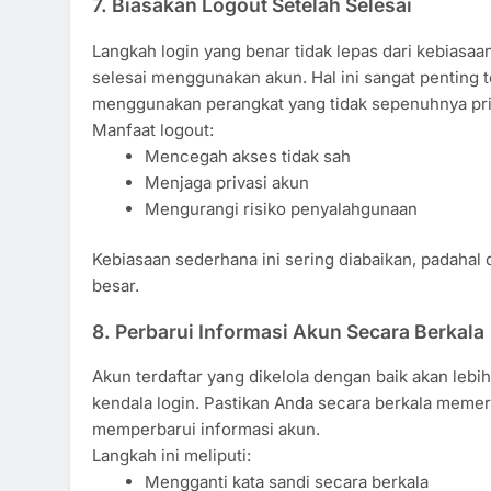
7. Biasakan Logout Setelah Selesai
Langkah login yang benar tidak lepas dari kebiasaa
selesai menggunakan akun. Hal ini sangat penting 
menggunakan perangkat yang tidak sepenuhnya pri
Manfaat logout:
Mencegah akses tidak sah
Menjaga privasi akun
Mengurangi risiko penyalahgunaan
Kebiasaan sederhana ini sering diabaikan, padahal
besar.
8. Perbarui Informasi Akun Secara Berkala
Akun terdaftar yang dikelola dengan baik akan lebi
kendala login. Pastikan Anda secara berkala memer
memperbarui informasi akun.
Langkah ini meliputi:
Mengganti kata sandi secara berkala