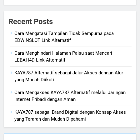
Recent Posts
Cara Mengatasi Tampilan Tidak Sempurna pada
EDWINSLOT Link Alternatif
Cara Menghindari Halaman Palsu saat Mencari
LEBAH4D Link Alternatif
KAYA787 Alternatif sebagai Jalur Akses dengan Alur
yang Mudah Diikuti
Cara Mengakses KAYA787 Alternatif melalui Jaringan
Internet Pribadi dengan Aman
KAYA787 sebagai Brand Digital dengan Konsep Akses
yang Terarah dan Mudah Dipahami