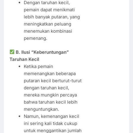
Dengan taruhan kecil,
pemain dapat menikmati
lebih banyak putaran, yang
meningkatkan peluang
menemukan kombinasi
pemenang.
B. Ilusi “Keberuntungan”
Taruhan Kecil
Ketika pemain
memenangkan beberapa
putaran kecil berturut-turut
dengan taruhan kecil,
mereka mungkin percaya
bahwa taruhan kecil lebih
menguntungkan.
Namun, kemenangan kecil
ini sering kali tidak cukup
untuk menggantikan jumlah