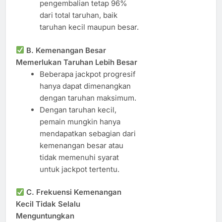
pengembalian tetap 96%
dari total taruhan, baik
taruhan kecil maupun besar.
B. Kemenangan Besar
Memerlukan Taruhan Lebih Besar
Beberapa jackpot progresif
hanya dapat dimenangkan
dengan taruhan maksimum.
Dengan taruhan kecil,
pemain mungkin hanya
mendapatkan sebagian dari
kemenangan besar atau
tidak memenuhi syarat
untuk jackpot tertentu.
C. Frekuensi Kemenangan
Kecil Tidak Selalu
Menguntungkan