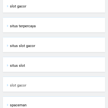
slot gacor
situs terpercaya
situs slot gacor
situs slot
slot gacor
spaceman