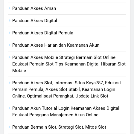
Panduan Akses Aman
Panduan Akses Digital
Panduan Akses Digital Pemula
Panduan Akses Harian dan Keamanan Akun
Panduan Akses Mobile Strategi Bermain Slot Online
Edukasi Pemain Slot Tips Keamanan Digital Hiburan Slot
Mobile
Panduan Akses Slot, Informasi Situs Kaya787, Edukasi
Pemain Pemula, Akses Slot Stabil, Keamanan Login
Online, Optimalisasi Perangkat, Update Link Slot
Panduan Akun Tutorial Login Keamanan Akses Digital
Edukasi Pengguna Manajemen Akun Online
Panduan Bermain Slot, Strategi Slot, Mitos Slot