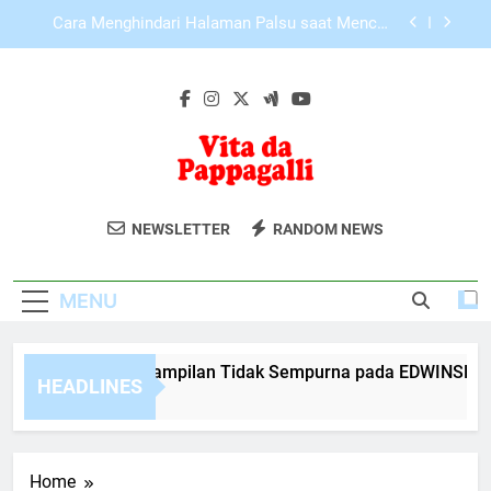
Skip
KAYA787 Alternatif sebagai Jalur Akses dengan
to
Alur yang Mudah Diikuti
content
Cara Mengakses KAYA787 Alternatif melalui
Jaringan Internet Pribadi dengan Aman
Cara Mengatasi Tampilan Tidak Sempurna pada
EDWINSLOT Link Alternatif
Cara Menghindari Halaman Palsu saat Mencari
LEBAH4D Link Alternatif
Vita Da
Pelajari Cara Merawat Burung Eksotis
KAYA787 Alternatif sebagai Jalur Akses dengan
NEWSLETTER
RANDOM NEWS
Alur yang Mudah Diikuti
Pappagalli
Anda Dengan Vita Da Pappagalli.
Cara Mengakses KAYA787 Alternatif melalui
Dapatkan Tips Perawatan, Makanan,
Jaringan Internet Pribadi dengan Aman
MENU
Dan Kesehatan Burung Paruh Bengkok.
ra Mengatasi Tampilan Tidak Sempurna pada EDWINSLOT Link
HEADLINES
Weeks Ago
Home