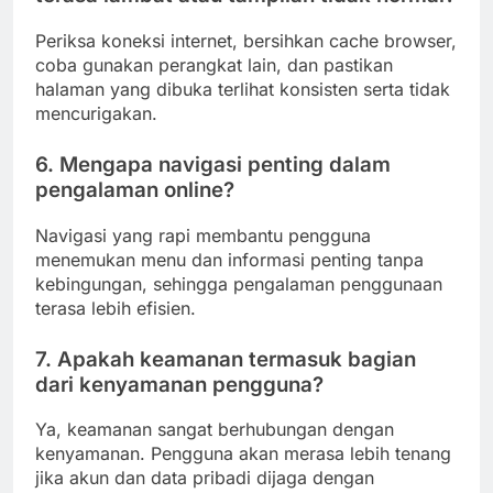
Periksa koneksi internet, bersihkan cache browser,
coba gunakan perangkat lain, dan pastikan
halaman yang dibuka terlihat konsisten serta tidak
mencurigakan.
6. Mengapa navigasi penting dalam
pengalaman online?
Navigasi yang rapi membantu pengguna
menemukan menu dan informasi penting tanpa
kebingungan, sehingga pengalaman penggunaan
terasa lebih efisien.
7. Apakah keamanan termasuk bagian
dari kenyamanan pengguna?
Ya, keamanan sangat berhubungan dengan
kenyamanan. Pengguna akan merasa lebih tenang
jika akun dan data pribadi dijaga dengan