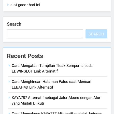
slot gacor hari ini
Search
SEARCH
Recent Posts
Cara Mengatasi Tampilan Tidak Sempurna pada
EDWINSLOT Link Alternatif
Cara Menghindari Halaman Palsu saat Mencari
LEBAH4D Link Alternatif
KAYA787 Alternatif sebagai Jalur Akses dengan Alur
yang Mudah Diikuti
Cara Mengakses KAYA787 Alternatif melalui Jaringan