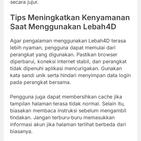
secara jujur.
Tips Meningkatkan Kenyamanan
Saat Menggunakan Lebah4D
Agar pengalaman menggunakan Lebah4D terasa
lebih nyaman, pengguna dapat memulai dari
perangkat yang digunakan. Pastikan browser
diperbarui, koneksi internet stabil, dan perangkat
tidak dipenuhi aplikasi mencurigakan. Gunakan
kata sandi unik serta hindari menyimpan data login
pada perangkat bersama.
Pengguna juga dapat membersihkan cache jika
tampilan halaman terasa tidak normal. Selain itu,
biasakan membaca instruksi sebelum mengambil
tindakan. Jangan terburu-buru memasukkan
informasi akun jika halaman terlihat berbeda dari
biasanya.