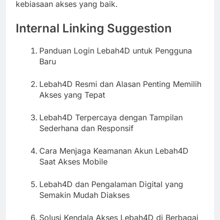
kebiasaan akses yang baik.
Internal Linking Suggestion
Panduan Login Lebah4D untuk Pengguna
Baru
Lebah4D Resmi dan Alasan Penting Memilih
Akses yang Tepat
Lebah4D Terpercaya dengan Tampilan
Sederhana dan Responsif
Cara Menjaga Keamanan Akun Lebah4D
Saat Akses Mobile
Lebah4D dan Pengalaman Digital yang
Semakin Mudah Diakses
Solusi Kendala Akses Lebah4D di Berbagai