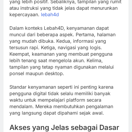
yang lebih positif. Sebaliknya, tampilan yang rumit
atau instruksi yang tidak jelas dapat menurunkan
kepercayaan.
lebah4d
Dalam konteks Lebah4D, kenyamanan dapat
muncul dari beberapa aspek. Pertama, halaman
yang mudah dibuka. Kedua, informasi yang
tersusun rapi. Ketiga, navigasi yang logis.
Keempat, keamanan yang membuat pengguna
lebih tenang saat mengelola akun. Kelima,
tampilan yang tetap nyaman digunakan melalui
ponsel maupun desktop.
Standar kenyamanan seperti ini penting karena
pengguna digital tidak selalu memiliki banyak
waktu untuk mempelajari platform secara
mendalam. Mereka membutuhkan pengalaman
yang langsung dapat dipahami sejak awal.
Akses yang Jelas sebagai Dasar