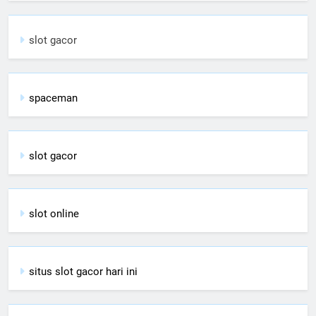
slot gacor
spaceman
slot gacor
slot online
situs slot gacor hari ini