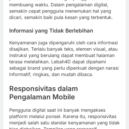
membuang waktu. Dalam pengalaman digital,
semakin cepat pengguna menemukan hal yang
dicari, semakin baik pula kesan yang terbentuk.
Informasi yang Tidak Berlebihan
Kenyamanan juga dipengaruhi oleh cara informasi
disajikan. Terlalu banyak teks, elemen visual, atau
instruksi yang berulang dapat membuat halaman
terasa melelahkan. Lebah4D dapat dipahami
sebagai brand yang perlu diperkuat dengan narasi
informatif, ringkas, dan mudah dibaca.
Responsivitas dalam
Pengalaman Mobile
Pengguna digital saat ini banyak mengakses
platform melalui ponsel. Karena itu, responsivitas
menjadi salah satu standar kenyamanan yang tidak
bisa diabaikan. Tampilan yang responsif