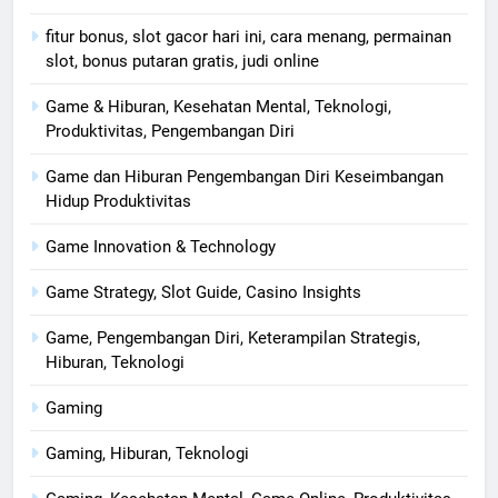
fitur bonus, slot gacor hari ini, cara menang, permainan
slot, bonus putaran gratis, judi online
Game & Hiburan, Kesehatan Mental, Teknologi,
Produktivitas, Pengembangan Diri
Game dan Hiburan Pengembangan Diri Keseimbangan
Hidup Produktivitas
Game Innovation & Technology
Game Strategy, Slot Guide, Casino Insights
Game, Pengembangan Diri, Keterampilan Strategis,
Hiburan, Teknologi
Gaming
Gaming, Hiburan, Teknologi