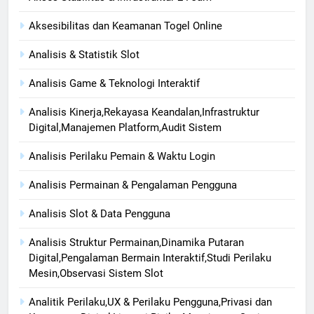
Aksesibilitas dan Keamanan Togel Online
Analisis & Statistik Slot
Analisis Game & Teknologi Interaktif
Analisis Kinerja,Rekayasa Keandalan,Infrastruktur
Digital,Manajemen Platform,Audit Sistem
Analisis Perilaku Pemain & Waktu Login
Analisis Permainan & Pengalaman Pengguna
Analisis Slot & Data Pengguna
Analisis Struktur Permainan,Dinamika Putaran
Digital,Pengalaman Bermain Interaktif,Studi Perilaku
Mesin,Observasi Sistem Slot
Analitik Perilaku,UX & Perilaku Pengguna,Privasi dan